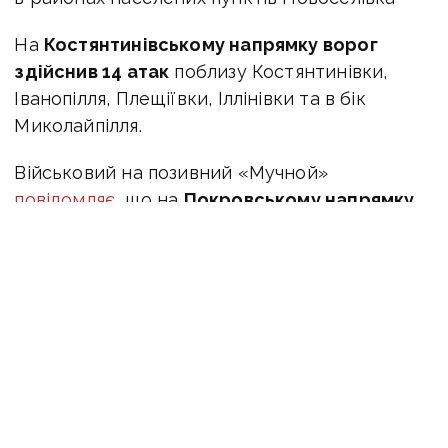
На
Костянтинівському напрямку ворог
здійснив 14 атак
поблизу Костянтинівки,
Іванопілля, Плещіївки, Іллінівки та в бік
Миколайпілля.
Військовий на позивний «Мучной»
повідомляє
, що на
Покровському напрямку
противник продовжує системно готувати
ґрунт для подальшого тиску.
«Фіксується щільна артпідготовка по наших
позиціях південно-західніше Гришиного, русаки
активно працюють реактивною артилерією,
намагаючись вибити укриття, розсіяти
особовий склад та порушити логістику перед
можливими штурмовими діями. Судячи