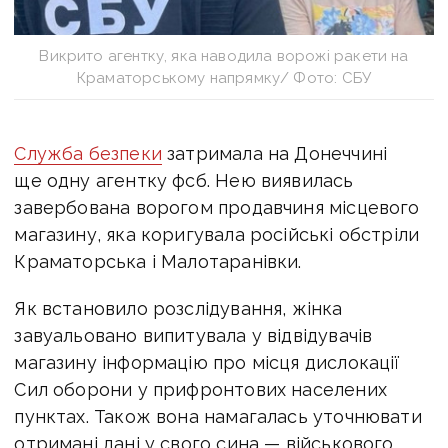
Викрито агентку, яка наводила ворожі ракети на
Краматорському напрямку/ Фото: СБУ
Служба безпеки
затримала на Донеччині
ще одну агентку фсб. Нею виявилась
завербована ворогом продавчиня місцевого
магазину, яка коригувала російські обстріли
Краматорська і Малотаранівки.
Як встановило розслідування, жінка
завуальовано випитувала у відвідувачів
магазину інформацію про місця дислокації
Сил оборони у прифронтових населених
пунктах. Також вона намагалась уточнювати
отримані дані у свого сина — військового