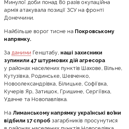
Минулої доби понад 80 разів окупаційна
армія атакувала позиції ЗСУ на фронті
Донеччини.
Найбільше ворог тисне на
Покровському
напрямку.
За
даними
Генштабу,
наші захисники
зупинили 47 штурмових дій агресора
у районах населених пунктів Шахове, Вільне,
Кутузівка, Родинське, Шевченко,
Новоолександрівка, Білицьке, Софіївка,
Кучерів Яр, Затишок, Гришине, Сергіївка,
Удачне та Новопавлівка.
На
Лиманському напрямку українські воїни
відбили 17 спроб
загарбників просунутися
в районах населених пунктів Новоселівка