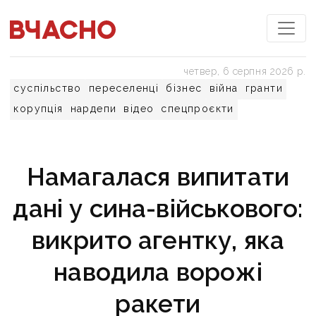
четвер, 6 серпня 2026 р.
суспільство
переселенці
бізнес
війна
гранти
корупція
нардепи
відео
спецпроєкти
Намагалася випитати
дані у сина-військового:
викрито агентку, яка
наводила ворожі
ракети