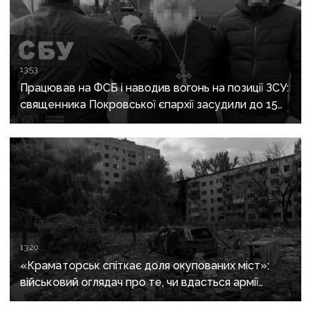
13:53
Працював на ФСБ і наводив вогонь на позиції ЗСУ:
священника Покровської єпархії засудили до 15
років
13:20
«Краматорськ спіткає доля окупованих міст»:
військовий оглядач про те, чи вдасться армії
рф захопити останню агломерацію Донеччини до