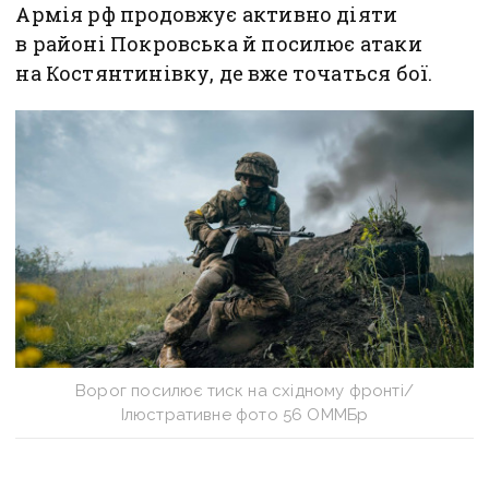
Армія рф продовжує активно діяти
в районі Покровська й посилює атаки
на Костянтинівку, де вже точаться бої.
Ворог посилює тиск на східному фронті/
Ілюстративне фото 56 ОММБр