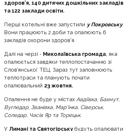
здоров’я, 140 дитячих дошкільних закладів
та 122 заклади освіти.
Перші котельні вже запустили
у Покровську
.
Вони працюють 2 доби та опалюють 6
закладів охорони здоров’я.
Далі на черзі -
Миколаївська громада
, яка
опалюється завдяки теплопостачанню зі
Слов’янської ТЕЦ. Зараз тут заповнюють
теплотраси та планують почати
опалювальний
23 жовтня.
Опалення не буде у містах
Авдіївка, Бахмут,
Вугледар, Званівка, Мар'їнка, Сіверськ,
Соледар, Часів Яр та Торецьк.
У
Лимані та Святогірську
будуть опалювати