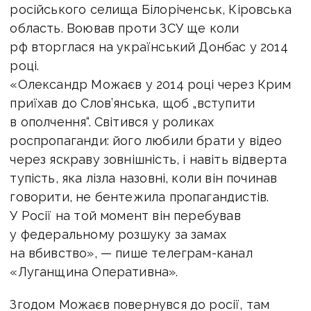
російського селища Білоріченськ, Кіровська
область. Воював проти ЗСУ ще коли
рф вторглася на український Донбас у 2014
році.
«Олександр Можаєв у 2014 році через Крим
приїхав до Слов’янська, щоб „вступити
в ополчення“. Світився у роликах
роспропаганди: його любили брати у відео
через яскраву зовнішність, і навіть відверта
тупість, яка лізла назовні, коли він починав
говорити, не бентежила пропагандистів.
У Росії на той момент він перебував
у федеральному розшуку за замах
на вбивство», — пише телеграм-канал
«Луганщина Оперативна».
Згодом Можаєв повернувся до росії, там