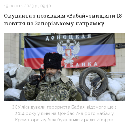
19 жовтня 2023 р., 09:40
Окупанта з позивним «Бабай» знищили 18
жовтня на Запорізькому напрямку.
ЗСУ ліквідували терориста Бабая, відомого ще з
2014 року у війні на Донбасі/на фото Бабай у
Краматорську біля будівлі міськради, 2014 рік