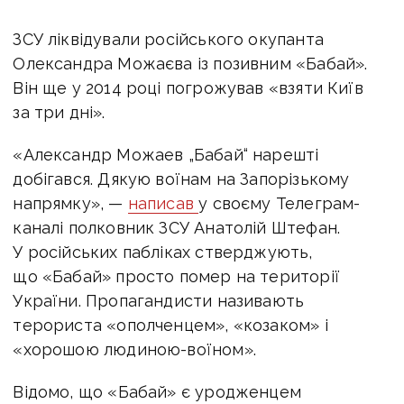
ЗСУ ліквідували російського окупанта
Олександра Можаєва із позивним «Бабай».
Він ще у 2014 році погрожував «взяти Київ
за три дні».
«Александр Можаев „Бабай“ нарешті
добігався. Дякую воїнам на Запорізькому
напрямку», —
написав
у своєму Телеграм-
каналі полковник ЗСУ Анатолій Штефан.
У російських пабліках стверджують,
що «Бабай» просто помер на території
України. Пропагандисти називають
терориста «ополченцем», «козаком» і
«хорошою людиною-воїном».
Відомо, що «Бабай» є уродженцем