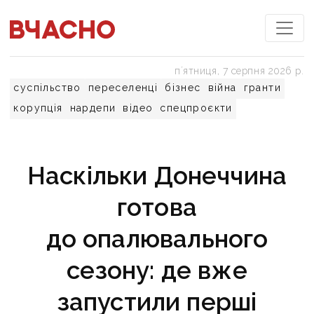
пʼятниця, 7 серпня 2026 р.
суспільство
переселенці
бізнес
війна
гранти
корупція
нардепи
відео
спецпроєкти
Наскільки Донеччина
готова
до опалювального
сезону: де вже
запустили перші