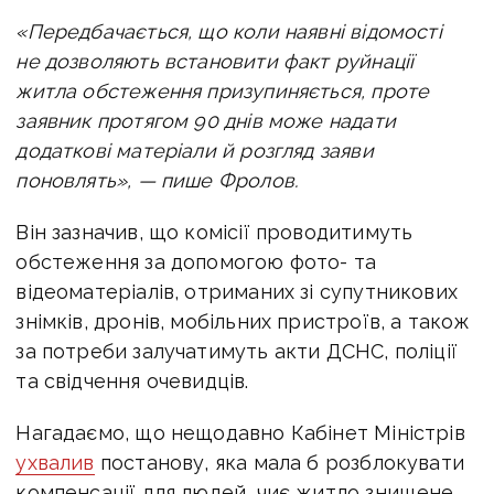
«Передбачається, що коли наявні відомості
не дозволяють встановити факт руйнації
житла обстеження призупиняється, проте
заявник протягом 90 днів може надати
додаткові матеріали й розгляд заяви
поновлять», — пише Фролов.
Він зазначив, що комісії проводитимуть
обстеження за допомогою фото- та
відеоматеріалів, отриманих зі супутникових
знімків, дронів, мобільних пристроїв, а також
за потреби залучатимуть акти ДСНС, поліції
та свідчення очевидців.
Нагадаємо, що н
ещодавно Кабінет Міністрів
ухвалив
постанову, яка мала б розблокувати
компенсації для людей, чиє житло знищене