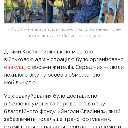
З Костянтинівки рятують людей, які до останнього не
покидають дім/ Скриншот із відео
Днями Костянтинівською міською
військовою
адміністрацією було організовано
евакуацію
восьми жителів. Серед них — люди
похилого віку та особа з обмеженою
мобільністю.
Усіх евакуйованих було доставлено
в безпечні умови та передано під опіку
благодійного фонду «Янголи Спасіння», який
забезпечить подальше транспортування,
розміщення та надання необхідної допомоги