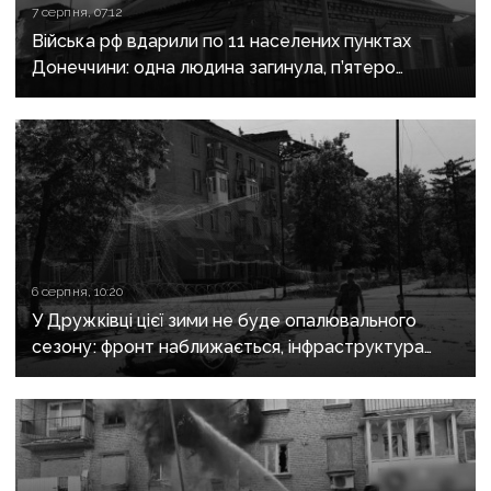
7 серпня, 07:12
Війська рф вдарили по 11 населених пунктах
Донеччини: одна людина загинула, п’ятеро
поранені
6 серпня, 10:20
У Дружківці цієї зими не буде опалювального
сезону: фронт наближається, інфраструктура
критично зруйнована