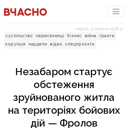
неділя, 9 серпня 2026 р.
суспільство
переселенці
бізнес
війна
гранти
корупція
нардепи
відео
спецпроєкти
Незабаром стартує
обстеження
зруйнованого житла
на територіях бойових
дій — Фролов