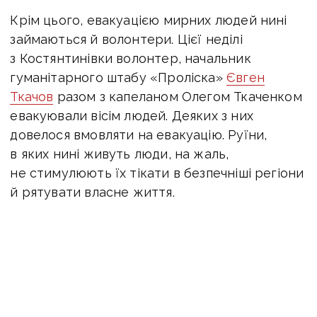
Крім цього, евакуацією мирних людей нині
займаються й волонтери. Цієї неділі
з Костянтинівки волонтер,
начальник
гуманітарного штабу «Проліска»
Євген
Ткачов
разом
з капеланом Олегом Ткаченком
евакуювали вісім людей. Деяких з них
довелося вмовляти на евакуацію. Руїни,
в яких нині живуть люди, на жаль,
не стимулюють їх тікати в безпечніші регіони
й рятувати власне життя.
«
Неділя.
Для більшості християн — день
служіння Богу.
Сьогодні, знов „послужили“
йому за кермом: вивезли з Костянтинівки ще 8
„проблемних“ людей з доволі „проблемних“
районів, — пише Ткачов. —
Колись буде мир,