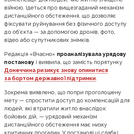
війною. Ідеться про вищезгаданий механізм
дистанційного обстеження, що дозволяє
фіксувати руйнування без фізичного доступу
до об'єкта — за допомогою дронів, фото,
відео або супутникових знімків.
Редакція «Вчасно»
проаналізувала урядову
постанову
і виявила, що замість порятунку
Донеччина ризикує знову опинитися
за бортом державної підтримки
.
Зокрема виявлено, що попри проголошену
мету — спростити доступ до компенсацій для
людей, які втратили житло внаслідок
бойових дій, — урядовий механізм
дистанційного обстеження має низку
критичних прогалин. У постанові ці слабкі