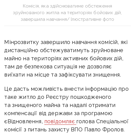
Комісія, яка здійснюватиме обстеження
зруйнованого житла на територіях бойових дій,
завершила навчання/ Ілюстративне фото
Мінрозвитку завершило навчання комісій, які
дистанційно обстежуватимуть зруйноване
майно на територіях активних бойових дій,
там де безпекова ситуація не дозволяє
виїхати на місце та зафіксувати знищення.
Це дасть можливість внести інформацію про
таке житло до Реєстру пошкодженого
та знищеного майна та надалі отримати
компенсації від держави за програмою
єВідновлення,
повідомляє
голова Спеціальної
комісії з питань захисту ВПО Павло Фролов.