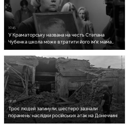
10:45
У Краматорську названа на честь Степана
Чубенка школа може втратити його ім'я: мама
загиблого героя розповіла про рішення влади
08:28
Троє людей загинули, шестеро зазнали
поранень: наслідки російських атак на Донеччині