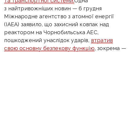
та транспортної системи.
Одна
з найтривожніших новин — 6 грудня
Міжнародне агентство з атомної енергії
(IAEA) заявило, що захисний ковпак над
реактором на Чорнобильська АЕС,
пошкоджений унаслідок ударів,
втратив
свою основну безпекову функцію
, зокрема —
здатність повністю утримувати радіацію.
Хоча радiаційний рівень зараз стабільний, і
критичного викиду не зафіксували, IAEA
зазначає: потрібен терміновий ремонт — без
нього є ризики на майбутнє.У ці дні з’явилися
нові політичні зусилля задля мирного
врегулювання. Представники США
та України
провели переговори,
які дали
підстави для заяви: мирна угода «дуже
близько» — хоча ключові питання, як-от