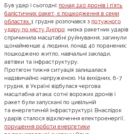
Був удар і сьогодні:
понад 240 дронів і п’ять
балістичних ракет, є пошкодження в семи
областях.
1 грудня розпочався з
потужного
удару по місту Дніпро
: низка ракетних ударів
спричинила масштабні руйнування, загинули
щонайменше 4 людини, понад 40 поранених;
пошкоджено житло, навчальні заклади,
автівки та інфраструктуру.
Протягом тижня ситуація залишалася
надзвичайно напруженою.
На вихідних, 6−7
грудня, в Україні відбулася чергова
масштабна атака: сотні ворожих дронів і
ракет були запускані по цивільній
та енергетичній інфраструктурі. Внаслідок
ударів сталося відключення електроенергії,
порушення роботи енергетики