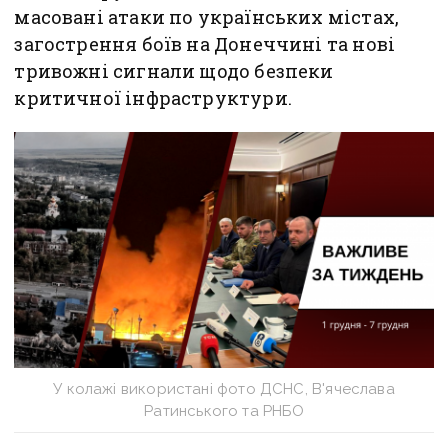
масовані атаки по українських містах,
загострення боїв на Донеччині та нові
тривожні сигнали щодо безпеки
критичної інфраструктури.
У колажі використані фото ДСНС, В'ячеслава
Ратинського та РНБО