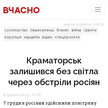
неділя, 9 серпня 2026 р.
суспільство
переселенці
бізнес
війна
гранти
корупція
нардепи
відео
спецпроєкти
Краматорськ
залишився без світла
через обстріли росіян
8 грудня 2025 р., 07:06
7 грудня росіяни здійснили повітряну