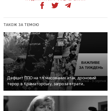
ТАКОЖ ЗА ТЕМОЮ
13:00
Дефіцит ППО на тлі масованих атак, дроновий
терор в Краматорську, загроза втрати
Костянтинівки та прощання з Олексієм Юковим:
важливе за тиждень