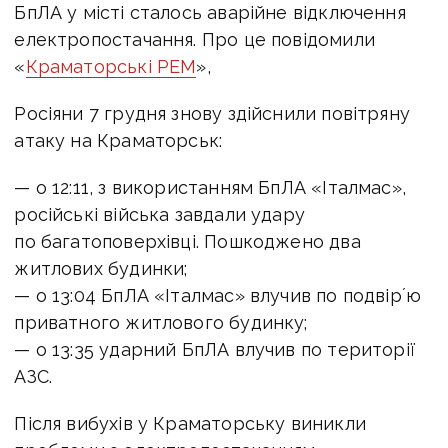
БпЛА у місті сталось аварійне відключення
електропостачання.
Про це повідомили
«
Краматорські РЕМ
»
,
Росіяни 7 грудня знову здійснили повітряну
атаку на Краматорськ
:
— о 12:11, з використанням БпЛА «Італмас»,
російські війська завдали удару
по багатоповерхівці. Пошкоджено два
житлових будинки;
— о 13:04 БпЛА «Італмас» влучив по подвірʼю
приватного житлового будинку;
— о 13:35 ударний БпЛА влучив по території
АЗС.
Після вибухів у Краматорську виникли