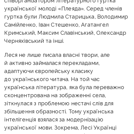
співорганізатором літературного гуртка
української молоді «Плеяда». Серед членів
гуртка були Людмила Старицька, Володимир
Самійленко, Іван Стешенко, Агатангел
Кримський, Максим Славінський, Олександр
Черняхівський та інші.
Леся не лише писала власні твори, але
й активно займалася перекладами,
адаптуючи європейську класику
до українського читача. На той час
українська література, яка була переважно
сконцентрована на зображенні села,
зіткнулася з проблемою нестачі слів для
збільшення образності. Тому українська
інтелігенція взялася за модернізацію
української мови. Зокрема, Лесі Українці