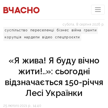
субота, 8 серпня 2026 р.
суспільство
переселенці
бізнес
війна
гранти
корупція
нардепи
відео
спецпроєкти
«Я жива! Я буду вічно
жити!..»: сьогодні
відзначається 150-річчя
Лесі Українки
25 лютого 2021 р., 14:40