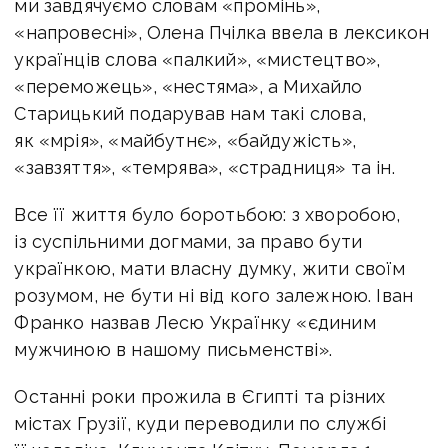
ми завдячуємо словам «промінь»,
«напровесні», Олена Пчілка ввела в лексикон
українців слова «палкий», «мистецтво»,
«переможець», «нестяма», а Михайло
Старицький подарував нам такі слова,
як «мрія», «майбутнє», «байдужість»,
«завзяття», «темрява», «страдниця» та ін.
Все її життя було боротьбою: з хворобою,
із суспільними догмами, за право бути
українкою, мати власну думку, жити своїм
розумом, не бути ні від кого залежною. Іван
Франко назвав Лесю Українку «єдиним
мужчиною в нашому письменстві».
Останні роки прожила в Єгипті та різних
містах Грузії, куди переводили по службі