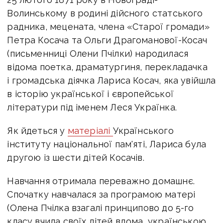
Волинському в родині дійсного статського
радника, мецената, члена «Старої громади»
Петра Косача та Ольги Драгоманової-Косач
(письменниці Олени Пчілки) народилася
відома поетка, драматургиня, перекладачка
і громадська діячка Лариса Косач, яка увійшла
в історію української і європейської
літератури під іменем Леся Українка.
Як йдеться у
матеріалі
Українського
інституту національної пам'яті, Лариса була
другою із шести дітей Косачів.
Навчання отримала переважно домашнє.
Спочатку навчалася за програмою матері
(Олена Пчілка взагалі принципово до 5-го
класу вчила своїх дітей вдома, українською