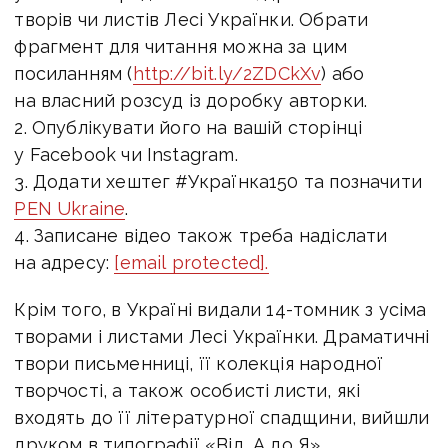
творів чи листів Лесі Українки. Обрати
фрагмент для читання можна за цим
посиланням (
http://bit.ly/2ZDCkXv
) або
на власний розсуд із доробку авторки.
2. Опублікувати його на вашій сторінці
у Facebook чи Instagram.
3. Додати хештег #Українка150 та позначити
PEN Ukraine
.
4. Записане відео також треба надіслати
на адресу:
[email protected]
.
Крім того, в Україні видали 14-томник з усіма
творами і листами Лесі Українки. Драматичні
твори письменниці, її колекція народної
творчості, а також особисті листи, які
входять до її літературної спадщини, вийшли
друком в типографії «Від, А до Я».