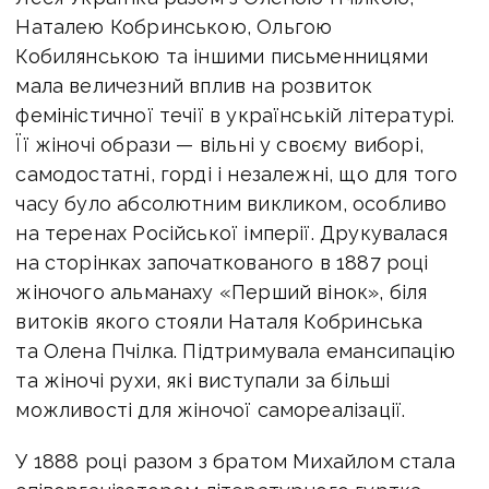
Наталею Кобринською, Ольгою
Кобилянською та іншими письменницями
мала величезний вплив на розвиток
феміністичної течії в українській літературі.
Її жіночі образи — вільні у своєму виборі,
самодостатні, горді і незалежні, що для того
часу було абсолютним викликом, особливо
на теренах Російської імперії. Друкувалася
на сторінках започаткованого в 1887 році
жіночого альманаху «Перший вінок», біля
витоків якого стояли Наталя Кобринська
та Олена Пчілка. Підтримувала емансипацію
та жіночі рухи, які виступали за більші
можливості для жіночої самореалізації.
У 1888 році разом з братом Михайлом стала