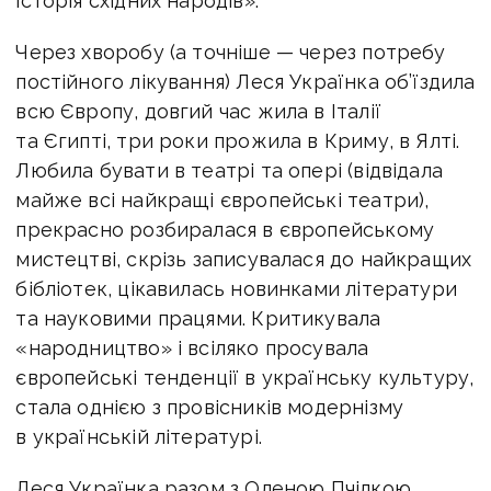
історія східних народів».
Через хворобу (а точніше — через потребу
постійного лікування) Леся Українка об’їздила
всю Європу, довгий час жила в Італії
та Єгипті, три роки прожила в Криму, в Ялті.
Любила бувати в театрі та опері (відвідала
майже всі найкращі європейські театри),
прекрасно розбиралася в європейському
мистецтві, скрізь записувалася до найкращих
бібліотек, цікавилась новинками літератури
та науковими працями. Критикувала
«народництво» і всіляко просувала
європейські тенденції в українську культуру,
стала однією з провісників модернізму
в українській літературі.
Леся Українка разом з Оленою Пчілкою,