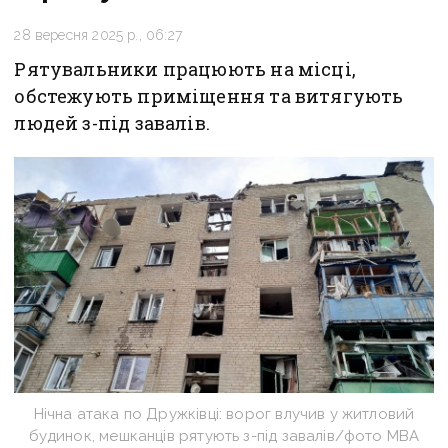
28 вересня 2025 р., 06:27
Рятувальники працюють на місці,
обстежують приміщення та витягують
людей з-під завалів.
Нічна атака по Дружківці: ворог влучив у житловий
будинок, мешканців рятують з-під завалів/фото МВА