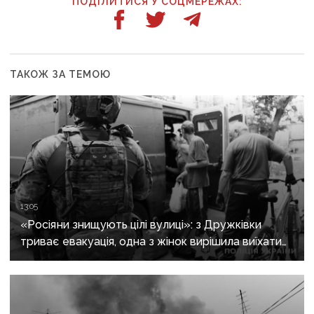
ПОДІЛИТИСЯ У СОЦМЕРЕЖАХ:
ТАКОЖ ЗА ТЕМОЮ
13:05
«Росіяни знищують цілі вулиці»: з Дружківки
триває евакуація, одна з жінок вирішила виїхати
після загибелі чоловіка