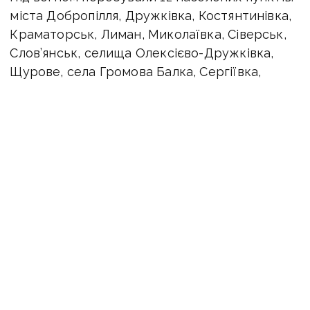
міста Добропілля, Дружківка, Костянтинівка,
Краматорськ, Лиман, Миколаївка, Сіверськ,
Слов’янськ, селища Олексієво-Дружківка,
Щурове, села Громова Балка, Сергіївка,
повідомляє поліція Донеччини.
На
Костянтинівку
росіяни спрямували 7 бомб
«КАБ-250» і три FPV-дрони — вбили цивільну
особу, ще п’ятьох мешканців поранили.
Пошкоджено 12 багатоквартирних і 18
приватних будинків, 2 будівлі лікарні,
комунальне підприємство, котельню,
цивільне авто.
Двоє поранених — у
Дружківці,
по якій ворог
завдав 2 бомбових і 4 дронових удари.
Пошкоджено 2 багатоквартирних і 36