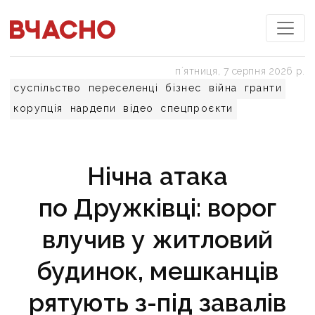
пʼятниця, 7 серпня 2026 р.
суспільство
переселенці
бізнес
війна
гранти
корупція
нардепи
відео
спецпроєкти
Нічна атака
по Дружківці: ворог
влучив у житловий
будинок, мешканців
рятують з-під завалів