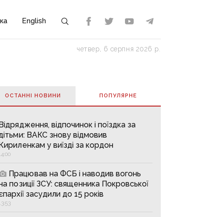
ка
English
четвер, 6 серпня 2026 р.
ОСТАННІ НОВИНИ
ПОПУЛЯРНE
Відрядження, відпочинок і поїздка за
дітьми: ВАКС знову відмовив
Кириленкам у виїзді за кордон
14:00
Працював на ФСБ і наводив вогонь
на позиції ЗСУ: священника Покровської
єпархії засудили до 15 років
13:53