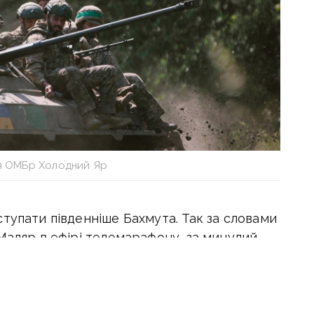
я ОМБр Холодний Яр
тупати південніше Бахмута. Так за словами
Маляр в ефірі телемарафону, за минулий
. На цій ділянці фронту наші бійці
ьним вогнем артилерії, мінуванням, а ворог