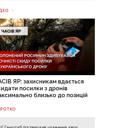
ІДЕО
АСІВ ЯР: захисникам вдається
кидати посилки з дронів
аксимально близько до позицій
ОРОТКО
Генштаб підтвердив ураження двох