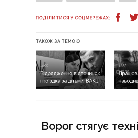
ПОДІЛИТИСЯ У СОЦМЕРЕЖАХ:
ТАКОЖ ЗА ТЕМОЮ
14:00
13:53
Відрядження, відпочинок
Працюва
і поїздка за дітьми: ВАКС
наводив
знову відмовив
на позиц
Кириленкам у виїзді
священн
за кордон
єпархії 
років
Ворог стягує техн