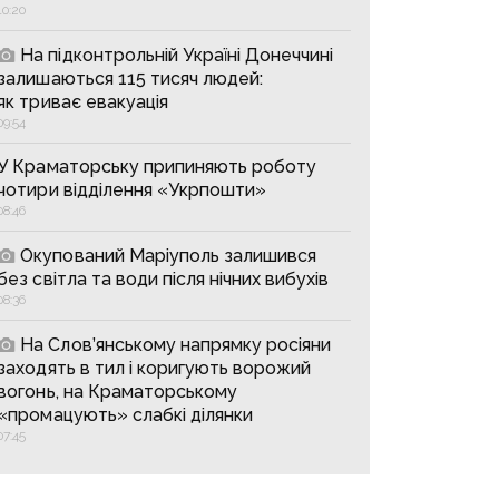
10:20
На підконтрольній Україні Донеччині
залишаються 115 тисяч людей:
як триває евакуація
09:54
У Краматорську припиняють роботу
чотири відділення «Укрпошти»
08:46
Окупований Маріуполь залишився
без світла та води після нічних вибухів
08:36
На Слов’янському напрямку росіяни
заходять в тил і коригують ворожий
вогонь, на Краматорському
«промацують» слабкі ділянки
07:45