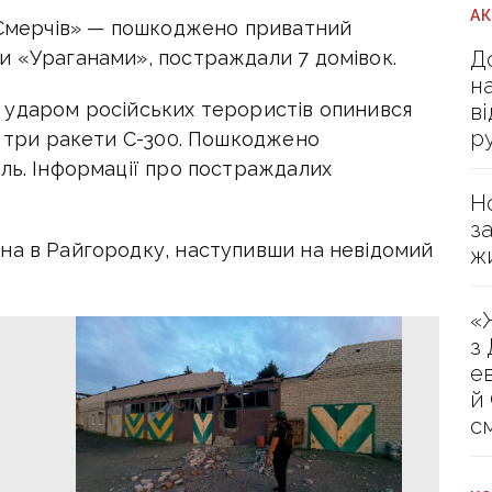
А
 «Смерчів» — пошкоджено приватний
Д
и «Ураганами», постраждали 7 домівок.
н
під ударом російських терористів опинився
в
р
у три ракети С-300. Пошкоджено
ль. Інформації про постраждалих
Н
з
на в Райгородку, наступивши на невідомий
ж
«
з
е
й
с