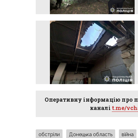
Оперативну інформацію про п
каналі
t.me/vc
обстріли
Донецька область
війна