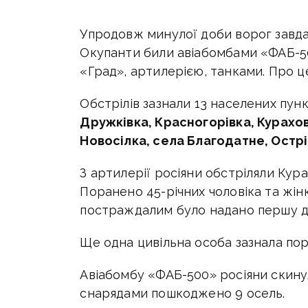
Упродовж минулої доби ворог завда
Окупанти били авіабомбами «ФАБ-50
«Град», артилерією, танками. Про ц
Обстрілів зазнали 13 населених пунк
Дружківка, Красногорівка, Курахов
Новосілка, села Благодатне, Остр
З артилерії росіяни обстріляли Кура
Поранено 45-річних чоловіка та жінк
постраждалим було надано першу до
Ще одна цивільна особа зазнала по
Авіабомбу «ФАБ-500» росіяни скинул
снарядами пошкоджено 9 осель.