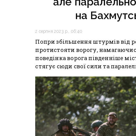
але паралельно 
на Бахмутс
2 серпня 2023 р., 06:40
Попри збільшення штурмів від р
протистояти ворогу, намагаючись
поведінка ворога південніше міс
стягує сюди свої сили та паралел