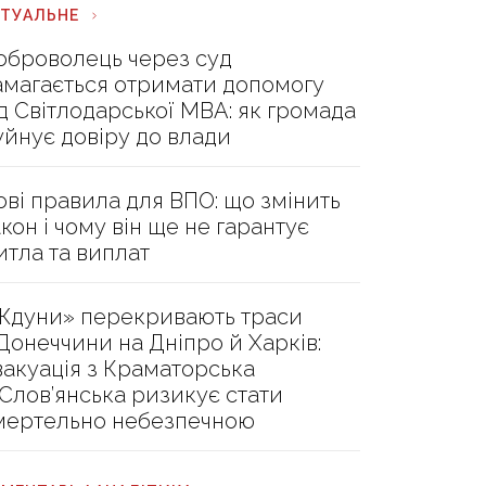
КТУАЛЬНЕ
оброволець через суд
амагається отримати допомогу
ід Світлодарської МВА: як громада
уйнує довіру до влади
ові правила для ВПО: що змінить
акон і чому він ще не гарантує
итла та виплат
Ждуни» перекривають траси
 Донеччини на Дніпро й Харків:
вакуація з Краматорська
 Слов’янська ризикує стати
мертельно небезпечною