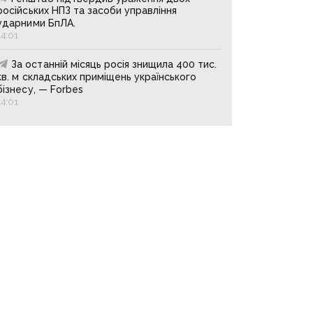
російських НПЗ та засоби управління
ударними БпЛА.
14:01
За останній місяць росія знищила 400 тис.
кв. м складських приміщень українського
бізнесу, — Forbes
14:01