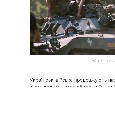
Фото: 93-т
Українські війська продовжують нас
заступниці міністра оборони Ганни 
тиждень ЗСУ звільнили 2 кв. км землі
за останній час мають справу зі щіл
чинить сильний спротив.