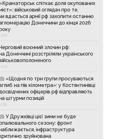
«Краматорськ спіткає доля окупованих
міст»: військовий оглядач про те,
чи вдасться армії рф захопити останню
агломерацію Донеччини до кінця 2026
року
13:20
Черговий воєнний злочин рф:
на Донеччині розстріляли українського
військовополоненого
12:43
«Щодня по три групи просуваються
вглиб на пів кілометра»: у Костянтинівці
досвідчених офіцерів рф відправляють
на штурми позицій
11:35
У Дружківці цієї зими не буде
опалювального сезону: фронт
наближається, інфраструктура
критично зруйнована