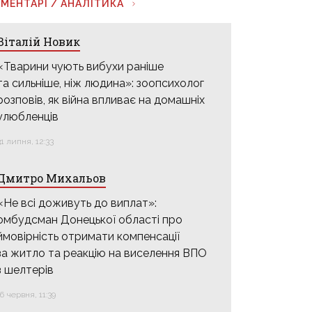
МЕНТАРІ / АНАЛІТИКА
Віталій Новик
«Тварини чують вибухи раніше
та сильніше, ніж людина»: зоопсихолог
розповів, як війна впливає на домашніх
улюбленців
31 липня, 12:33
Дмитро Михальов
«Не всі доживуть до виплат»:
омбудсман Донецької області про
ймовірність отримати компенсації
за житло та реакцію на виселення ВПО
з шелтерів
16 червня, 11:39