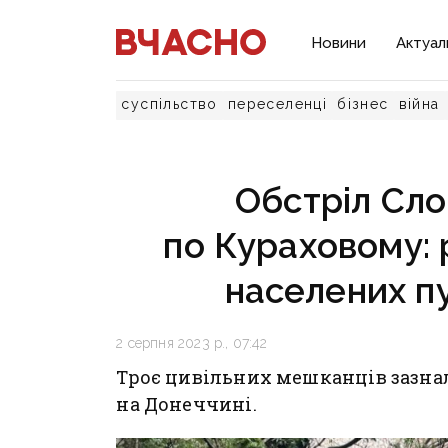
Новини
Актуал
суспільство
переселенці
бізнес
війна
Обстріл Сло
по Кураховому: 
населених п
2 серпня 2023 р., 07:42
Троє цивільних мешканців зазна
на Донеччині.