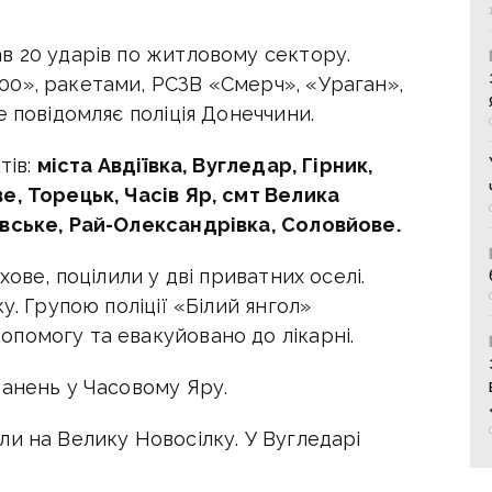
в 20 ударів по житловому сектору.
0», ракетами, РСЗВ «Смерч», «Ураган»,
е повідомляє поліція Донеччини.
тів:
міста Авдіївка, Вугледар, Гірник,
е, Торецьк, Часів Яр, смт Велика
івське, Рай-Олександрівка, Соловйове.
хове, поцілили у дві приватних оселі.
у. Групою поліції «Білий янгол»
помогу та евакуйовано до лікарні.
ранень у Часовому Яру.
и на Велику Новосілку. У Вугледарі