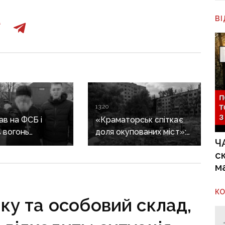
В
13:20
в на ФСБ і
«Краматорськ спіткає
 вогонь
доля окупованих міст»:
Ч
ії ЗСУ:
військовий оглядач про
с
ика Покровської
те, чи вдасться армії
м
засудили до 15
рф захопити останню
агломерацію Донеччини
до кінця 2026 року
К
іку та особовий склад,