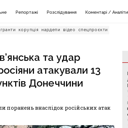
ьне
Репортажі
Розслідування
Коментарі / Аналіти
гранти
корупція
нардепи
відео
спецпроєкти
в’янська та удар
росіяни атакували 13
унктів Донеччини
ли поранень внаслідок російських атак