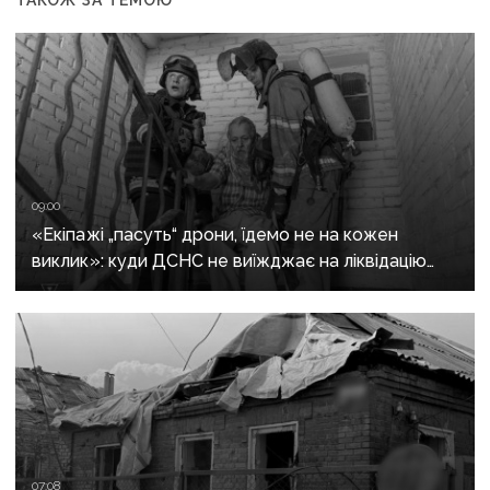
ТАКОЖ ЗА ТЕМОЮ
09:00
«Екіпажі „пасуть“ дрони, їдемо не на кожен
виклик»: куди ДСНС не виїжджає на ліквідацію
надзвичайних ситуацій у Краматорську
та Слов’янську
07:08