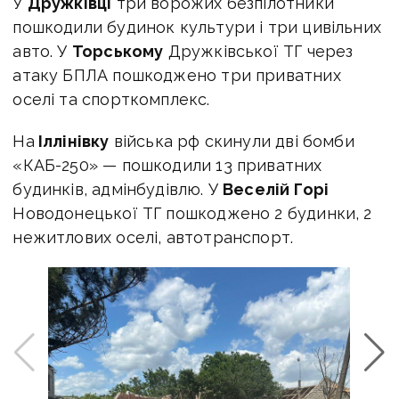
У
Дружківці
три ворожих безпілотники
пошкодили будинок культури і три цивільних
авто. У
Торському
Дружківської ТГ через
атаку БПЛА пошкоджено три приватних
оселі та спорткомплекс.
На
Іллінівку
війська рф скинули дві бомби
«КАБ-250» — пошкодили 13 приватних
будинків, адмінбудівлю. У
Веселій Горі
Новодонецької ТГ пошкоджено 2 будинки, 2
нежитлових оселі, автотранспорт.