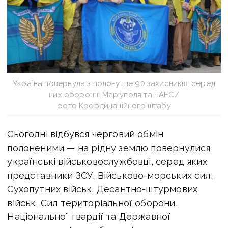
Україна повернула з полону ще 90 захисників: серед
них оборонці Маріуполя та ЧАЕС/
фото Координаційного штабу
Сьогодні відбувся черговий обмін
полоненими — на рідну землю повернулися
українські військовослужбовці, серед яких
представники ЗСУ, Військово-морських сил,
Сухопутних військ, Десантно-штурмових
військ, Сил територіальної оборони,
Національної гвардії та Державної