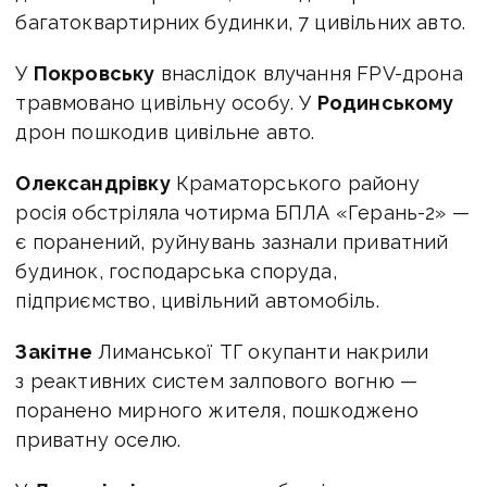
багатоквартирних будинки, 7 цивільних авто.
У
Покровську
внаслідок влучання FPV-дрона
травмовано цивільну особу. У
Родинському
дрон пошкодив цивільне авто.
Олександрівку
Краматорського району
росія обстріляла чотирма БПЛА «Герань-2» —
є поранений, руйнувань зазнали приватний
будинок, господарська споруда,
підприємство, цивільний автомобіль.
Закітне
Лиманської ТГ окупанти накрили
з реактивних систем залпового вогню —
поранено мирного жителя, пошкоджено
приватну оселю.