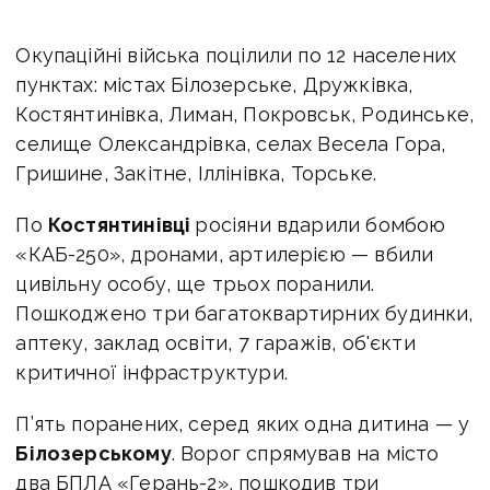
Окупаційні війська поцілили по 12 населених
пунктах: містах Білозерське, Дружківка,
Костянтинівка, Лиман, Покровськ, Родинське,
селище Олександрівка, селах Весела Гора,
Гришине, Закітне, Іллінівка, Торське.
По
Костянтинівці
росіяни вдарили бомбою
«КАБ-250», дронами, артилерією — вбили
цивільну особу, ще трьох поранили.
Пошкоджено три багатоквартирних будинки,
аптеку, заклад освіти, 7 гаражів, об'єкти
критичної інфраструктури.
П’ять поранених, серед яких одна дитина — у
Білозерському
. Ворог спрямував на місто
два БПЛА «Герань-2», пошкодив три