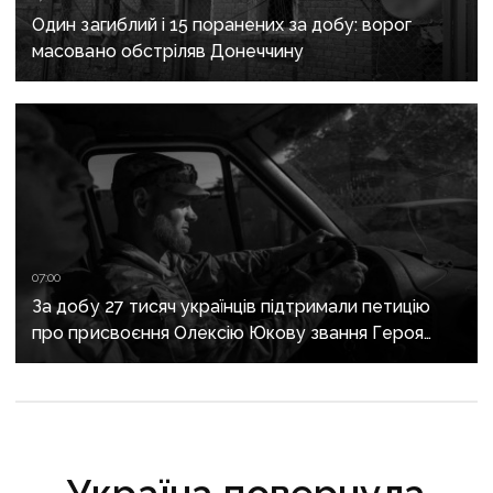
Один загиблий і 15 поранених за добу: ворог
масовано обстріляв Донеччину
07:00
За добу 27 тисяч українців підтримали петицію
про присвоєння Олексію Юкову звання Героя
України посмертно