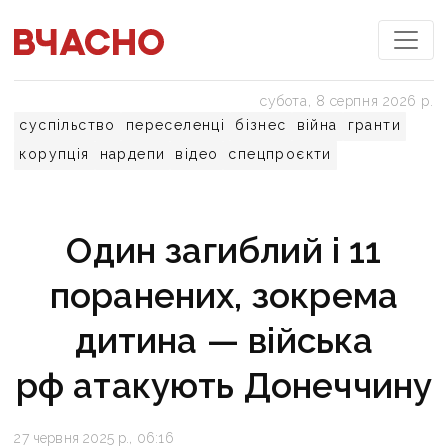
субота, 8 серпня 2026 р.
суспільство
переселенці
бізнес
війна
гранти
корупція
нардепи
відео
спецпроєкти
Один загиблий і 11
поранених, зокрема
дитина — війська
рф атакують Донеччину
27 червня 2025 р., 06:16