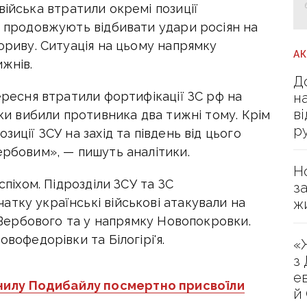
 війська втратили окремі позиції
і продовжують відбивати удари росіян на
рориву. Ситуація на цьому напрямку
А
ижнів.
Д
вересня втратили фортифікації ЗС рф на
н
в
дки вибили противника два тижні тому. Крім
р
зиції ЗСУ на захід та південь від цього
ербовим», — пишуть аналітики.
Н
спіхом. Підрозділи ЗСУ та ЗС
з
тку українські військові атакували на
ж
я Вербового та у напрямку Новопокровки.
овофедорівки та Білогірі'я.
«
з
е
нилу Подибайлу посмертно присвоїли
й