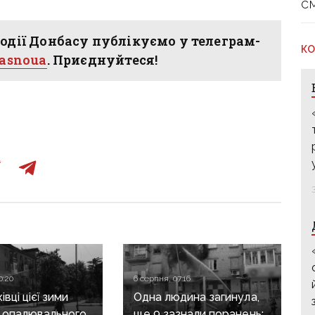
с
одії Донбасу публікуємо у телеграм-
КО
hasnoua
. Приєднуйтеся!
0:20
6 серпня, 07:16
вці цієї зими
Одна людина загинула,
 опалювального
ще 9 зазнали поранень: