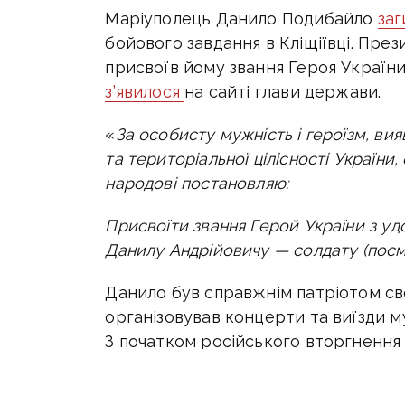
Маріуполець Данило Подибайло
заг
бойового завдання в Кліщіївці.
През
присвоїв йому звання Героя Україн
з’явилося
на сайті глави держави.
«
За особисту мужність і героїзм, ви
та територіальної цілісності України
народові постановляю:
Присвоїти звання Герой України з у
Данилу Андрійовичу — солдату (посм
Данило був справжнім патріотом своє
організовував концерти та виїзди му
З початком російського вторгнення
Окрім музики хлопець захоплювався