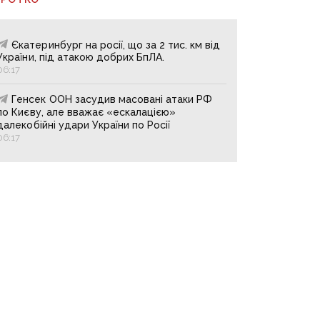
Єкатеринбург на росії, що за 2 тис. км від
України, під атакою добрих БпЛА.
06:17
Генсек ООН засудив масовані атаки РФ
по Києву, але вважає «ескалацією»
далекобійні удари України по Росії
06:17