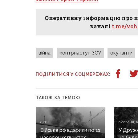
Оперативну інформацію про п
каналі
t.me/vc
війна
контрнаступ ЗСУ
окупанти
ПОДІЛИТИСЯ У СОЦМЕРЕЖАХ:
ТАКОЖ ЗА ТЕМОЮ
07:12
6 серпня, 1
Війська рф вдарили по 11
У Дружкі
населених пунктах
не буде