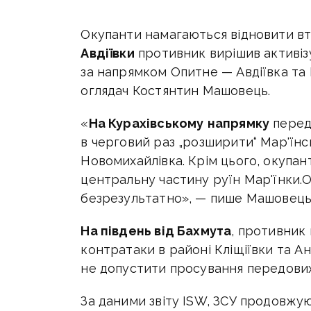
Окупанти намагаються відновити в
Авдіївки
противник вирішив активізу
за напрямком Опитне — Авдіївка та
оглядач Костянтин Машовець.
«
На Курахівському
напрямку
передо
в черговий раз „розширити“ Мар'їнс
Новомихайлівка. Крім цього, окупа
центральну частину руїн Мар'їнки.О
безрезультатно», — пише Машовець
На південь від Бахмута
, противник 
контратаки в районі Кліщіївки та А
не допустити просування передових 
За даними звіту ISW, ЗСУ продовжу