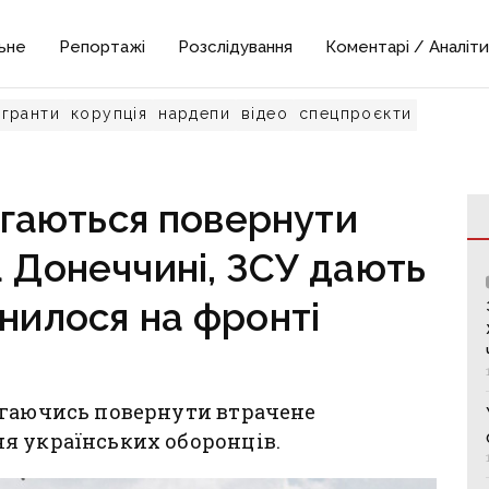
ьне
Репортажі
Розслідування
Коментарі / Аналіти
гранти
корупція
нардепи
відео
спецпроєкти
гаються повернути
а Донеччині, ЗСУ дають
інилося на фронті
агаючись повернути втрачене
я українських оборонців.