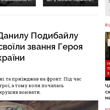
 фронт
воєнні злочини
ється,
рф на Донеччині
руктура
о зруйнована
В
Данилу Подибайлу
воїли звання Героя
країни
ні та приїжджав на фронт. Під час
трої, а тому коли почалась
Ч
с
вирушив воювати.
м
К