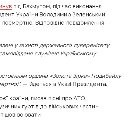
инув
під Бахмутом, під час виконання
идент України Володимир Зеленський
и посмертно. Відповідне повідомлення
явлені у захисті державного суверенітету
, самовіддане служіння Українському
достоєнням ордена «Золота Зірка» Подибайлу
ертно)"
, — йдеться в Указі Президента.
ї країни, писав пісні про АТО,
зичних гуртів до військових частин.
 пішов воювати.
 віршами, був поетом та письменником.