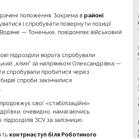
трачені положення. Зокрема в
районі
ватися і спробувати повернути позиції
 Водяне — Тоненьке, повідомляє військовий
ві підрозділи ворога спробували
ький „клин“ за напрямком Олександрівка —
нти спробували пробитися через
бидві спроби закінчилися
.
продовжує свої «стабілізаційні»
ндріївки, очевидно, намагаючись
підрозділів ЗСУ за залізницю.
ють
контрнаступ біля Роботиного