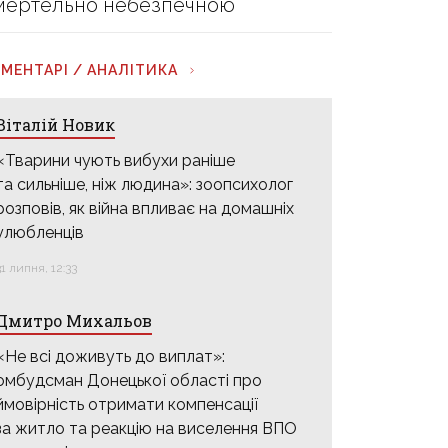
мертельно небезпечною
МЕНТАРІ / АНАЛІТИКА
Віталій Новик
«Тварини чують вибухи раніше
та сильніше, ніж людина»: зоопсихолог
розповів, як війна впливає на домашніх
улюбленців
31 липня, 12:33
Дмитро Михальов
«Не всі доживуть до виплат»:
омбудсман Донецької області про
ймовірність отримати компенсації
за житло та реакцію на виселення ВПО