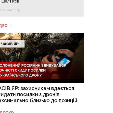
з шелтерів
16 червня, 11:39
ІДЕО
АСІВ ЯР: захисникам вдається
кидати посилки з дронів
аксимально близько до позицій
ОРОТКО