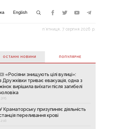
ка
English
пʼятниця, 7 серпня 2026 р.
ОСТАННІ НОВИНИ
ПОПУЛЯРНE
«Росіяни знищують цілі вулиці»:
з Дружківки триває евакуація, одна з
жінок вирішила виїхати після загибелі
чоловіка
13:05
У Краматорську призупиняє діяльність
станція переливання крові
12:16