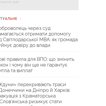
6 серпня, 14:00
КТУАЛЬНЕ
оброволець через суд
амагається отримати допомогу
ід Світлодарської МВА: як громада
уйнує довіру до влади
ові правила для ВПО: що змінить
акон і чому він ще не гарантує
итла та виплат
Ждуни» перекривають траси
 Донеччини на Дніпро й Харків:
вакуація з Краматорська
 Слов’янська ризикує стати