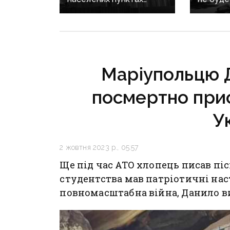
Донеччини: одна людина
сезону:
загинула, п’ятеро
наближа
поранені
інфраст
критичн
Маріупольцю 
посмертно прис
У
2 жовтня 2023 р., 05:57
Ще під час АТО хлопець писав піс
студентства мав патріотичні нас
повномасштабна війна, Данило 