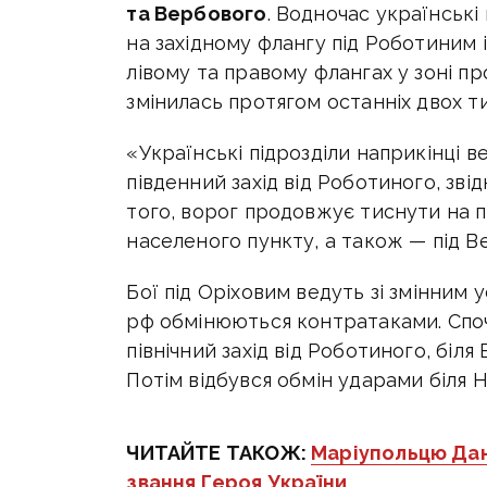
та Вербового
. Водночас українські
на західному флангу під Роботиним 
лівому та правому флангах у зоні п
змінилась протягом останніх двох т
«Українські підрозділи наприкінці 
південний захід від Роботиного, зві
того, ворог продовжує тиснути на по
населеного пункту, а також — під В
Бої під Оріховим ведуть зі змінним у
рф обмінюються контратаками. Споча
північний захід від Роботиного, біл
Потім відбувся обмін ударами біля Н
ЧИТАЙТЕ ТАКОЖ:
Маріупольцю Да
звання Героя України