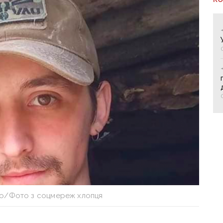
о/Фото з соцмереж хлопця