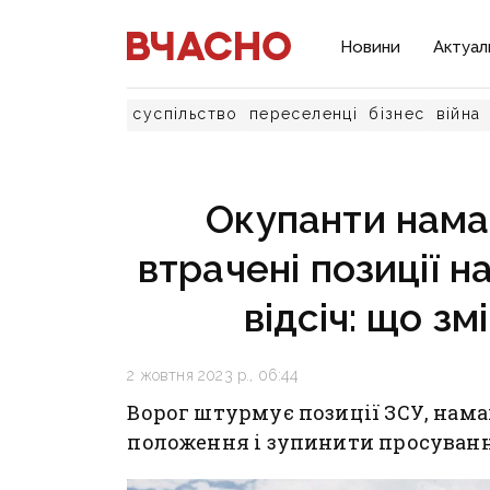
Новини
Актуал
суспільство
переселенці
бізнес
війна
Окупанти нама
втрачені позиції н
відсіч: що зм
2 жовтня 2023 р., 06:44
Ворог штурмує позиції ЗСУ, нам
положення і зупинити просуванн