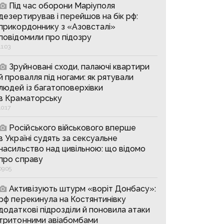
Під час оборони Маріуполя
дезертирував і перейшов на бік рф:
прикордоннику з «Азовсталі»
повідомили про підозру
11:03
Зруйновані сходи, палаючі квартири
й провалля під ногами: як рятували
людей із багатоповерхівки
в Краматорську
10:17
Російського військового вперше
в Україні судять за сексуальне
насильство над цивільною: що відомо
про справу
09:05
Активізують штурм «воріт Донбасу»:
рф перекинула на Костянтинівку
додаткові підрозділи й поновила атаки
тритонними авіабомбами