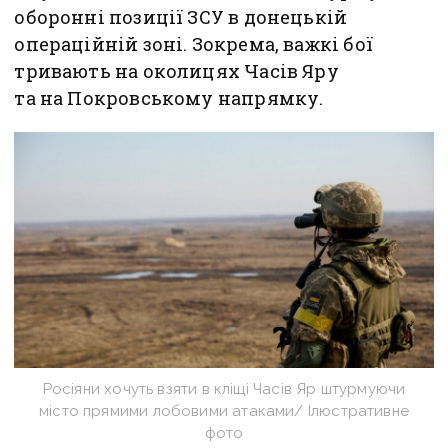
оборонні позиції ЗСУ в донецькій
операційній зоні. Зокрема, важкі бої
тривають на околицях Часів Яру
та на Покровському напрямку.
Росіяни хочуть взяти в кліщі Часів Яр штурмуючи
місто прямими лобовими атаками/ Ілюстративне
фото