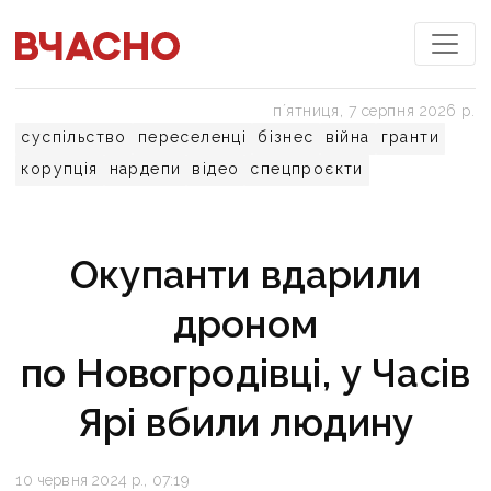
пʼятниця, 7 серпня 2026 р.
суспільство
переселенці
бізнес
війна
гранти
корупція
нардепи
відео
спецпроєкти
Окупанти вдарили
дроном
по Новогродівці, у Часів
Ярі вбили людину
10 червня 2024 р., 07:19