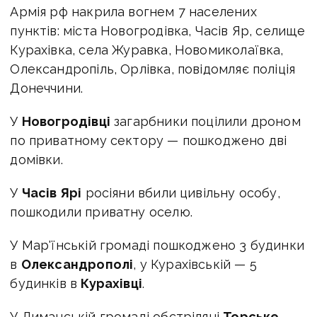
Армія рф накрила вогнем 7 населених
пунктів: міста Новогродівка, Часів Яр, селище
Курахівка, села Журавка, Новомиколаївка,
Олександропіль, Орлівка, повідомляє поліція
Донеччини.
У
Новогродівці
загарбники поцілили дроном
по приватному сектору — пошкоджено дві
домівки.
У
Часів Ярі
росіяни вбили цивільну особу,
пошкодили приватну оселю.
У Мар'їнській громаді пошкоджено 3 будинки
в
Олександрополі
, у Курахівській — 5
будинків в
Курахівці
.
У Лиманській громаді обстріляні
Торське
,