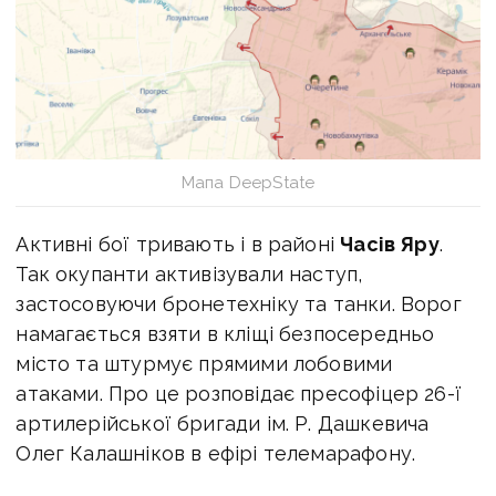
Мапа DeepState
Активні бої тривають і в районі
Часів Яру
.
Так окупанти активізували наступ,
застосовуючи бронетехніку та танки. Ворог
намагається взяти в кліщі безпосередньо
місто та штурмує прямими лобовими
атаками. Про це розповідає п
ресофіцер 26-ї
артилерійської бригади ім. Р. Дашкевича
Олег Калашніков в ефірі телемарафону.