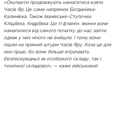
«Окупанти продовжують намагатися взяти
Часів Яр. Це саме напрямок Богданівка-
Калинівка. Також Іванівське-Ступочки,
Кліщіївка, Андріївка. Це ті фланги, якими вони
намагалися від самого початку до нас зайти,
однак у них нічого не вийшло. І тому вони
пішли на прямий штурм Часів Яру. Хоча це для
них гірше, бо вони більше втрачають
безпосередньо як особового складу, так і
технічної складової», — каже військовий.
У мікрорайоні «Канал» ситуація досить
напружена, бої вже тривають не перший
день.
«Ворог намагається штурмувати піхотними
групами, а також безпосередньо