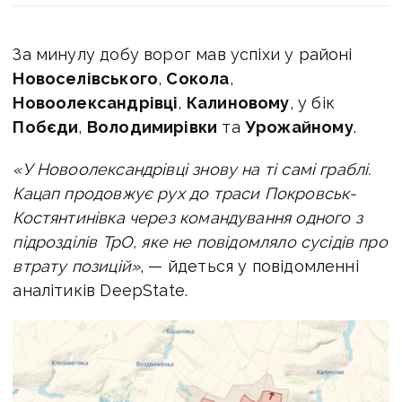
За минулу добу ворог мав успіхи у районі
Новоселівського
,
Сокола
,
Новоолександрівці
,
Калиновому
, у бік
Побєди
,
Володимирівки
та
Урожайному
.
«У Новоолександрівці знову на ті самі граблі.
Кацап продовжує рух до траси Покровськ-
Костянтинівка через командування одного з
підрозділів ТрО, яке не повідомляло сусідів про
втрату позицій»
, — йдеться у повідомленні
аналітиків DeepState.