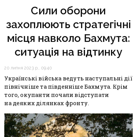
Сили оборони
захоплюють стратегічні
місця навколо Бахмута:
ситуація на відтинку
20 липня 2023 р., 09:40
Українські війська ведуть наступальні дії
північніше та південніше Бахмута. Крім
того, окупанти почали відступати
на деяких ділянках фронту.