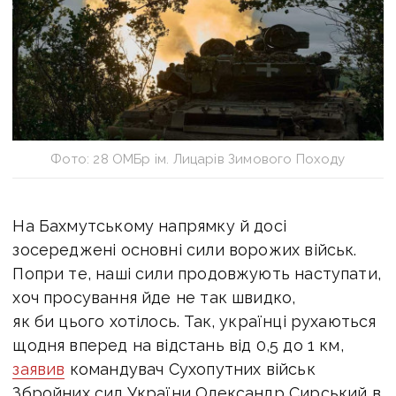
Фото: 28 ОМБр ім. Лицарів Зимового Походу
На Бахмутському напрямку й досі
зосереджені основні сили ворожих військ.
Попри те, наші сили продовжують наступати,
хоч просування йде не так швидко,
як би цього хотілось. Так, українці рухаються
щодня вперед на відстань від 0,5 до 1 км,
заявив
командувач Сухопутних військ
Збройних сил України Олександр Сирський в