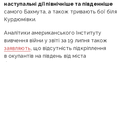
наступальні дії північніше та південніше
самого Бахмута, а також тривають бої біля
Курдюмівки.
Аналітики американського Інституту
вивчення війни у звіті за 19 липня також
заявляють
, що відсутність підкріплення
в окупантів на південь від міста
безпосередньо може нести серйозну
загрозу для всього російського угруповання
в цьому районі.
Крім того, за інформацією американських
експертів, окупанти
відступають без
можливості повернути втрачені позиції на
південь від Бахмута
.