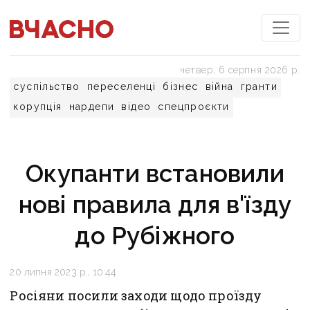
четвер, 6 серпня 2026 р.
суспільство
переселенці
бізнес
війна
гранти
корупція
нардепи
відео
спецпроєкти
Окупанти встановили
нові правила для в'їзду
до Рубіжного
20 липня 2023 р., 10:44
Росіяни посили заходи щодо проїзду