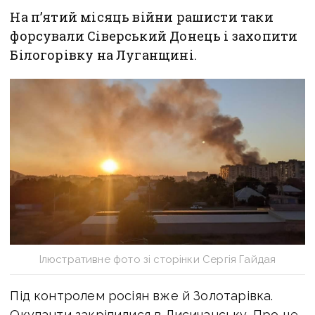
На п’ятий місяць війни рашисти таки
форсували Сіверський Донець і захопити
Білогорівку на Луганщині.
Ілюстративне фото зі сторінки Сергія Гайдая
Під контролем росіян вже й Золотарівка.
Окупанти закріпилися в Лисичанську. Про це