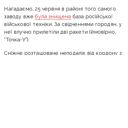
Нагадаємо, 25 червня в районі того самого
заводу вже
була знищена
база російської
військової техніки. За свідченнями городян, у
неї влучно прилетіли дві ракети (ймовірно,
“Точка-У”).
Сніжне розташоване неподалік від кордону з
росією. Це місто було окупованим одним із
перших у 2014 році й протягом останніх 8
років залишалося “глибоким тилом” окупантів.