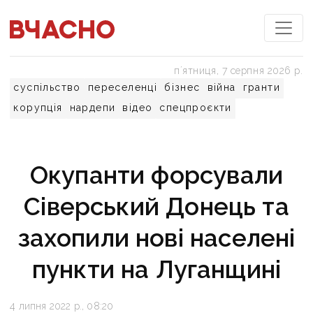
пʼятниця, 7 серпня 2026 р.
суспільство
переселенці
бізнес
війна
гранти
корупція
нардепи
відео
спецпроєкти
Окупанти форсували
Сіверський Донець та
захопили нові населені
пункти на Луганщині
4 липня 2022 р., 08:20