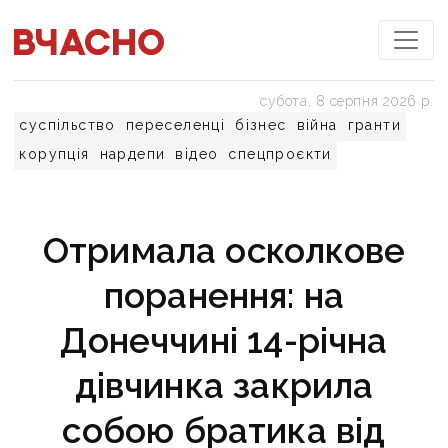
субота, 8 серпня 2026 р.
суспільство
переселенці
бізнес
війна
гранти
корупція
нардепи
відео
спецпроєкти
Отримала осколкове
поранення: на
Донеччині 14-річна
дівчинка закрила
собою братика від