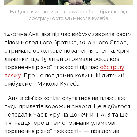
На Донеччині дівчинка закрила собою братика від
обстрілу/фото ФБ Микола Кулеба
14-річна Аня, яка під час вибуху закрила своїм
тілом молодшого братика, 10-річного Єгора,
отримала осколкове поранення стегна. Крім
дівчинки, ще 15 дітей отримали осколкові
поранення різної тяжкості під час
обстрілу
пляжу
. Про це повідомив колишній дитячий
омбудсмен Микола Кулеба.
«Аня із сім’єю хотіли скупатися на пляжі, аж
туди прилетів ворожий снаряд. Це відбулося
неподалік Часів Яру на Донеччині. Аня та ще
п’ятнадцятеро дітей отримали уламкові
поранення різної тяжкості», — повідомив