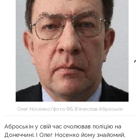
Олег Носенко/фото ФБ В'ячеслав Аброськін
Аброськін у свій час очолював поліцію на
Донеччині. І Олег Носенко йому знайомий,