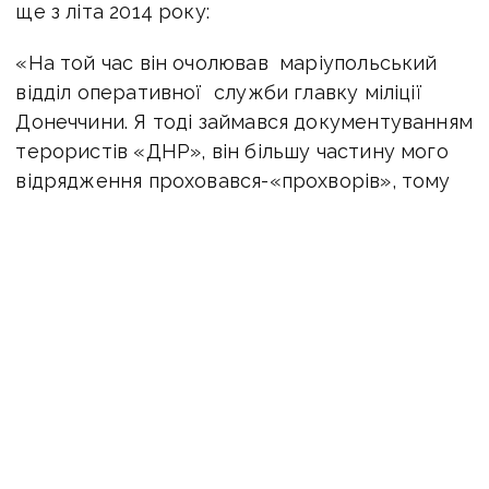
ще з літа 2014 року:
«На той час він очолював маріупольський
відділ оперативної служби главку міліції
Донеччини. Я тоді займався документуванням
терористів «ДНР», він більшу частину мого
відрядження проховався-«прохворів», тому
коли мене призначили начальником міліції
Донеччини я наполегливо попросив його
знайти інше місце служби. І він знайшов собі
за допомогою друзів інше місце — став
начальником всього оперативного
департаменту в центральному апарату МВС
України», — розповідає Аброськін.
За словами генерала Аброськіна,
Носенко тривалий час мав доступ до