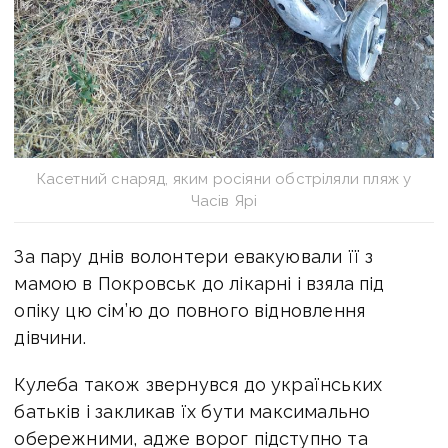
Касетний снаряд, яким росіяни обстріляли пляж у
Часів Ярі
За пару днів волонтери евакуювали її з
мамою в Покровськ до лікарні і взяла під
опіку цю сім’ю до повного відновлення
дівчини.
Кулеба також звернувся до українських
батьків і закликав їх бути максимально
обережними, адже ворог підступно та