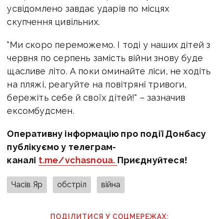
усвідомлено завдає ударів по місцях
скупчення цивільних.
"Ми скоро переможемо. І тоді у наших дітей з
червня по серпень замість війни знову буде
щасливе літо. А поки оминайте ліси, не ходіть
на пляжі, реагуйте на повітряні тривоги,
бережіть себе й своїх дітей!" – зазначив
ексомбудсмен.
Оперативну інформацію про події Донбасу
публікуємо у телеграм-
каналі
t.me/vchasnoua.
Приєднуйтеся!
Часів Яр
обстріл
війна
ПОДІЛИТИСЯ У СОЦМЕРЕЖАХ: