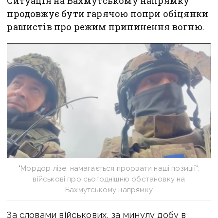
Ситуація на Бахмутському напрямку
продовжує бути гарячою попри обіцянки
рашистів про режим припинення вогню.
"Мордор лізе, намагається прорвати наші позиції":
військові про сьогоднішню обстановку на
Бахмутському напрямку
За словами військових, за минулу добу в