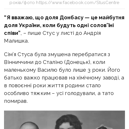
років/фото https://www.facebook.com/StusCentre
“Я вважаю, що доля Донбасу — це майбутня
доля України, коли будуть одні солов'їні
співи”
, – пише Стус у листі до Андрія
Малишка.
Сім’я Стуса була змушена перебратися з
Вінниччини до Сталіно (Донецьк), коли
маленькому Василю було лише 3 роки. Його
батько важко працював на хімічному заводі, а
в повоєнні роки життя родини стало
особливо тяжким – усі голодували, а тато
помирав.