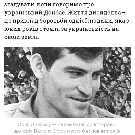
згадувати, коли говоримо про
український Донбас. Життя дисидента –
це приклад боротьби однієї людини, яка з
юних років стояла за українськість на
своїй землі.
"Доля Донбасу — це майбутня доля України":
цьогоріч Василю Стусу могло б виповнитися 85