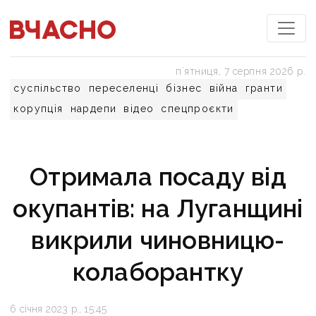
пʼятниця, 7 серпня 2026 р.
суспільство
переселенці
бізнес
війна
гранти
корупція
нардепи
відео
спецпроєкти
Отримала посаду від
окупантів: на Луганщині
викрили чиновницю-
колаборантку
6 січня 2023 р., 15:45