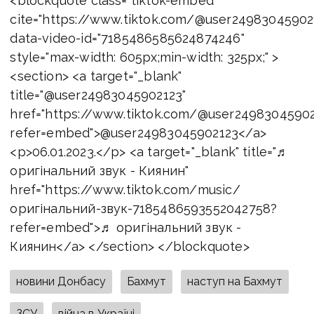
<blockquote class="tiktok-embed"
cite="https://www.tiktok.com/@user2498304590
data-video-id="7185486585624874246"
style="max-width: 605px;min-width: 325px;" >
<section> <a target="_blank"
title="@user24983045902123"
href="https://www.tiktok.com/@user2498304590
refer=embed">@user24983045902123</a>
<p>06.01.2023.</p> <a target="_blank" title="♬
оригінальний звук - Киянин"
href="https://www.tiktok.com/music/
оригінальний-звук-7185486593552042758?
refer=embed">♬ оригінальний звук -
Киянин</a> </section> </blockquote>
новини Донбасу
Бахмут
наступ на Бахмут
ЗСУ
війна в Україні