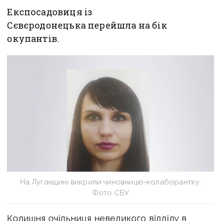
Експосадовиця із
Сєвєродонецька перейшла на бік
окупантів.
На Луганщині викрили чиновницю-колаборантку.
Фото СБУ
Колишня очільниця невеликого відділу в