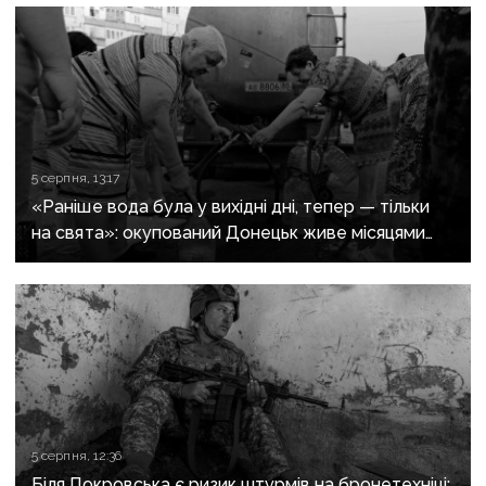
5 серпня, 13:17
«Раніше вода була у вихідні дні, тепер — тільки
на свята»: окупований Донецьк живе місяцями
без води
5 серпня, 12:36
Біля Покровська є ризик штурмів на бронетехніці: