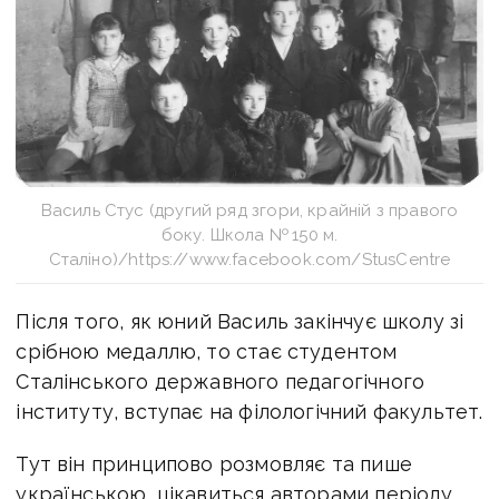
Василь Стус (другий ряд згори, крайній з правого
боку. Школа № 150 м.
Сталіно)/https://www.facebook.com/StusCentre
Після того, як юний Василь закінчує школу зі
срібною медаллю, то стає студентом
Сталінського державного педагогічного
інституту, вступає на філологічний факультет.
Тут він принципово розмовляє та пише
українською, цікавиться авторами періоду