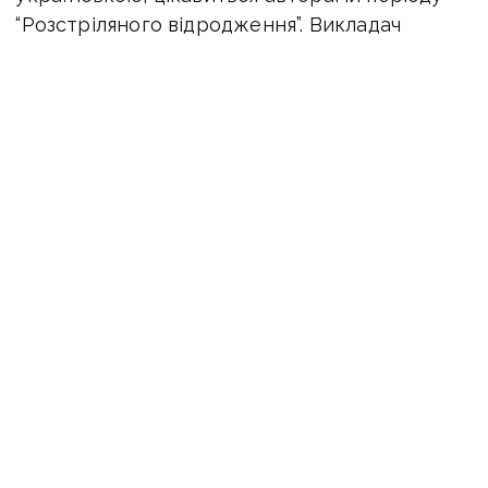
“Розстріляного відродження”. Викладач
Тимофій Духовний навіть надає Стусу доступ
до своєї бібліотеки із забороненими на той
час творами М. Хвильового, В. Підмогильного,
П. Куліша.
Василь Стус/https://www.facebook.com/StusCentre