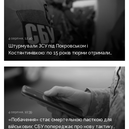
4 серпня, 12:40
Штурмували ЗСУ під Покровськом і
Костянтинівкою: по 15 років тюрми отримали
десятеро бойовиків, які воювали на боці рф
4 серпня, 10:39
«Побачення» стає смертельною пасткою для
військових: СБУ попереджає про нову тактику