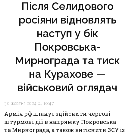
Після Селидового
росіяни відновлять
наступ у бік
Покровська-
Мирнограда та тиск
на Курахове —
військовий оглядач
30 жовтня 2024 р., 10:47
Армія рф планує здійснити чергові
штурмові дії в напрямку Покровська
та Мирнограда, а також витіснити ЗСУ із