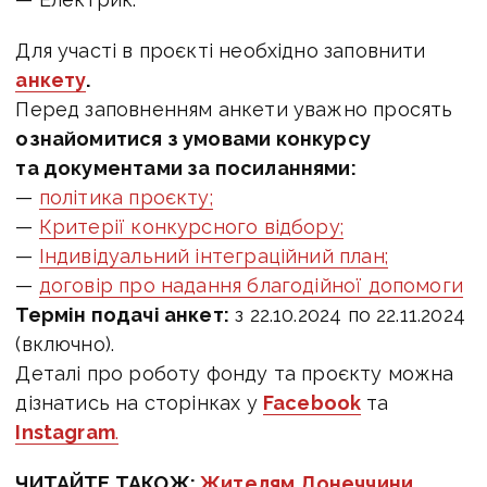
Для участі в проєкті необхідно заповнити
анкету
.
Перед заповненням анкети уважно просять
ознайомитися з умовами конкурсу
та документами за посиланнями:
—
політика проєкту;
—
Критерії конкурсного відбору;
—
Індивідуальний інтеграційний план;
—
договір про надання благодійної допомоги
Термін подачі анкет:
з 22.10.2024
по 22.11.2024
(включно).
Деталі про роботу фонду та проєкту можна
дізнатись на сторінках у
Facebook
та
Instagram
.
ЧИТАЙТЕ ТАКОЖ:
Жителям Донеччини