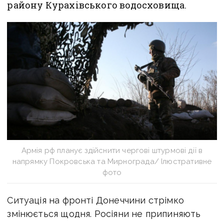
району Курахівського водосховища.
Армія рф планує здійснити чергові штурмові дії в
напрямку Покровська та Мирнограда/ Ілюстративне
фото
Ситуація на фронті Донеччини стрімко
змінюється щодня. Росіяни не припиняють