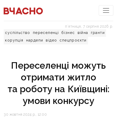
пʼятниця, 7 серпня 2026 р.
суспільство
переселенці
бізнес
війна
гранти
корупція
нардепи
відео
спецпроєкти
Переселенці можуть
отримати житло
та роботу на Київщині:
умови конкурсу
30 жовтня 2024 р., 12:00