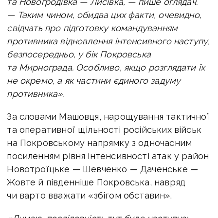
та Новогродівка — Лисівка, — пише оглядач.
—
Таким чином, обидва цих факти, очевидно,
свідчать про підготовку командуванням
противника відновлення інтенсивного наступу,
безпосередньо, у бік Покровська
та Мирнограда.
Особливо, якщо розглядати їх
не окремо, а як частини єдиного задуму
противника».
За словами Машовця, нарощування тактичної
та оперативної щільності російських військ
на Покровському напрямку з одночасним
посиленням рівня інтенсивності атак у район
Новотроїцьке — Шевченко — Даченське —
Жовте й південніше Покровська, навряд
чи варто вважати «збігом обставин».