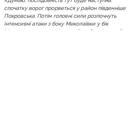
«Думаю, послідовність тут буде наступна:
спочатку ворог прорветься
у район південніше
Покровська.
Потім головні сили розпочнуть
інтенсивні атаки з боку Миколаївки у бік
Мирнограда, як варіант — з боку Гродівки у бік
Новоекономічного, а також спробують
прорватися вздовж залізниці прямо
на Покровськ, з боку Новогродівки, — аналізує
Машовець. —
Спроба зробити це одночасно,
навряд чи буде мати місце, адже в такому разі
противнику доведеться додатково виділяти
сили й засоби зі свого складу для підсилення,
а також блокування чи захоплення району
села Лисівка та Сухий Яр. Це, очевидно,
послабить противника на «напрямку
головного удару».