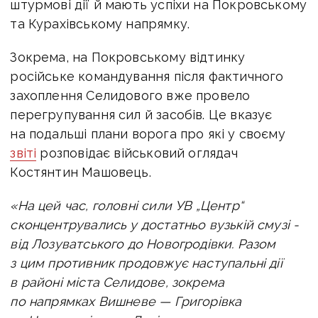
штурмові дії й мають успіхи на Покровському
та Курахівському напрямку.
Зокрема, на Покровському відтинку
російське командування після фактичного
захоплення Селидового вже провело
перегрупування сил й засобів. Це вказує
на подальші плани ворога про які у своєму
звіті
розповідає військовий оглядач
Костянтин Машовець.
«На цей час, головні сили УВ „Центр“
сконцентрувались у достатньо вузькій смузі -
від Лозуватського до Новогродівки. Р
азом
з цим противник продовжує наступальні дії
в районі міста Селидове, зокрема
по напрямках Вишневе — Григорівка