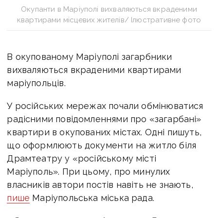
Окупанти в Маріуполі вихваляються вкраденими
квартирами місцевих жителів/ Ілюстративне фото
В окупованому Маріуполі загарбники
вихваляються вкраденими квартирами
маріупольців.
У російських мережах почали обмінюватися
радісними повідомленнями про «загарбані»
квартири в окупованих містах. Одні пишуть,
що оформлюють документи на житло біля
Драмтеатру у «російському місті
Маріуполь». При цьому, про минулих
власників автори постів навіть не знають,
пише
Маріупольська міська рада.