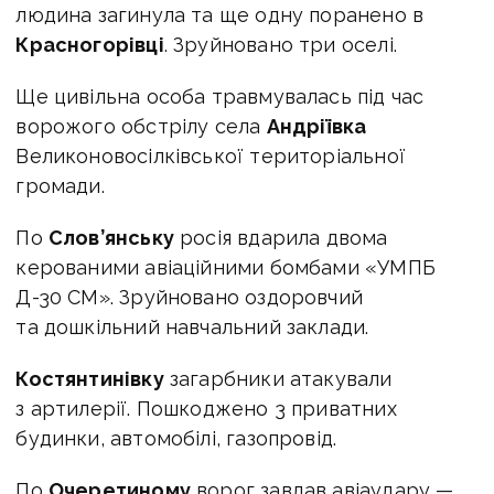
людина загинула та ще одну поранено в
Красногорівці
. Зруйновано три оселі.
Ще цивільна особа травмувалась під час
ворожого обстрілу села
Андріївка
Великоновосілківської територіальної
громади.
По
Слов’янську
росія вдарила двома
керованими авіаційними бомбами «УМПБ
Д-30 СМ». Зруйновано оздоровчий
та дошкільний навчальний заклади.
Костянтинівку
загарбники атакували
з артилерії. Пошкоджено 3 приватних
будинки, автомобілі, газопровід.
По
Очеретиному
ворог завдав авіаудару —