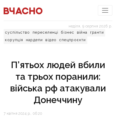
неділя, 9 серпня 2026 р.
суспільство
переселенці
бізнес
війна
гранти
корупція
нардепи
відео
спецпроєкти
П’ятьох людей вбили
та трьох поранили:
війська рф атакували
Донеччину
7 квітня 2024 р., 06:20