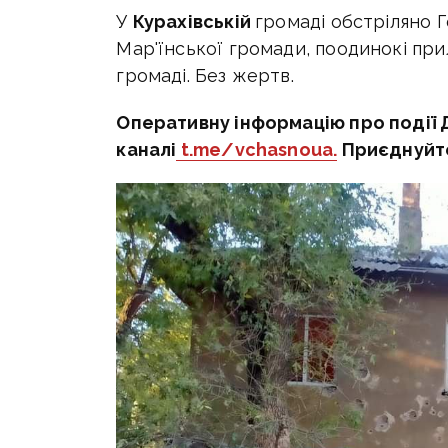
У
Курахівській
громаді обстріляно Г
Мар'їнської громади, поодинокі прил
громаді. Без жертв.
Оперативну інформацію про події 
каналі
t.me/vchasnoua.
Приєднуйт