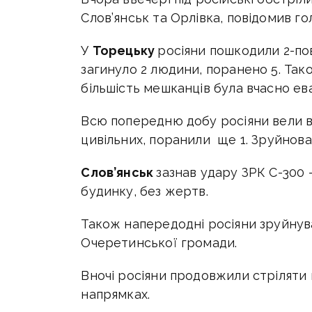
Слов’янськ та Орлівка, повідомив 
У
Торецьку
росіяни пошкодили 2-пов
загинуло 2 людини, поранено 5. Так
більшість мешканців була вчасно ев
Всю попередню добу росіяни вели 
цивільних, поранили ще 1. Зруйнова
Слов’янськ
зазнав удару ЗРК С-300 
будинку, без жертв.
Також напередодні росіяни зруйну
Очеретинської громади.
Вночі росіяни продовжили стріляти
напрямках.