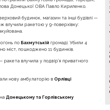
голова Донецької ОВА Павло Кириленко.
ерховий будинок, магазин та інші будівлі —
ож влучили ракетою у 9-поверхівку:
акуйована.
вогонь по
Бахмутській
громаді. Убили 4
но міст, пошкоджено 11 будинків.
— ракета влучила у подвір’я приватного
вали нову амбулаторію в
Орлівці
 на
Донецькому та Горлівському