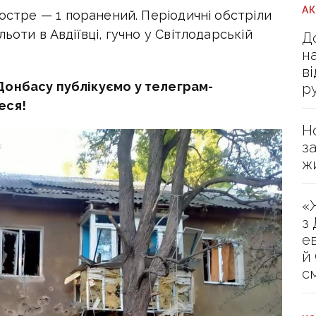
А
остре — 1 поранений. Періодичні обстріли
ьоти в Авдіївці, гучно у Світлодарській
Д
н
в
Донбасу публікуємо у телеграм-
р
еся!
Н
з
ж
«
з
е
й
с