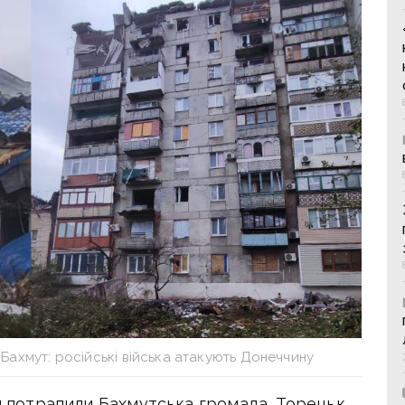
 Бахмут: російські війська атакують Донеччину
ли потрапили Бахмутська громада, Торецьк,