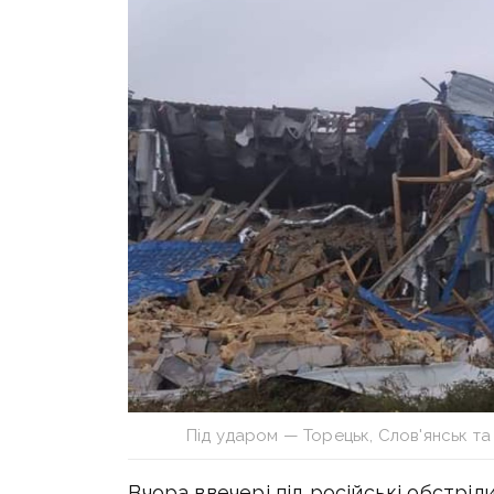
Під ударом — Торецьк, Слов'янськ та
Вчора ввечері під російські обстрі