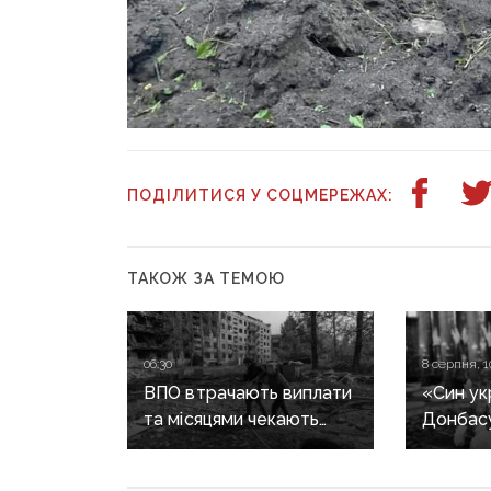
ПОДІЛИТИСЯ У СОЦМЕРЕЖАХ:
ТАКОЖ ЗА ТЕМОЮ
06:30
8 серпня, 1
ВПО втрачають виплати
«Син ук
та місяцями чекають
Донбасу
на компенсації
прощают
за зруйноване житло:
Олексі