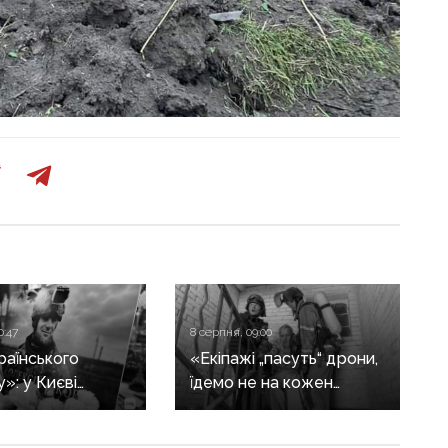
0:47
8 серпня, 09:00
раїнського
«Екіпажі „пасуть“ дрони,
»: у Києві
їдемо не на кожен
ься із загиблим
виклик»: куди ДСНС
єм Юковим —
не виїжджає на