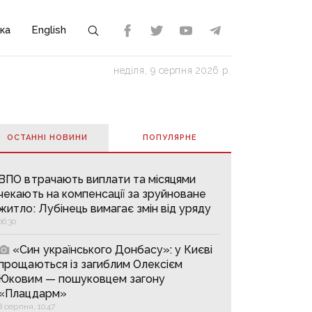
ка
English
неділя, 9 серпня 2026 р.
ОСТАННІ НОВИНИ
ПОПУЛЯРНE
ВПО втрачають виплати та місяцями
чекають на компенсації за зруйноване
житло: Лубінець вимагає змін від уряду
06:30
«Син українського Донбасу»: у Києві
прощаються із загиблим Олексієм
Юковим — пошуковцем загону
«Плацдарм»
8 серпня, 10:47