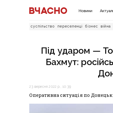
Новини
Актуал
суспільство
переселенці
бізнес
війна
Під ударом — То
Бахмут: російсь
До
23 вересня 2022 р., 10:39
Оперативна ситуація по Донецькі