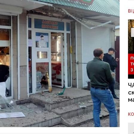
В
Ч
с
м
К