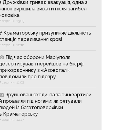
з Дружківки триває евакуація, одна з
жінок вирішила виїхати після загибелі
чоловіка
7 серпня, 13:05
У Краматорську призупиняє діяльність
станція переливання крові
7 серпня, 12:16
Під час оборони Маріуполя
дезертирував і перейшов на бік рф:
прикордоннику з «Азовсталі»
повідомили про підозру
7 серпня, 11:03
Зруйновані сходи, палаючі квартири
й провалля під ногами: як рятували
людей із багатоповерхівки
в Краматорську
7 серпня, 10:17