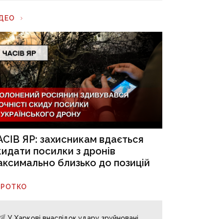
ІДЕО
АСІВ ЯР: захисникам вдається
кидати посилки з дронів
аксимально близько до позицій
ОРОТКО
У Харкові внаслідок удару зруйновані