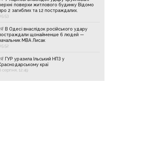
верхні поверхи житлового будинку Відомо
про 2 загиблих та 12 постраждалих.
05:53
В Одесі внаслідок російського удару
постраждали щонайменше 6 людей —
начальник МВА Лисак
05:52
ГУР уразила Ільський НПЗ у
Краснодарському краї
8 серпня, 12:49