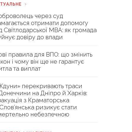
КТУАЛЬНЕ
оброволець через суд
амагається отримати допомогу
ід Світлодарської МВА: як громада
уйнує довіру до влади
ові правила для ВПО: що змінить
акон і чому він ще не гарантує
итла та виплат
Ждуни» перекривають траси
 Донеччини на Дніпро й Харків:
вакуація з Краматорська
 Слов’янська ризикує стати
мертельно небезпечною