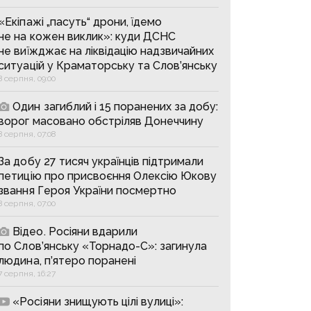
«Екіпажі „пасуть“ дрони, їдемо
не на кожен виклик»: куди ДСНС
не виїжджає на ліквідацію надзвичайних
ситуацій у Краматорську та Слов’янську
8 серпня, 09:00
Один загиблий і 15 поранених за добу:
ворог масовано обстріляв Донеччину
8 серпня, 07:08
За добу 27 тисяч українців підтримали
петицію про присвоєння Олексію Юкову
звання Героя України посмертно
8 серпня, 07:00
Відео. Росіяни вдарили
по Слов’янську «Торнадо-С»: загинула
людина, п’ятеро поранені
7 серпня, 16:27
«Росіяни знищують цілі вулиці»: