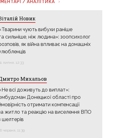
МЕНТАРІ / АНАЛІТИКА
Віталій Новик
«Тварини чують вибухи раніше
та сильніше, ніж людина»: зоопсихолог
розповів, як війна впливає на домашніх
улюбленців
31 липня, 12:33
Дмитро Михальов
«Не всі доживуть до виплат»:
омбудсман Донецької області про
ймовірність отримати компенсації
за житло та реакцію на виселення ВПО
з шелтерів
16 червня, 11:39