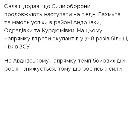
Євлаш додав, що Сили оборони
продовжують наступати на півдні Бахмута
та мають успіхи в районі Андріївки,
Одрадівки та Курдюмівки. На цьому
напрямку втрати окупантів у 7−8 разів більші,
ніж в ЗСУ.
На Авдіївському напрямку темп бойових дій
росіян знижується, тому що російські сили
перегруповуються, повідомив речник
українського Таврійського угруповання
військ полковник Олександр Штупун. Але
російські війська продовжують атакувати
в районі Авдіївки переважно невеликими
групами піхоти.
У щоденному звіті DeepState йдеться,