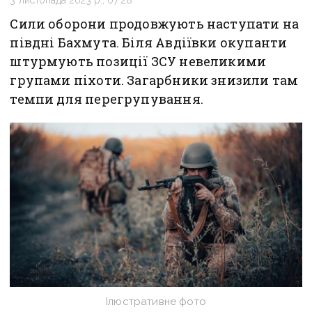
3 листопада 2023 р., 07:28
Сили оборони продовжують наступати на
півдні Бахмута. Біля Авдіївки окупанти
штурмують позиції ЗСУ невеликими
групами піхоти. Загарбники знизили там
темпи для перегрупування.
Ілюстративне фото