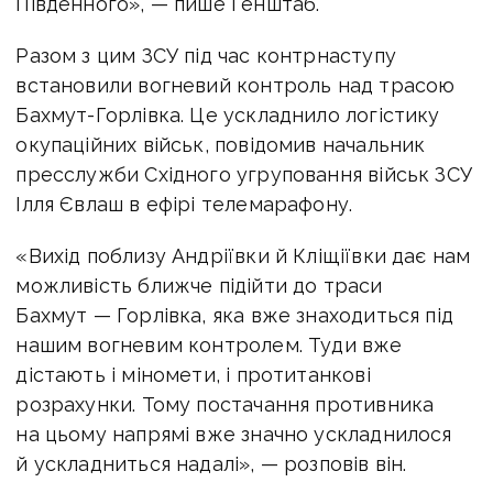
Південного», — пише Генштаб.
Разом з цим ЗСУ під час контрнаступу
встановили вогневий контроль над трасою
Бахмут-Горлівка. Це ускладнило логістику
окупаційних військ, повідомив начальник
пресслужби Східного угруповання військ ЗСУ
Ілля Євлаш в ефірі телемарафону.
«Вихід поблизу Андріївки й Кліщіївки дає нам
можливість ближче підійти до траси
Бахмут — Горлівка, яка вже знаходиться під
нашим вогневим контролем. Туди вже
дістають і міномети, і протитанкові
розрахунки. Тому постачання противника
на цьому напрямі вже значно ускладнилося
й ускладниться надалі», — розповів він.