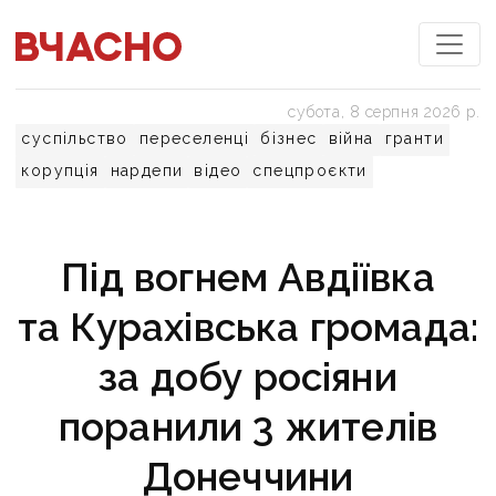
субота, 8 серпня 2026 р.
суспільство
переселенці
бізнес
війна
гранти
корупція
нардепи
відео
спецпроєкти
Під вогнем Авдіївка
та Курахівська громада:
за добу росіяни
поранили 3 жителів
Донеччини