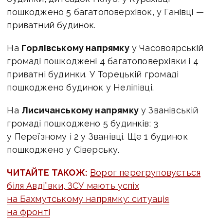
пошкоджено 5 багатоповерхівок, у Ганівці —
приватний будинок.
На
Горлівському напрямку
у Часовоярській
громаді пошкоджені 4 багатоповерхівки і 4
приватні будинки. У Торецькій громаді
пошкоджено будинок у Неліпівці.
На
Лисичанському напрямку
у Званівській
громаді пошкоджено 5 будинків: 3
у Переїзному і 2 у Званівці. Ще 1 будинок
пошкоджено у Сіверську.
ЧИТАЙТЕ ТАКОЖ:
Ворог перегруповується
біля Авдіївки, ЗСУ мають успіх
на Бахмутському напрямку: ситуація
на фронті