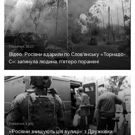
7 серпня, 16:27
Відео. Росіяни вдарили по Слов’янську «Торнадо-
С»: загинула людина, п’ятеро поранені
7 серпня, 13:05
«Росіяни знищують цілі вулиці»: з Дружківки