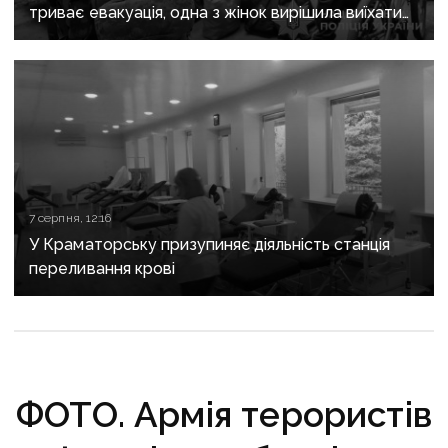
триває евакуація, одна з жінок вирішила виїхати
після загибелі чоловіка
7 серпня, 12:16
У Краматорську призупиняє діяльність станція
переливання крові
ФОТО. Армія терористів