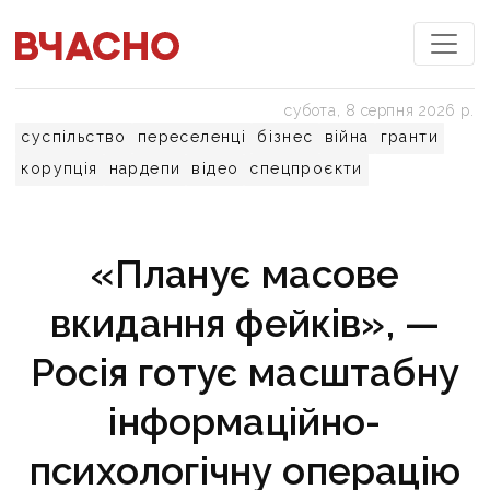
субота, 8 серпня 2026 р.
суспільство
переселенці
бізнес
війна
гранти
корупція
нардепи
відео
спецпроєкти
«Планує масове
вкидання фейків», —
Росія готує масштабну
інформаційно-
психологічну операцію