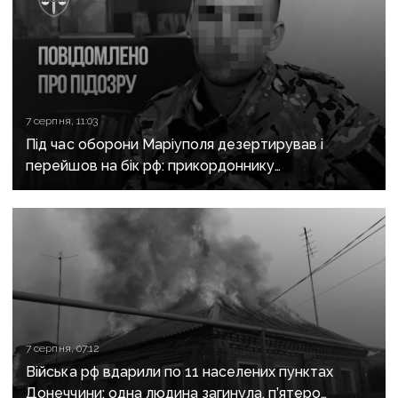
7 серпня, 11:03
Під час оборони Маріуполя дезертирував і
перейшов на бік рф: прикордоннику
з «Азовсталі» повідомили про підозру
7 серпня, 07:12
Війська рф вдарили по 11 населених пунктах
Донеччини: одна людина загинула, п’ятеро