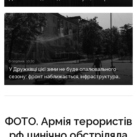
поранені
6 серпня, 10:20
У Дружківці цієї зими не буде опалювального
сезону: фронт наближається, інфраструктура
критично зруйнована
ФОТО. Армія терористів
рф цинічно обстріляла