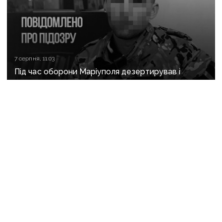
7 серпня, 11:03
Під час оборони Маріуполя дезертирував і
перейшов на бік рф: прикордоннику
з «Азовсталі» повідомили про підозру
7 серпня, 07:12
Війська рф вдарили по 11 населених пунктах
Донеччини: одна людина загинула, п’ятеро