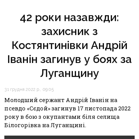
42 роки назавжди:
захисник з
Костянтинівки Андрій
Іванін загинув у боях за
Луганщину
31 грудня 2022 р., 09:05
Молодший сержант Андрій Іванін на
псевдо «Сєдой» загинув 17 листопада 2022
року в бою з окупантами біля селища
Білогорівка на Луганщині.