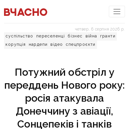
четвер, 6 серпня 2026 р.
суспільство
переселенці
бізнес
війна
гранти
корупція
нардепи
відео
спецпроєкти
Потужний обстріл у
переддень Нового року:
росія атакувала
Донеччину з авіації,
Сонцепеків і танків