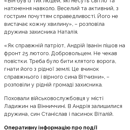
«Він був із тих людей, які несуть світло та
натхнення навколо. Веселий та активний, з
гострим почуттям справедливості. Його не
вистачає кожну хвилину», – розповіла
дружина захисника Наталія.
«Як справжній патріот, Андрій Іванін пішов на
фронт 25 лютого. Добровольцем. Не чекав
повістки. Треба було бити клятого ворога,
гнати його з рідної землі. Це вчинок
справжнього і вірного сина Вітчизни», –
розповіли у рідній громаді захисника.
Поховали військовослужбовця у місті
Ладижин на Вінниччині. В Андрія залишилися
дружина, син Станіслав і пасинок Віталій.
Оперативну інформацію про події