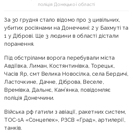
поліція Донецької області
За 30 грудня стало відомо про 3 цивільних,
убитих росіянами на Донеччині: 2 у Бахмуті та
1 у Діброві. Ще 3 людини в області дістали
поранення.
Під обстрілами ворога перебували міста
Авдіївка, Лиман, Костянтинівка, Торецьк,
Часів Яр, смт Велика Новосілка, села Бердичі,
Ласточкине, Дачне, Діброва, Веселе,
Времівка, Дальнє, Кам’янка, повідомляє
поліція Донеччини.
Війська рф гатили з авіації, ракетних систем,
ТОС-1А «Сонцепек», РЗСВ «Град», артилерії,
танків.