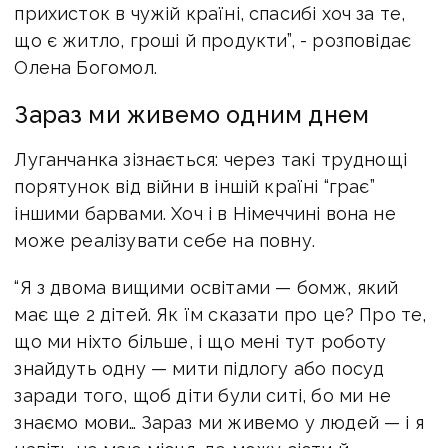
прихисток в чужій країні, спасибі хоч за те,
що є житло, гроші й продукти”, - розповідає
Олена Богомол.
Зараз ми живемо одним днем
Луганчанка зізнається: через такі труднощі
порятунок від війни в іншій країні “грає”
іншими барвами. Хоч і в Німеччині вона не
може реалізувати себе на повну.
“Я з двома вищими освітами — бомж, який
має ще 2 дітей. Як їм сказати про це? Про те,
що ми ніхто більше, і що мені тут роботу
знайдуть одну — мити підлогу або посуд
заради того, щоб діти були ситі, бо ми не
знаємо мови… Зараз ми живемо у людей — і я