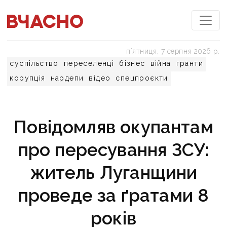
пʼятниця, 7 серпня 2026 р.
суспільство
переселенці
бізнес
війна
гранти
корупція
нардепи
відео
спецпроєкти
Повідомляв окупантам
про пересування ЗСУ:
житель Луганщини
проведе за ґратами 8
років