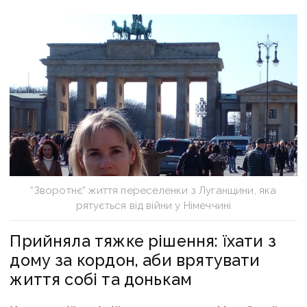
“Зворотнє” життя переселенки з Луганщини, яка
рятується від війни у Німеччині
Прийняла тяжке рішення: їхати з
дому за кордон, аби врятувати
життя собі та донькам