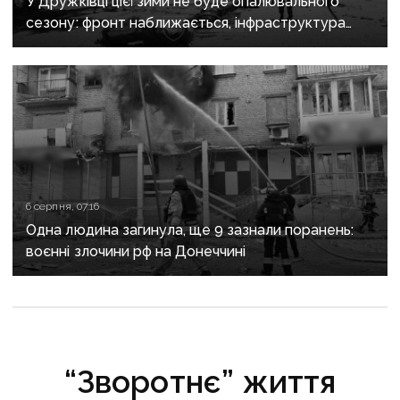
У Дружківці цієї зими не буде опалювального
сезону: фронт наближається, інфраструктура
критично зруйнована
6 серпня, 07:16
Одна людина загинула, ще 9 зазнали поранень:
воєнні злочини рф на Донеччині
“Зворотнє” життя