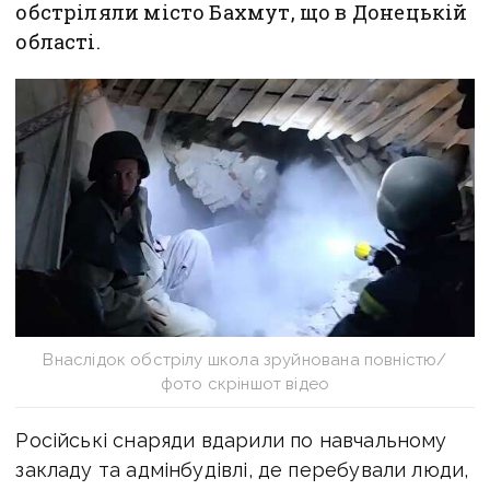
обстріляли місто Бахмут, що в Донецькій
області.
Внаслідок обстрілу школа зруйнована повністю/
фото скріншот відео
Російські снаряди вдарили по навчальному
закладу та адмінбудівлі, де перебували люди,