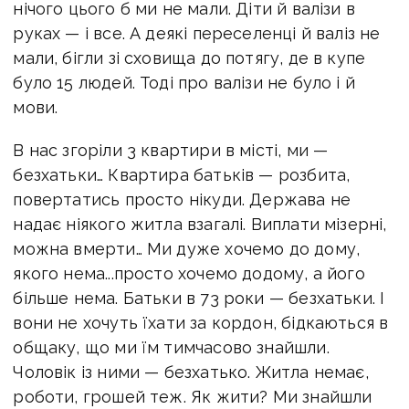
нічого цього б ми не мали. Діти й валізи в
руках — і все. А деякі переселенці й валіз не
мали, бігли зі сховища до потягу, де в купе
було 15 людей. Тоді про валізи не було і й
мови.
В нас згоріли 3 квартири в місті, ми —
безхатьки… Квартира батьків — розбита,
повертатись просто нікуди. Держава не
надає ніякого житла взагалі. Виплати мізерні,
можна вмерти… Ми дуже хочемо до дому,
якого нема...просто хочемо додому, а його
більше нема. Батьки в 73 роки — безхатьки. І
вони не хочуть їхати за кордон, бідкаються в
общаку, що ми їм тимчасово знайшли.
Чоловік із ними — безхатько. Житла немає,
роботи, грошей теж. Як жити? Ми знайшли