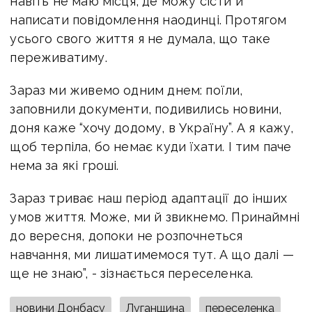
навіть не маю місця, де можу сісти й
написати повідомлення наодинці. Протягом
усього свого життя я не думала, що таке
переживатиму.
Зараз ми живемо одним днем: поїли,
заповнили документи, подивились новини,
доня каже “хочу додому, в Україну”. А я кажу,
щоб терпіла, бо немає куди їхати. І тим паче
нема за які гроші.
Зараз триває наш період адаптації до інших
умов життя. Може, ми й звикнемо. Принаймні
до вересня, допоки не розпочнеться
навчання, ми лишатимемося тут. А що далі —
ще не знаю”, - зізнається переселенка.
новини Донбасу
Луганщина
переселенка