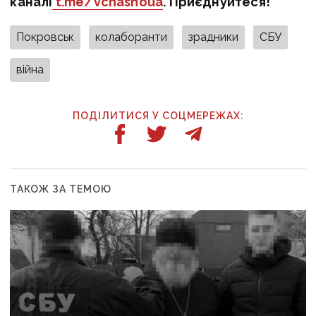
каналі
t.me/vchasnoua
. Приєднуйтеся!
Покровськ
колаборанти
зрадники
СБУ
війна
ПОДІЛИТИСЯ У СОЦМЕРЕЖАХ:
ТАКОЖ ЗА ТЕМОЮ