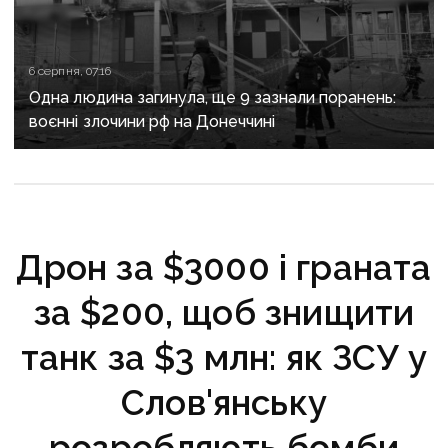
6 серпня, 07:16
Одна людина загинула, ще 9 зазнали поранень:
воєнні злочини рф на Донеччині
Дрон за $3000 і граната
за $200, щоб знищити
танк за $3 млн: як ЗСУ у
Слов'янську
розробляють бомби