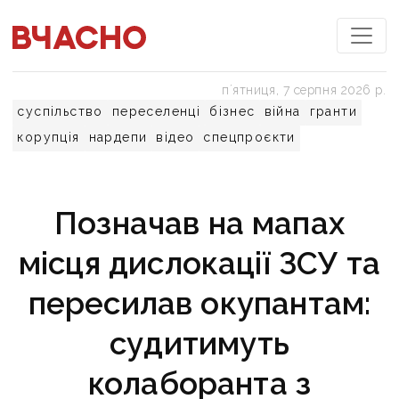
пʼятниця, 7 серпня 2026 р.
суспільство
переселенці
бізнес
війна
гранти
корупція
нардепи
відео
спецпроєкти
Позначав на мапах
місця дислокації ЗСУ та
пересилав окупантам:
судитимуть
колаборанта з