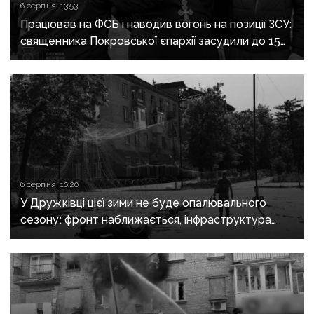
6 серпня, 13:53
Працював на ФСБ і наводив вогонь на позиції ЗСУ:
священника Покровської єпархії засудили до 15
років
6 серпня, 10:20
У Дружківці цієї зими не буде опалювального
сезону: фронт наближається, інфраструктура
критично зруйнована