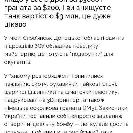
граната за $200, і ви знищуєте
танк вартістю $3 млн, це дуже
цікаво
У місті Слов'янськ Донецької області один із
підрозділів ЗСУ обладнав невелику
майстерню, де готують "подарунки" для
окупантів.
У їхньому розпорядженні опинилися
паяльник, скотч, рукавички, гайкові ключі,
шарикопідшипники та шматочки пластику,
надруковані на 3D-принтері, а також
німецька осколкова граната DM51. Захисники
України поставили собі непросте завдання:
створити ідеальну бомбу — легку, але досить
потужну, щоб знищити російський танк.