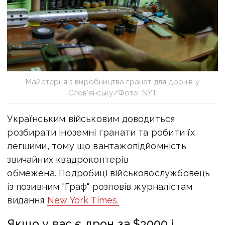
Майстерня з виробництва гранат для дронів у
Слов'янську/Фото: NYT
Українським військовим доводиться
розбирати іноземні гранати та робити їх
легшими, тому що вантажопідйомність
звичайних квадрокоптерів
обмежена. Подробиці військовослужбовець
із позивним "Граф" розповів журналістам
видання
New York Times.
Якщо у вас є дрон за $3000 і