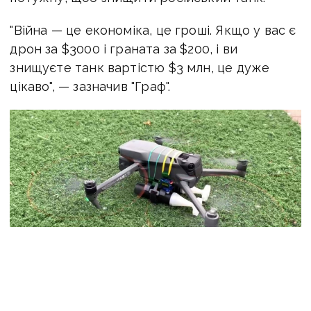
"Війна — це економіка, це гроші. Якщо у вас є
дрон за $3000 і граната за $200, і ви
знищуєте танк вартістю $3 млн, це дуже
цікаво", — зазначив "Граф".
Фото: Скриншот | Дрон DJI Mavic із гранатами
"Щодня ми вчимося, проводимо