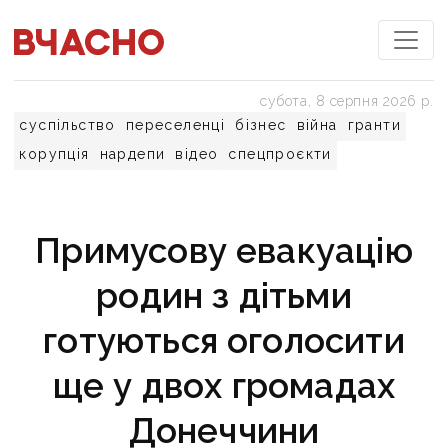
субота, 8 серпня 2026 р.
суспільство
переселенці
бізнес
війна
гранти
корупція
нардепи
відео
спецпроєкти
Примусову евакуацію
родин з дітьми
готуються оголосити
ще у двох громадах
Донеччини