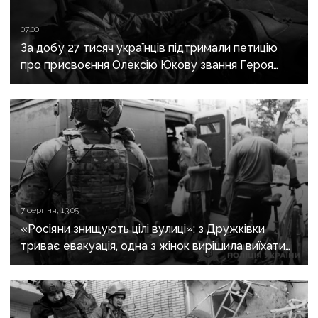
07:00
За добу 27 тисяч українців підтримали петицію
про присвоєння Олексію Юкову звання Героя
України посмертно
7 серпня, 13:05
«Росіяни знищують цілі вулиці»: з Дружківки
триває евакуація, одна з жінок вирішила виїхати
після загибелі чоловіка