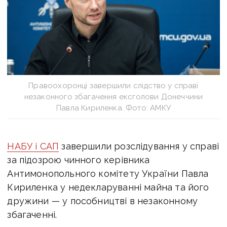
Правоохоронці завершили слідство у справі
незаконного збагачення ексголови Донеччини
Павла Кириленка. Фото: АМКУ
НАБУ і САП
завершили розслідування у справі
за підозрою чинного керівника
Антимонопольного комітету України Павла
Кириленка у недекларуванні майна та його
дружини — у пособництві в незаконному
збагаченні.