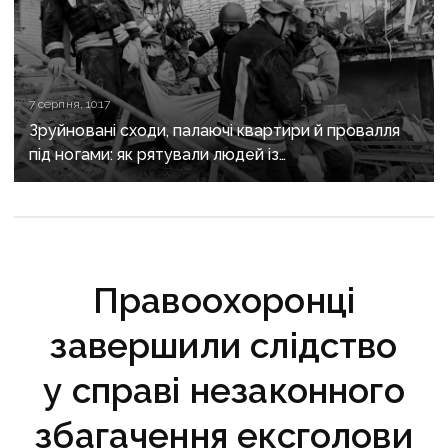
7 серпня, 10:17
Зруйновані сходи, палаючі квартири й провалля
під ногами: як рятували людей із
багатоповерхівки в Краматорську
Правоохоронці
завершили слідство
у справі незаконного
збагачення ексголови