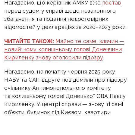
Нагадаємо, що керівник АМКУ вже
постав
перед судом у справі щодо незаконного
збагачення та подання недостовірних
відомостей у деклараціях за 2020−2023 роки.
ЧИТАЙТЕ ТАКОЖ:
Майно те саме, злочин —
новий: чому колишньому голові Донеччини
Кириленку знову оголосили підозру
Нагадаємо, на початку червня 2025 року
НАБУ та САП вдруге повідомили про підозру
очільнику Антимонопольного комітету
та колишньому голові Донецької ОВА Павлу
Кириленку. У центрі справи — знову ті самі
об'єкти: будинок під Києвом, квартири
в Ужгороді та столиці, люксові авто
й паркомісця, оформлені на родичів дружини.