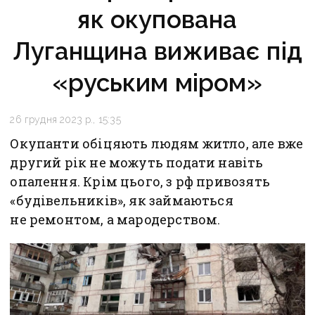
як окупована
Луганщина виживає під
«руським міром»
26 грудня 2023 р., 15:35
Окупанти обіцяють людям житло, але вже
другий рік не можуть подати навіть
опалення. Крім цього, з рф привозять
«будівельників», як займаються
не ремонтом, а мародерством.