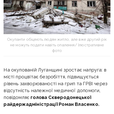
Окупанти обіцяють людям житло, але вже другий рік
не можуть подати навіть опалення/ Ілюстративне
фото
На окупованій Луганщині зростає напруга: в
місті процвітає безробіття, підвищується
рівень захворюваності на грип та ГРВІ через
відсутність належної медичної допомоги,
повідомляє
голова Сєверодонецької
райдержадміністрації Роман Власенко.