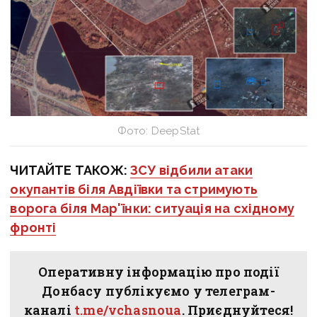
Фото: DeepStat
ЧИТАЙТЕ ТАКОЖ:
ЗСУ відбили атаки
окупантів біля Авдіївки та стримують
ворога біля Мар'їнки: ситуація на східному
фронті
Оперативну інформацію про події
Донбасу публікуємо у телеграм-
каналі
t.me/vchasnoua
. Приєднуйтеся!