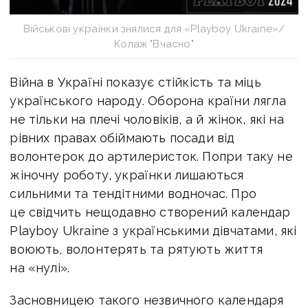
Військові українки знялися для «Playboy Ukraine»/
Колаж "Вчасно"
Війна в Україні показує стійкість та міць
українського народу. Оборона країни лягла
не тільки на плечі чоловіків, а й жінок, які на
рівних правах обіймають посади від
волонтерок до артилеристок
. Попри таку не
жіночну роботу, українки лишаються
сильними та тендітними водночас. Про
це свідчить нещодавно створений календар
Playboy Ukraine
з українськими дівчатами, які
воюють, волонтерять та рятують життя
на «нулі».
Засновницею такого незвичного календаря