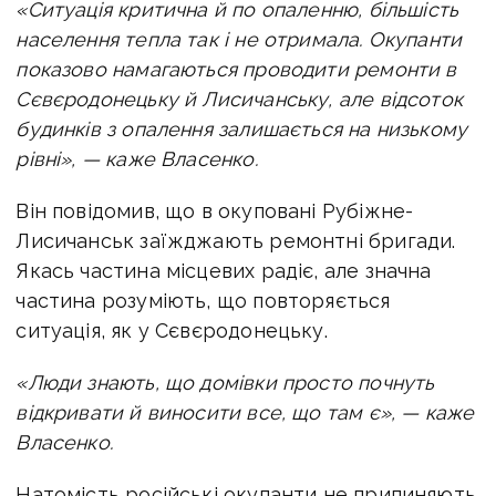
«Ситуація критична й по опаленню, більшість
населення тепла так і не отримала. Окупанти
показово намагаються проводити ремонти в
Сєвєродонецьку й Лисичанську, але відсоток
будинків з опалення залишається на низькому
рівні», — каже Власенко.
Він повідомив, що в окуповані Рубіжне-
Лисичанськ заїжджають ремонтні бригади.
Якась частина місцевих радіє, але значна
частина розуміють, що повторяється
ситуація, як у Сєвєродонецьку.
«Люди знають, що домівки просто почнуть
відкривати й виносити все, що там є», — каже
Власенко.
Натомість російські окупанти не припиняють