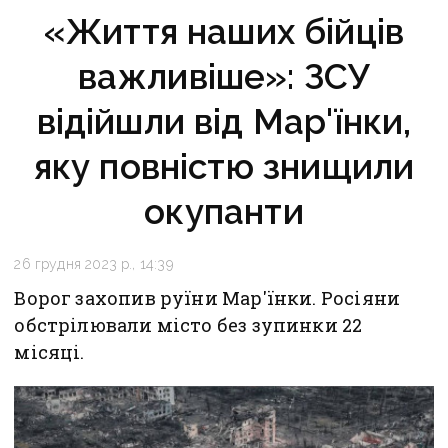
«Життя наших бійців
важливіше»: ЗСУ
відійшли від Мар'їнки,
яку повністю знищили
окупанти
26 грудня 2023 р., 14:39
Ворог захопив руїни Мар'їнки. Росіяни
обстрілювали місто без зупинки 22
місяці.