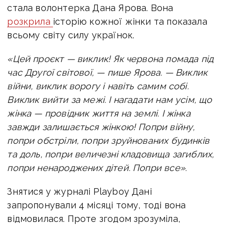
стала волонтерка Дана Ярова. Вона
розкрила
історію кожної жінки та показала
всьому світу силу українок.
«Цей проєкт — виклик! Як червона помада під
час Другої світової, — пише Ярова. — Виклик
війни, виклик ворогу і навіть самим собі.
Виклик вийти за межі. І нагадати нам усім, що
жінка — провідник життя на землі. І жінка
завжди залишається жінкою! Попри війну,
попри обстріли, попри зруйнованих будинків
та доль, попри величезні кладовища загиблих,
попри ненароджених дітей. Попри все».
Знятися у журналі
Playboy
Дані
запропонували 4 місяці тому, тоді вона
відмовилася. Проте згодом зрозуміла,