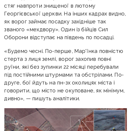
стяг навпроти знищеної в лютому
Георгієвської церкви. На інших кадрах видно,
як ворог займає посадку західніше так
званого «мехдвору». Один із бійців Сил
Оборони відступає на південь по посадці.
«Будемо чесні. По-перше, Мар'їнка повністю
стерта з лиця землі, ворог захопив повні
руїни, які без зупинки 22 місяці перебували
під постійними штурмами та обстрілами. По-
друге, бої йдуть на пн-зх околицях міста і
говорити, що місто не окуповане, як мінімум,
дивно», — пишуть аналітики.