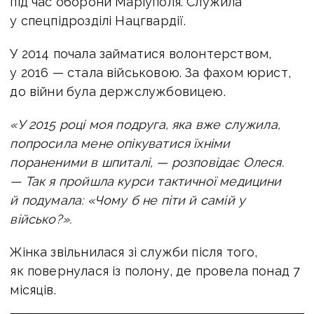
під час оборони Маріуполя. Служила
у спецпідрозділі Нацгвардії.
У 2014 почала займатися волонтерством,
у 2016 — стала військовою. За фахом юрист,
до війни була держслужбовицею.
«У 2015 році моя подруга, яка вже служила,
попросила мене опікуватися їхніми
пораненими в шпиталі, — розповідає Олеся.
— Так я пройшла курси тактичної медицини
й подумала: «Чому б не піти й самій у
військо?».
Жінка звільнилася зі служби після того,
як повернулася із полону, де провела понад 7
місяців.