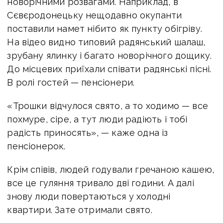
новорічними розвагами. Наприклад, в
Сєвєродонецьку нещодавно окупанти
поставили намет нібито як пункту обігріву.
На відео видно типовий радянський шалаш,
зрубану ялинку і багато новорічного дощику.
До місцевих приїхали співати радянські пісні.
В ролі гостей — пенсіонери.
«Трошки відчулося свято, а то ходимо — все
похмуре, сіре, а тут люди радіють і тобі
радість приносять», — каже одна із
пенсіонерок.
Крім співів, людей годували гречаною кашею,
все це гуляння тривало дві години. А далі
знову люди повертаються у холодні
квартири. Зате отримали свято.