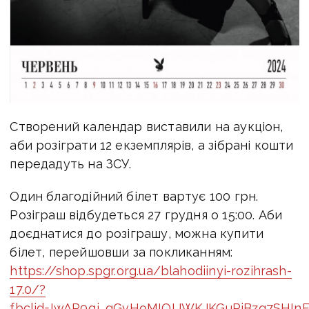
Створений календар виставили на аукціон,
аби розіграти 12 екземплярів, а зібрані кошти
передадуть на ЗСУ.
Один благодійний білет вартує 100 грн.
Розіграш відбудеться 27 грудня о 15:00. Аби
доєднатися до розіграшу, можна купити
білет, перейшовши за покликанням:
https://shop.spgr.org.ua/blahodiinyi-rozihrash-
17.0/?
fbclid=IwAR0qj_qGvHoMIOUWKJKGuRjBzq7SHIn