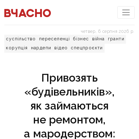
четвер, 6 серпня 2026 р.
суспільство
переселенці
бізнес
війна
гранти
корупція
нардепи
відео
спецпроєкти
Привозять
«будівельників»,
як займаються
не ремонтом,
а мародерством: