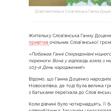
Довгожителька Слов’янська Ганна Доценк
Жительку Слов’янська Ганну Доценк
привітав
очільник Слов’янської гро
«Побажав Ганні Спиридонівні міцного
перемоги. Вона у відповідь взяла з ме
103-й День народження!»
Відомо, що Ганна Доценко народилас
Новоселівка, де тоді була велика гр
з батьками переїхала до Словʼянська
Коли дівчині було чотирнадцять, її
співробітника. Засудили і розстріля