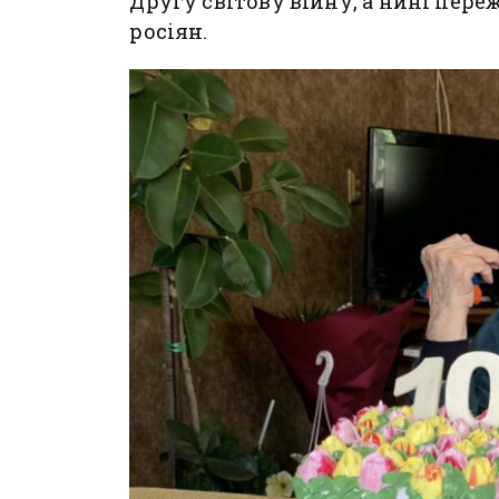
Другу світову війну, а нині пе
росіян.