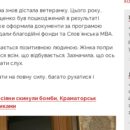
КО
на знов дістала ветеранку. Цього року,
оценко був пошкоджений в результаті
вже оформила документи за програмою
али благодійні фонди та Словʼянська МВА.
шається позитивною людиною. Жінка попри
ься всім, що відбувається. Зазначила, що ось
ати слух.
ти на повну силу, багато рухатися і
сіяни скинули бомби, Краматорськ
никами