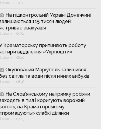
6 серпня, 10:20
На підконтрольній Україні Донеччині
залишаються 115 тисяч людей:
як триває евакуація
6 серпня, 09:54
У Краматорську припиняють роботу
чотири відділення «Укрпошти»
6 серпня, 08:46
Окупований Маріуполь залишився
без світла та води після нічних вибухів
6 серпня, 08:36
На Слов’янському напрямку росіяни
заходять в тил і коригують ворожий
вогонь, на Краматорському
«промацують» слабкі ділянки
6 серпня, 07:45