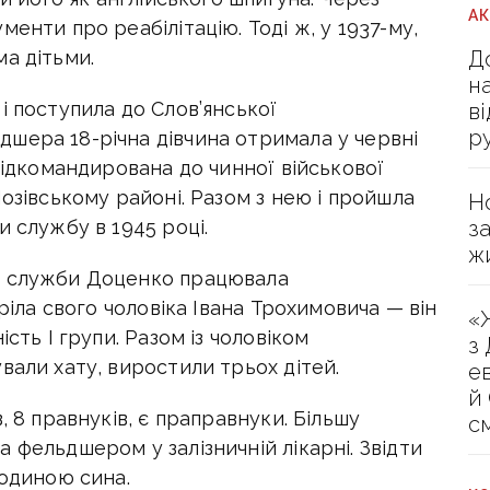
А
енти про реабілітацію. Тоді ж, у 1937-му,
Д
а дітьми.
н
і поступила до Слов’янської
в
р
шера 18-річна дівчина отримала у червні
 відкомандирована до чинної військової
озівському районі. Разом з нею і пройшла
Н
з
и службу в 1945 році.
ж
ї служби Доценко працювала
тріла свого чоловіка Івана Трохимовича — він
«
сть І групи. Разом із чоловіком
з
вали хату, виростили трьох дітей.
е
й
, 8 правнуків, є праправнуки. Більшу
с
 фельдшером у залізничній лікарні. Звідти
родиною сина.