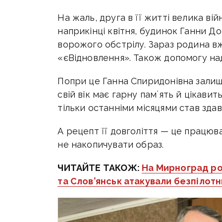
На жаль, друга в її житті велика вій
наприкінці квітня, будинок Ганни Д
ворожого обстрілу. Зараз родина 
«єВідновлення». Також допомогу над
Попри це Ганна Спиридонівна зали
свій вік має гарну памʼять й цікавит
тільки останніми місяцями став здав
А рецепт її довголіття — це працюва
не накопичувати образ.
ЧИТАЙТЕ ТАКОЖ:
На Мирноград ро
та Слов’янськ атакували безпілот