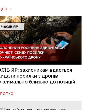
ІДЕО
АСІВ ЯР: захисникам вдається
кидати посилки з дронів
аксимально близько до позицій
ОРОТКО
Генштаб підтвердив ураження двох