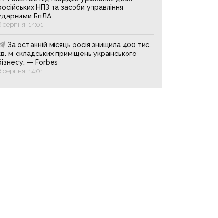
російських НПЗ та засоби управління
ударними БпЛА.
6 серпня, 14:01
За останній місяць росія знищила 400 тис.
кв. м складських приміщень українського
бізнесу, — Forbes
6 серпня, 14:01