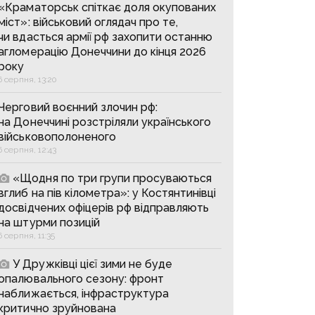
«Краматорськ спіткає доля окупованих
міст»: військовий оглядач про те,
чи вдасться армії рф захопити останню
агломерацію Донеччини до кінця 2026
року
6 серпня, 13:20
Черговий воєнний злочин рф:
на Донеччині розстріляли українського
військовополоненого
6 серпня, 12:43
«Щодня по три групи просуваються
вглиб на пів кілометра»: у Костянтинівці
досвідчених офіцерів рф відправляють
на штурми позицій
6 серпня, 11:35
У Дружківці цієї зими не буде
опалювального сезону: фронт
наближається, інфраструктура
критично зруйнована