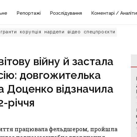
ьне
Репортажі
Розслідування
Коментарі / Аналіти
гранти
корупція
нардепи
відео
спецпроєкти
ітову війну й застала
сію: довгожителька
а Доценко відзначила
2-річчя
життя працювала фельдшером, пройшла