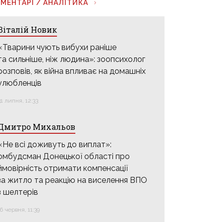
МЕНТАРІ / АНАЛІТИКА
Віталій Новик
«Тварини чують вибухи раніше
та сильніше, ніж людина»: зоопсихолог
розповів, як війна впливає на домашніх
улюбленців
31 липня, 12:33
Дмитро Михальов
«Не всі доживуть до виплат»:
омбудсман Донецької області про
ймовірність отримати компенсації
за житло та реакцію на виселення ВПО
з шелтерів
16 червня, 11:39