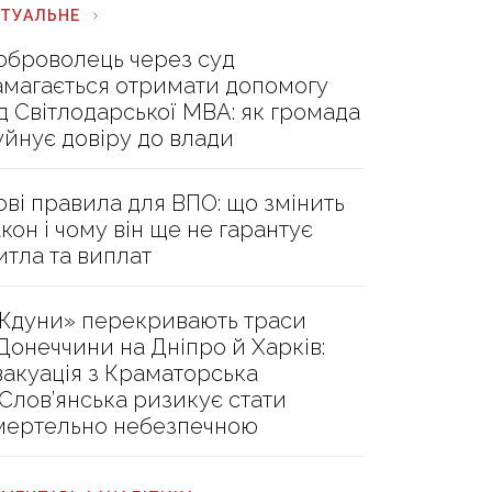
КТУАЛЬНЕ
оброволець через суд
амагається отримати допомогу
ід Світлодарської МВА: як громада
уйнує довіру до влади
ові правила для ВПО: що змінить
акон і чому він ще не гарантує
итла та виплат
Ждуни» перекривають траси
 Донеччини на Дніпро й Харків:
вакуація з Краматорська
 Слов’янська ризикує стати
мертельно небезпечною