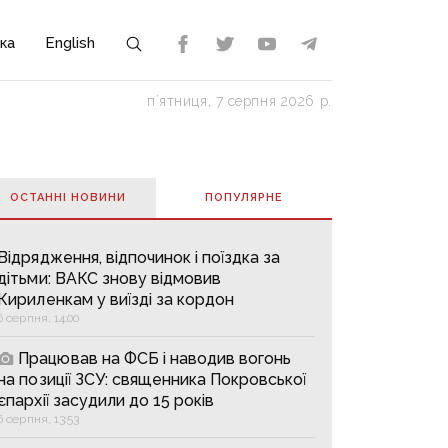
ка
English
пʼятниця, 7 серпня 2026 р.
ОСТАННІ НОВИНИ
ПОПУЛЯРНE
Відрядження, відпочинок і поїздка за
дітьми: ВАКС знову відмовив
Кириленкам у виїзді за кордон
6 серпня, 14:00
Працював на ФСБ і наводив вогонь
на позиції ЗСУ: священника Покровської
єпархії засудили до 15 років
6 серпня, 13:53