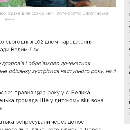
о відзначила 102-річчя/ Фото взято: Слов'янська
МВА
о сьогодні зі 102 днем народження
мади Вадим Лях:
 здоровʼя і обовʼязково дочекатися
не обіцянку зустрітися наступного року, на її
я 21 травня 1923 року у с. Велика
ецька громада. Ще у дитячому віці вона
.
 батька репресували через донос
ли його як англійського шпигуна. Через