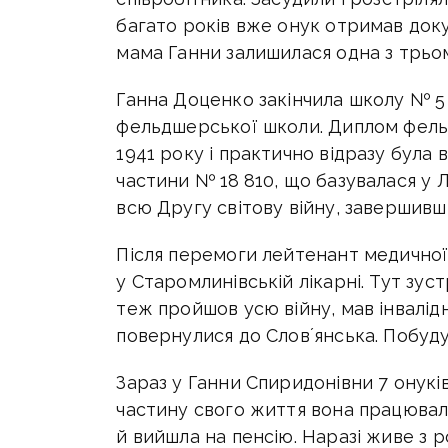
багато років вже онук отримав докум
мама Ганни залишилася одна з трьом
Ганна Доценко закінчила школу № 5 
фельдшерської школи. Диплом фельд
1941 року і практично відразу була
частини № 18 810, що базувалася у Л
всю Другу світову війну, завершивш
Після перемоги лейтенант медично
у Старомлинівській лікарні. Тут зус
теж пройшов усю війну, мав інвалідні
повернулися до Словʼянська. Побуду
Зараз у Ганни Спиридонівни 7 онуків
частину свого життя вона працювала
й вийшла на пенсію. Наразі живе з 