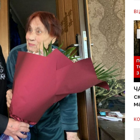
В
Ч
с
м
К