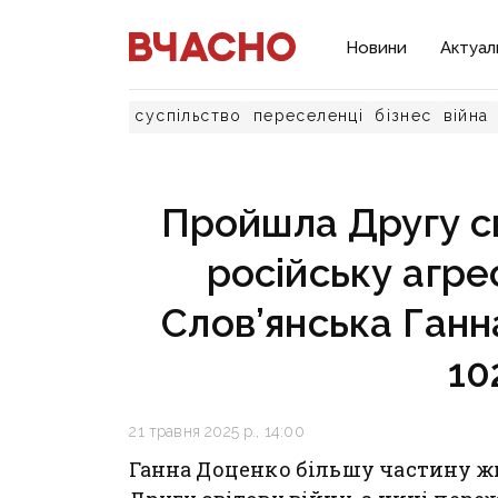
Новини
Актуал
суспільство
переселенці
бізнес
війна
Пройшла Другу св
російську агре
Слов’янська Ганн
10
21 травня 2025 р., 14:00
Ганна Доценко більшу частину 