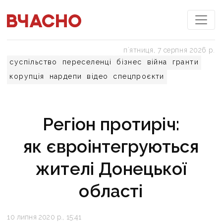
пʼятниця, 7 серпня 2026 р.
суспільство
переселенці
бізнес
війна
гранти
корупція
нардепи
відео
спецпроєкти
Регіон протиріч:
як євроінтегруються
жителі Донецької
області
10 липня 2020 р., 15:41