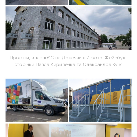
Проєкти, втілені ЄС на Донеччині / фото: Фейсбук-
сторінки Павла Кириленка та Олександра Куця