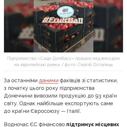
Підприємство «Сади Донбасу» працює над виходом
на європейські ринки /.фото: Сергій Остапець
За останніми
даними
фахівців зі статистики,
з початку цього року підприємства
Донеччини вивозили продукцію до 93 країн
світу. Однак найбільше експортують саме
до країни Євросоюзу — Італії.
Водночас ЄС фінансово
підтримує місцевих