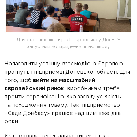
Для старших школярів Покровська у ДонНТУ
запустили чотириденну літню школу
Налагодити успішну взаємодію із Європою
прагнуть і підприємці Донецької області. Для
того, щоб
вийти на масштабний
європейський ринок
, виробникам треба
пройти сертифікацію, яка засвідчує якість
та походження товару. Так, підприємство
«Сади Донбасу» працює над цим вже два
роки.
Як розповіла генеральна директорка