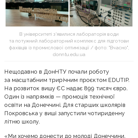
В університеті з’явилися лабораторія води
та потужний лабораторний комплекс для підготови
фахівців із промислової оптимізації / фото: "Вчасно",
donntu.edu.ua
Нещодавно в ДонНТУ почали роботу
за масштабним трирічним проєктом EDUTIP.
На розвиток вишу ЄС надає 899 тисяч євро.
Один із напрямків — промоція технічної
освіти на Донеччині. Для старших школярів
Покровська у виші запустили чотириденну
літню школу.
«Ми хочемо донести до молоді Донеччини,