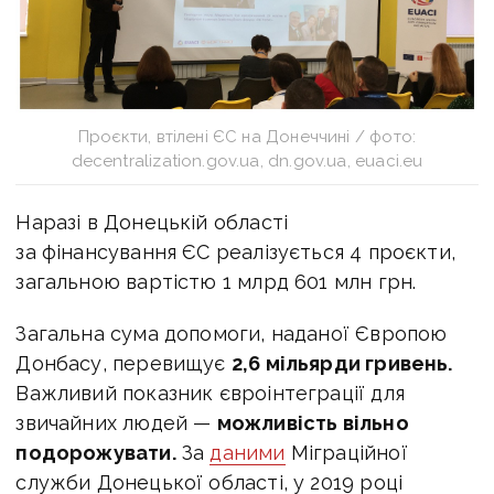
Проєкти, втілені ЄС на Донеччині / фото:
decentralization.gov.ua, dn.gov.ua, euaci.eu
Наразі в Донецькій області
за фінансування ЄС реалізується 4 проєкти,
загальною вартістю 1 млрд 601 млн грн.
Загальна сума допомоги, наданої Європою
Донбасу, перевищує
2,6 мільярди гривень.
Важливий показник євроінтеграції для
звичайних людей —
можливість вільно
подорожувати.
За
даними
Міграційної
служби Донецької області, у 2019 році