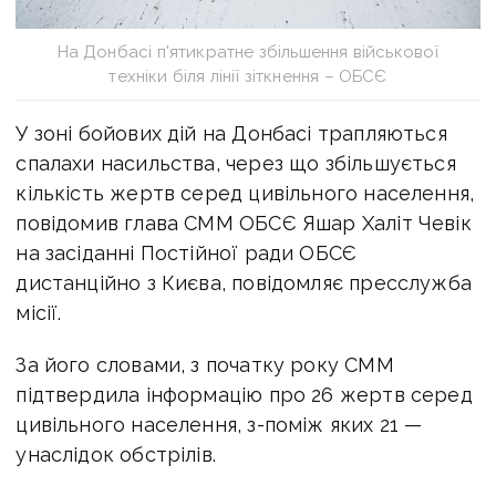
На Донбасі п'ятикратне збільшення військової
техніки біля лінії зіткнення – ОБСЄ
У зоні бойових дій на Донбасі трапляються
спалахи насильства, через що збільшується
кількість жертв серед цивільного населення,
повідомив глава СММ ОБСЄ Яшар Халіт Чевік
на засіданні Постійної ради ОБСЄ
дистанційно з Києва, повідомляє пресслужба
місії.
За його словами, з початку року СММ
підтвердила інформацію про 26 жертв серед
цивільного населення, з-поміж яких 21 —
унаслідок обстрілів.