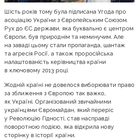
Шість років тому була підписана Угода про
асоціацію України з Європейським Союзом.
Рух до ЄС держави, яка буквально є центром
Європи, був природнім та неминучим. Але
на заваді цьому стали пропаганда, шантаж
та агресія Росії, а також проросійська
налаштованість керівництва країни
в ключовому 2013 році.
Жодній країні не довелося виборювати право
за зближення з Європою так важко,
як Україні. Організований звичайними
українцями Євромайдан, який переріс
у Революцію Гідності, став насправді
поворотною подією, яка відкрила нову
сторінку в історії країни.