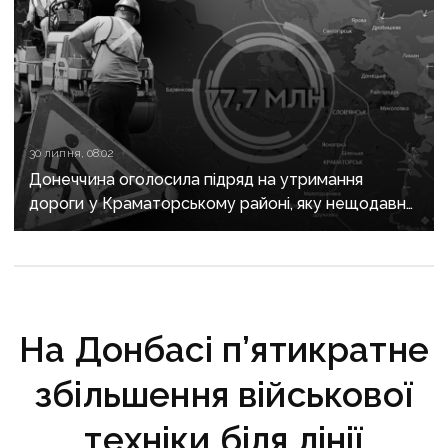
30 липня, 08:02
Донеччина оголосила підряд на утримання
дороги у Краматорському районі, яку нещодавно
вже ремонтували
На Донбасі п’ятикратне
збільшення військової
техніки біля лінії