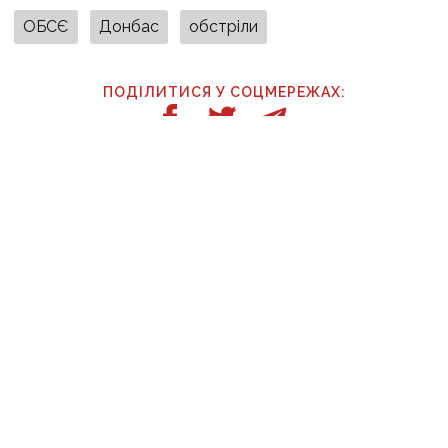
ОБСЄ
Донбас
обстріли
ПОДІЛИТИСЯ У СОЦМЕРЕЖАХ:
ТАКОЖ ЗА ТЕМОЮ
31 липня, 12:33
«Тварини чують вибухи раніше та сильніше, ніж
людина»: зоопсихолог розповів, як війна впливає