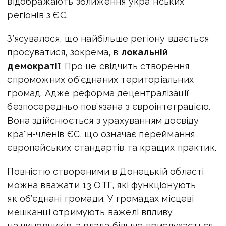
відображають зближення українських
регіонів з ЄС.
З’ясувалося, що найбільше регіону вдається
просуватися, зокрема, в
локальній
демократії
. Про це свідчить створення
спроможних об’єднаних територіальних
громад. Адже реформа децентралізації
безпосередньо пов’язана з євроінтеграцією.
Вона здійснюється з урахуванням досвіду
країн-членів ЄС, що означає переймання
європейських стандартів та кращих практик.
Повністю створеними в Донецькій області
можна вважати 13 ОТГ, які функціонують
як об’єднані громади. У громадах місцеві
мешканці отримують важелі впливу
на чиновників, а влада більше прислухається