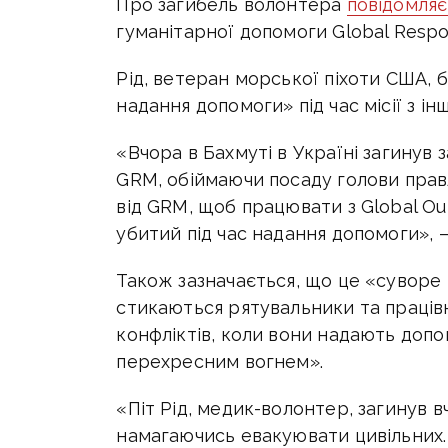
Про загибель волонтера
повідомляє
гуманітарної допомоги Global Respo
Рід, ветеран морської піхоти США, б
надання допомоги» під час місії з ін
«Вчора в Бахмуті в Україні загинув 
GRM, обіймаючи посаду голови правлі
від GRM, щоб працювати з Global Outre
убитий під час надання допомоги», —
Також зазначається, що це «суворе 
стикаються рятувальники та працівн
конфліктів, коли вони надають доп
перехресним вогнем».
«Піт Рід, медик-волонтер, загинув вч
намагаючись евакуювати цивільних.