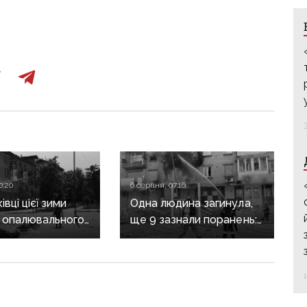
0:20
6 серпня, 07:16
вці цієї зими
Одна людина загинула,
 опалювального
ще 9 зазнали поранень:
 фронт
воєнні злочини
ється,
рф на Донеччині
руктура
о зруйнована