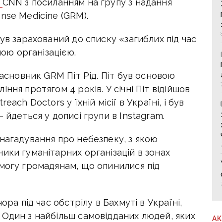
CNN з посиланням на групу з надання
nse Medicine (GRM).
ув зарахований до списку «загиблих під час
шою організацією.
засновник GRM Піт Рід. Піт був основою
ння протягом 4 років. У січні Піт відійшов
ach Doctors у їхній місії в Україні, і був
 йдеться у дописі групи в Instagram.
нагадування про небезпеку, з якою
ики гуманітарних організацій в зонах
омогу громадянам, що опинилися під
ора під час обстрілу в Бахмуті в Україні,
 Один з найбільш самовідданих людей, яких
А