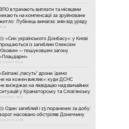
ВПО втрачають виплати та місяцями
чекають на компенсації за зруйноване
житло: Лубінець вимагає змін від уряду
06:30
«Син українського Донбасу»: у Києві
прощаються із загиблим Олексієм
Юковим — пошуковцем загону
«Плацдарм»
8 серпня, 10:47
«Екіпажі „пасуть“ дрони, їдемо
не на кожен виклик»: куди ДСНС
не виїжджає на ліквідацію надзвичайних
ситуацій у Краматорську та Слов’янську
8 серпня, 09:00
Один загиблий і 15 поранених за добу:
ворог масовано обстріляв Донеччину
8 серпня, 07:08