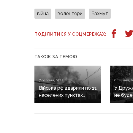
війна
волонтери
Бахмут
ПОДІЛИТИСЯ У СОЦМЕРЕЖАХ:
ТАКОЖ ЗА ТЕМОЮ
7 серпня, 07:12
6 серпня, 1
Війська рф вдарили по 11
У Дружкі
населених пунктах
не буде
Донеччини: одна людина
сезону:
загинула, п’ятеро
наближа
поранені
інфраст
критичн