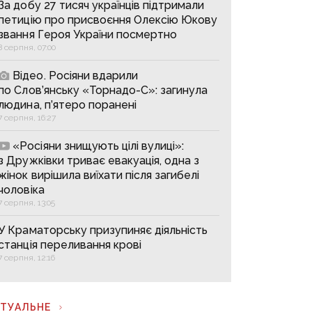
За добу 27 тисяч українців підтримали
петицію про присвоєння Олексію Юкову
звання Героя України посмертно
8 серпня, 07:00
Відео. Росіяни вдарили
по Слов’янську «Торнадо-С»: загинула
людина, п’ятеро поранені
7 серпня, 16:27
«Росіяни знищують цілі вулиці»:
з Дружківки триває евакуація, одна з
жінок вирішила виїхати після загибелі
чоловіка
7 серпня, 13:05
У Краматорську призупиняє діяльність
станція переливання крові
7 серпня, 12:16
КТУАЛЬНЕ