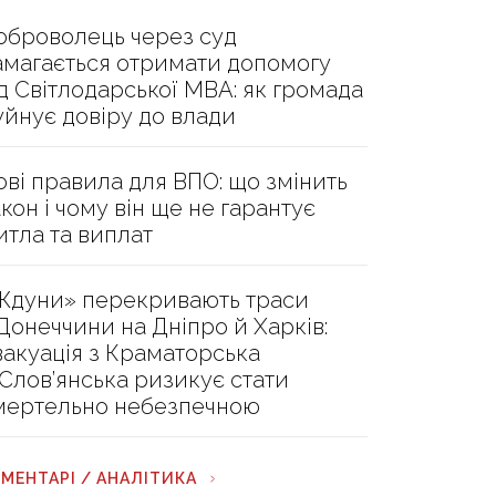
оброволець через суд
амагається отримати допомогу
ід Світлодарської МВА: як громада
уйнує довіру до влади
ові правила для ВПО: що змінить
акон і чому він ще не гарантує
итла та виплат
Ждуни» перекривають траси
 Донеччини на Дніпро й Харків:
вакуація з Краматорська
 Слов’янська ризикує стати
мертельно небезпечною
МЕНТАРІ / АНАЛІТИКА