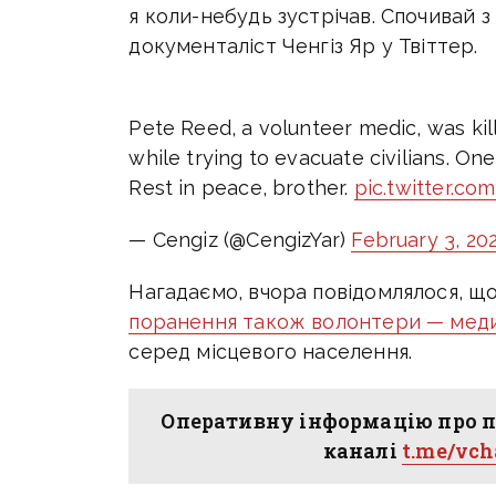
я коли-небудь зустрічав. Спочивай 
документаліст Ченгіз Яр у Твіттер.
Pete Reed, a volunteer medic, was kil
while trying to evacuate civilians. On
Rest in peace, brother.
pic.twitter.co
— Cengiz (@CengizYar)
February 3, 20
Нагадаємо, вчора повідомлялося, щ
поранення також волонтери — медик
серед місцевого населення.
Оперативну інформацію про п
каналі
t.me/vc