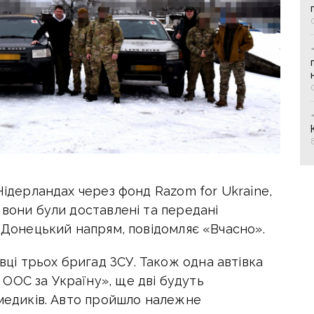
Нідерландах через фонд Razom for Ukraine,
 вони були доставлені та передані
ь Донецький напрям, повідомляє «Вчасно».
і трьох бригад ЗСУ. Також одна автівка
ООС за Україну», ще дві будуть
медиків.
Авто пройшло належне