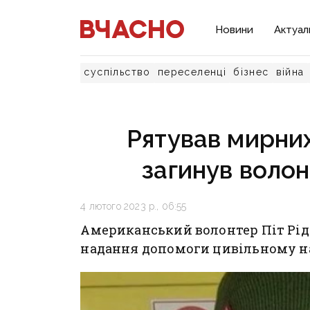
Новини
Актуал
суспільство
переселенці
бізнес
війна
Рятував мирних
загинув волон
4 лютого 2023 р., 06:55
Американський волонтер Піт Рід 
надання допомоги цивільному н