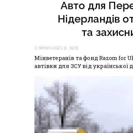
Авто для Пере
Нідерландів о
та захисн
3 лютого 2023 р., 19:15
Мінветеранів та фонд Razom for 
автівки для ЗСУ від української 