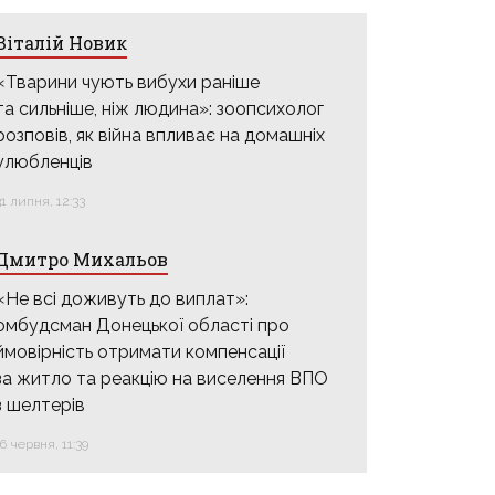
Віталій Новик
«Тварини чують вибухи раніше
та сильніше, ніж людина»: зоопсихолог
розповів, як війна впливає на домашніх
улюбленців
31 липня, 12:33
Дмитро Михальов
«Не всі доживуть до виплат»:
омбудсман Донецької області про
ймовірність отримати компенсації
за житло та реакцію на виселення ВПО
з шелтерів
16 червня, 11:39