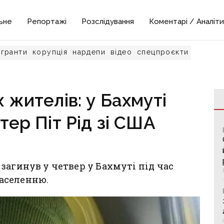
ьне
Репортажі
Розслідування
Коментарі / Аналіти
гранти
корупція
нардепи
відео
спецпроєкти
 жителів: у Бахмуті
тер Піт Рід зі США
загинув у четвер у Бахмуті під час
аселенню.