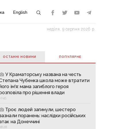
ка
English
неділя, 9 серпня 2026 р.
ОСТАННІ НОВИНИ
ПОПУЛЯРНE
У Краматорську названа на честь
Степана Чубенка школа може втратити
його ім'я: мама загиблого героя
розповіла про рішення влади
10:45
Троє людей загинули, шестеро
зазнали поранень: наслідки російських
атак на Донеччині
08:28