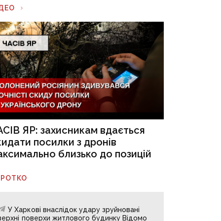
ІДЕО
АСІВ ЯР: захисникам вдається
кидати посилки з дронів
аксимально близько до позицій
ОРОТКО
У Харкові внаслідок удару зруйновані
верхні поверхи житлового будинку Відомо