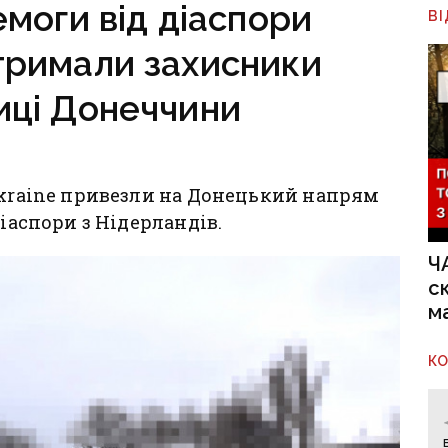
моги від діаспори
В
тримали захисники
иці Донеччини
Ukraine привезли на Донецький напрям
діаспори з Нідерландів.
Ч
с
м
К