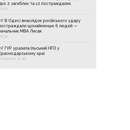
про 2 загиблих та 12 постраждалих.
05:53
В Одесі внаслідок російського удару
постраждали щонайменше 6 людей —
начальник МВА Лисак
05:52
ГУР уразила Ільський НПЗ у
Краснодарському краї
8 серпня, 12:49