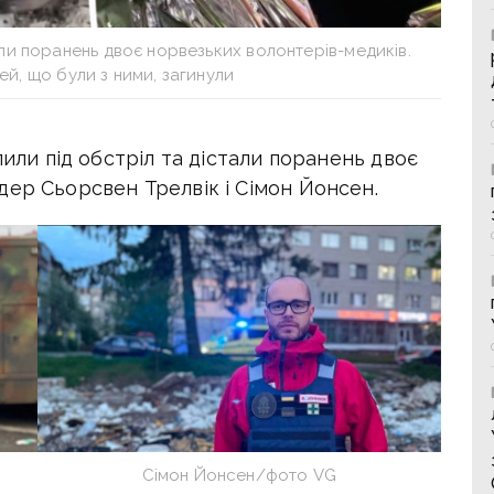
али поранень двоє норвезьких волонтерів-медиків.
ей, що були з ними, загинули
пили під обстріл та дістали поранень двоє
дер Сьорсвен Трелвік і Сімон Йонсен.
Сімон Йонсен/фото VG