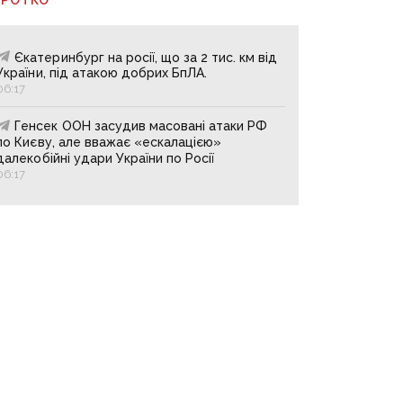
Єкатеринбург на росії, що за 2 тис. км від
України, під атакою добрих БпЛА.
06:17
Генсек ООН засудив масовані атаки РФ
по Києву, але вважає «ескалацією»
далекобійні удари України по Росії
06:17