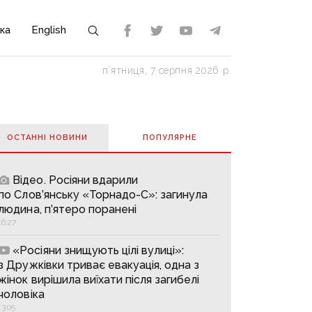
ка
English
пʼятниця, 7 серпня 2026 р.
ОСТАННІ НОВИНИ
ПОПУЛЯРНE
Відео. Росіяни вдарили
по Слов’янську «Торнадо-С»: загинула
людина, п’ятеро поранені
16:27
«Росіяни знищують цілі вулиці»:
з Дружківки триває евакуація, одна з
жінок вирішила виїхати після загибелі
чоловіка
13:05