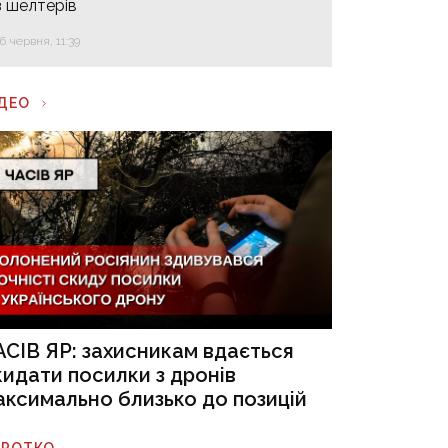
з шелтерів
16 червня, 11:39
ІДЕО
АСІВ ЯР: захисникам вдається
кидати посилки з дронів
аксимально близько до позицій
ОРОТКО