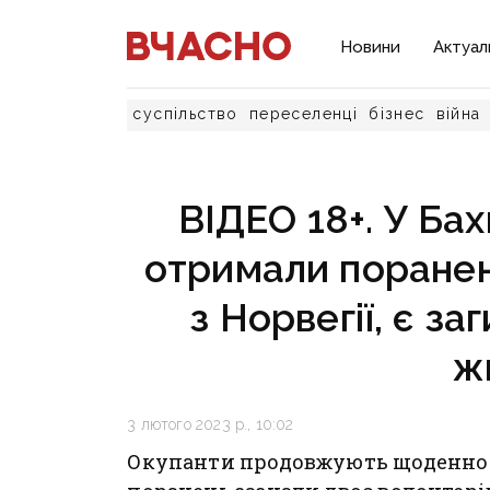
Новини
Актуал
суспільство
переселенці
бізнес
війна
ВІДЕО 18+. У Бах
отримали поране
з Норвегії, є за
ж
3 лютого 2023 р., 10:02
Окупанти продовжують щоденно з