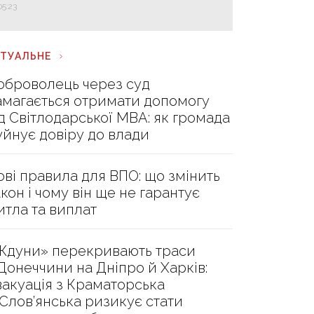
05:23
КТУАЛЬНЕ
оброволець через суд
амагається отримати допомогу
ід Світлодарської МВА: як громада
уйнує довіру до влади
ові правила для ВПО: що змінить
акон і чому він ще не гарантує
итла та виплат
Ждуни» перекривають траси
 Донеччини на Дніпро й Харків:
вакуація з Краматорська
 Слов’янська ризикує стати