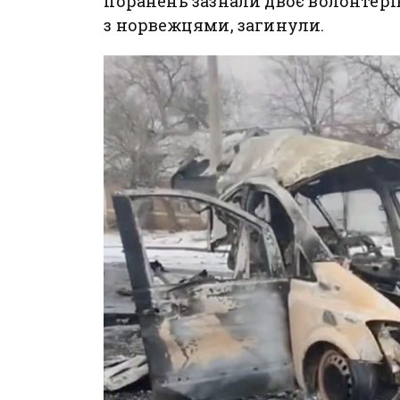
поранень зазнали двоє волонтерів
з норвежцями, загинули.