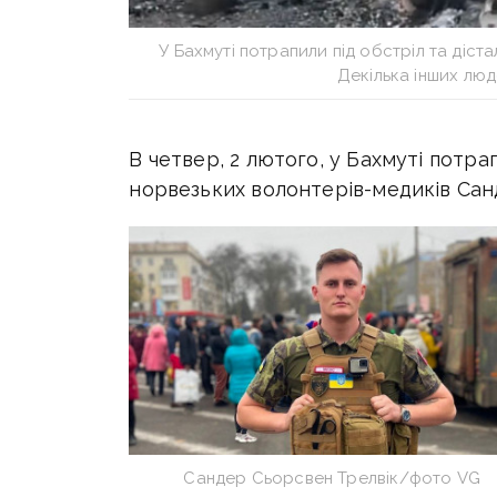
У Бахмуті потрапили під обстріл та діст
Декілька інших люд
В четвер, 2 лютого, у Бахмуті потра
норвезьких волонтерів-медиків Сан
Сандер Сьорсвен Трелвік/фото VG