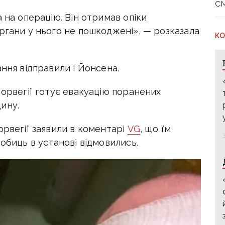
с
 на операцію. Він отримав опіки
ргани у нього не пошкоджені», — розказала
КО
ання відправили і Йонсена.
Норвегії готує евакуацію поранених
ину.
орвегії заявили в коментарі
VG
, що їм
робиць в установі відмовились.