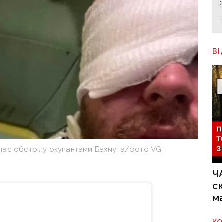
В
 час обстрілу окупантами Бахмута/фото VG
Ч
с
м
К