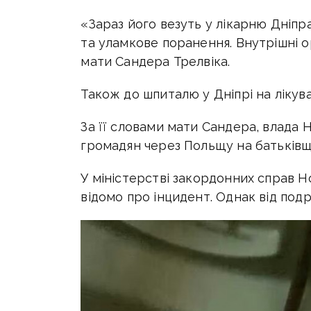
«Зараз його везуть у лікарню Дніпра
та уламкове поранення. Внутрішні о
мати Сандера Трелвіка.
Також до шпиталю у Дніпрі на лікув
За її словами мати Сандера, влада 
громадян через Польщу на батьківщ
У міністерстві закордонних справ Н
відомо про інцидент. Однак від под