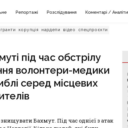
ьне
Репортажі
Розслідування
Коментарі / Аналіти
гранти
корупція
нардепи
відео
спецпроєкти
муті під час обстрілу
ння волонтери-медики
гиблі серед місцевих
ителів
нищувати Бахмут. Під час однієї з атак