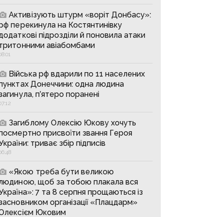
Активізують штурм «воріт Донбасу»:
рф перекинула на Костянтинівку
додаткові підрозділи й поновила атаки
тритонними авіабомбами
08:01
Війська рф вдарили по 11 населених
пунктах Донеччини: одна людина
загинула, п’ятеро поранені
07:12
Загиблому Олексію Юкову хочуть
посмертно присвоїти звання Героя
України: триває збір підписів
06:48
«Якою треба бути великою
людиною, щоб за тобою плакала вся
Україна»: 7 та 8 серпня прощаються із
засновником організації «Плацдарм»
Олексієм Юковим