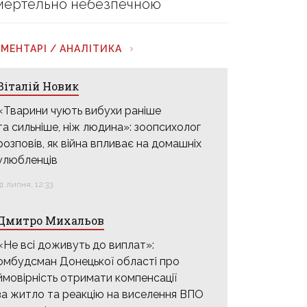
мертельно небезпечною
МЕНТАРІ / АНАЛІТИКА
Віталій Новик
«Тварини чують вибухи раніше
та сильніше, ніж людина»: зоопсихолог
розповів, як війна впливає на домашніх
улюбленців
31 липня, 12:33
Дмитро Михальов
«Не всі доживуть до виплат»:
омбудсман Донецької області про
ймовірність отримати компенсації
за житло та реакцію на виселення ВПО