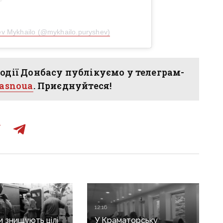
v Mykhailo (@mykhailo.puryshev)
одії Донбасу публікуємо у телеграм-
hasnoua
. Приєднуйтеся!
12:16
и знищують цілі
У Краматорську