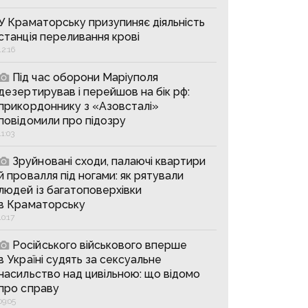
У Краматорську призупиняє діяльність
станція переливання крові
12:16
Під час оборони Маріуполя
дезертирував і перейшов на бік рф:
прикордоннику з «Азовсталі»
повідомили про підозру
11:03
Зруйновані сходи, палаючі квартири
й провалля під ногами: як рятували
людей із багатоповерхівки
в Краматорську
10:17
Російського військового вперше
в Україні судять за сексуальне
насильство над цивільною: що відомо
про справу
09:05