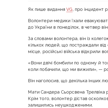
Як пише видання
VG
, про інцидент р
Волонтери-медики їхали евакуюват
до України в понеділок, в четвер він
За словами волонтера, він із колег
кількох людей, що постраждали від 
місце, російські війська відкрили во
«Вони двічі бомбили по одному й том
коли побачили, що ми вижили», — ро
Він наголосив, що декілька інших лю
Мати Сандера Сьорсвена Трелвіка ро
Крім того, волонтер дістав осколко
залишились неушкодженими.