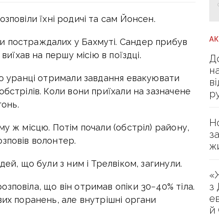
озповіли їхні родичі та сам Йонсен.
А
и постраждалих у Бахмуті. Сандер прибув
 виїхав на першу місію в поїздці.
Д
н
ою уранці отримали завдання евакуювати
в
обстрілів. Коли вони приїхали на зазначене
р
гонь.
Н
у ж місцю. Потім почали (обстріл) району,
з
зповів волонтер.
ж
дей, що були з ним і Трелвіком, загинули.
«
з
зповіла, що він отримав опіки 30−40% тіла.
е
вих поранень, але внутрішні органи
й