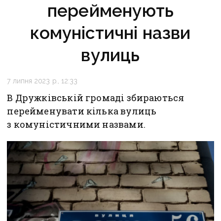
перейменують
комуністичні назви
вулиць
7 липня 2023 р., 12:33
В Дружківській громаді збираються
перейменувати кілька вулиць
з комуністичними назвами.