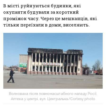
В місті руйнуються будинки, які
окупанти будували за короткий
проміжок часу. Через це мешканців, які
тільки переїхали в доми, виселяють.
Волноваха після повномасштабного нападу Росії.
Аптека у центрі, вул. Центральна/Cortesy photo