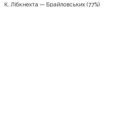
К. Лібкнехта — Брайловських (77%)
К. Маркса — Князів Острозьких (71%)
Паризької Комуни — Французька (78%)
Семашка — Князя Ігоря (78%)
Соціалістична — Євгена Стахіва (69%)
Стаханівська — Академіка Самойленка (79%)
Тельмана — Бельгійська (82%)
Гайдара — Гайдамацька (79%)
Тольятті — Миколи Леонтовича (79%)
Тореза — Куртівська (77%)