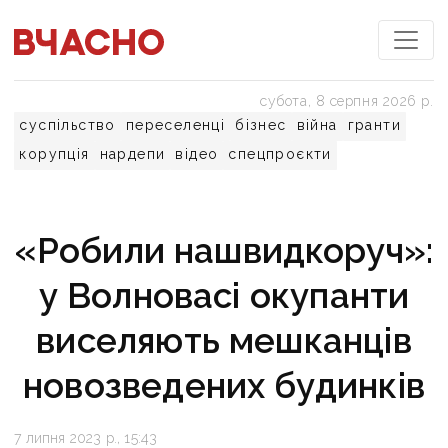
субота, 8 серпня 2026 р.
суспільство
переселенці
бізнес
війна
гранти
корупція
нардепи
відео
спецпроєкти
«Робили нашвидкоруч»:
у Волновасі окупанти
виселяють мешканців
новозведених будинків
7 липня 2023 р., 15:43