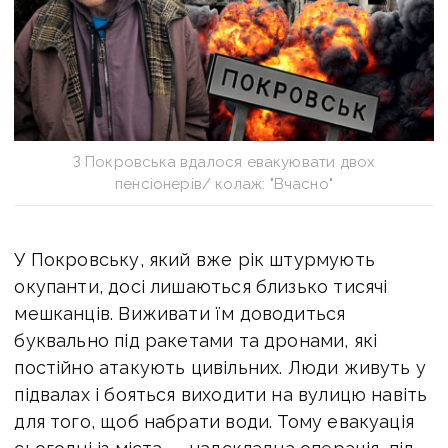
З Покровська вдалося евакуювати двох
пенсіонерів/ колаж: "Вчасно"
У Покровську, який вже рік штурмують
окупанти, досі лишаються близько тисячі
мешканців. Виживати їм доводиться
буквально під ракетами та дронами, які
постійно атакують цивільних. Люди живуть у
підвалах і бояться виходити на вулицю навіть
для того, щоб набрати води. Тому евакуація