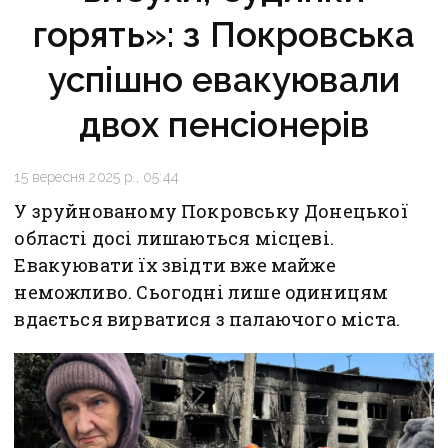
горять»: з Покровська
успішно евакуювали
двох пенсіонерів
15 вересня 2025 р., 05:44
У зруйнованому Покровську Донецької
області досі лишаються місцеві.
Евакуювати їх звідти вже майже
неможливо. Сьогодні лише одиницям
вдається вирватися з палаючого міста.