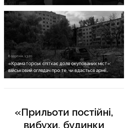
років
6 серпня, 13:20
«Краматорськ спіткає доля окупованих міст»:
військовий оглядач про те, чи вдасться армії
рф захопити останню агломерацію Донеччини до
кінця 2026 року
«Прильоти постійні,
вибухи, будинки