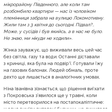
мікрорайону Південного, але коли там
розбомбило квартири — нас із чоловіком
племінниця забрала на вулицю Локомотивну.
Жили там з 3 квітня до сьогодні. Підвал?..
Може, у сусідів і був якийсь, а в нас не було.
Не знаю, ми нікуди не ходили».
Жінка зауважує, що виживали весь цей час
без світла, газу та води. Останні діставали
з криниці, яка була на подвір'ї. Готували їжу
на газових балонах. Людей обмаль, проте
дехто ще лишається в аналогічних умовах.
Ніна Іванівна зізнається, що рішення виїхати
з Покровська з’явилося ще у травні, коли
місто перетворилося на постапокаліптичне:
щодня диміли випалені будинки, не лишилося