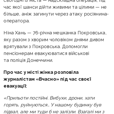
сьогодні із міста — надскладна операція, під
час якої шанси дійти живими та цілими — не
більше, аніж загинути через атаку росіянина-
оператора.
Ніна Хань — 76-річна мешканка Покровська,
яку разом з хворим чоловіком днями дивом
врятували з Покровська. Допомогли
пенсіонерам евакуюватися військові
та поліція Донеччини.
Про час у місті жінка розповіла
журналістам «Вчасно» під час своєї
евакуації:
«Прильоти постійні. Вибухи, дрони, хати
горять, руйнуються… У нашому будинку був
підвал, але ми туди б не залізли. Взагалі ми з