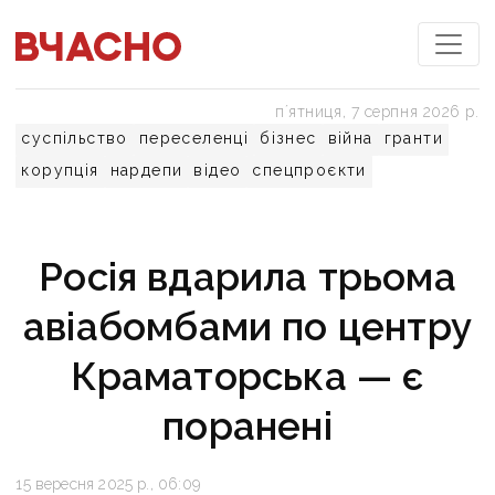
пʼятниця, 7 серпня 2026 р.
суспільство
переселенці
бізнес
війна
гранти
корупція
нардепи
відео
спецпроєкти
Росія вдарила трьома
авіабомбами по центру
Краматорська — є
поранені
15 вересня 2025 р., 06:09