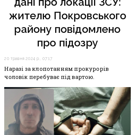
дані про локації ЗСУ:
жителю Покровського
району повідомлено
про підозру
20 травня 2024 р., 07:17
Наразі за клопотанням прокурорів
чоловік перебуває під вартою.