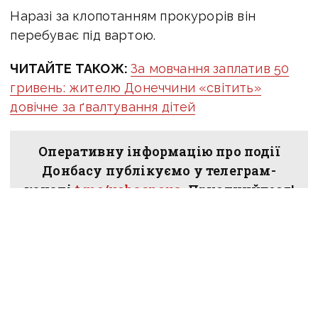
Наразі за клопотанням прокурорів він
перебуває під вартою.
ЧИТАЙТЕ ТАКОЖ:
За мовчання заплатив 50
гривень: жителю Донеччини «світить»
довічне за ґвалтування дітей
Оперативну інформацію про події
Донбасу публікуємо у телеграм-
каналі
t.me/vchasnoua
. Приєднуйтеся!
ПОДІЛИТИСЯ У СОЦМЕРЕЖАХ: