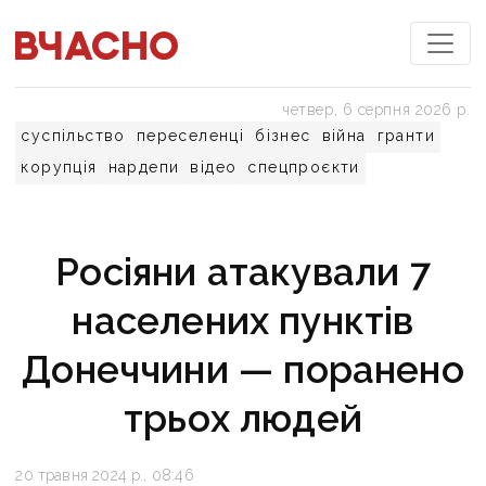
четвер, 6 серпня 2026 р.
суспільство
переселенці
бізнес
війна
гранти
корупція
нардепи
відео
спецпроєкти
Росіяни атакували 7
населених пунктів
Донеччини — поранено
трьох людей
20 травня 2024 р., 08:46