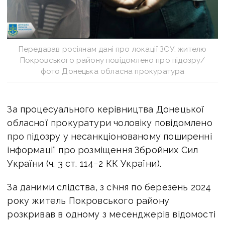
Передавав росіянам дані про локації ЗСУ: жителю
Покровського району повідомлено про підозру/
фото Донецька обласна прокуратура
За процесуального керівництва Донецької
обласної прокуратури чоловіку повідомлено
про підозру у несанкціонованому поширенні
інформації про розміщення Збройних Сил
України (ч. 3 ст. 114−2 КК України).
За даними слідства, з січня по березень 2024
року житель Покровського району
розкривав в одному з месенджерів відомості