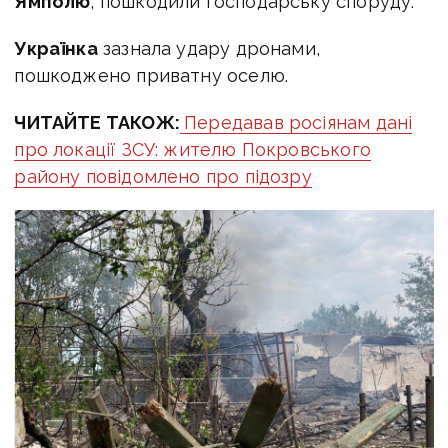
Ямполю
, пошкодили господарську споруду.
Українка
зазнала удару дронами,
пошкоджено приватну оселю.
ЧИТАЙТЕ ТАКОЖ:
Передавав росіянам дані
про локації ЗСУ: жителю Покровського
району повідомлено про підозру