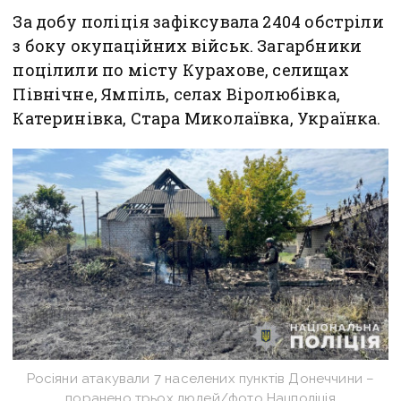
За добу поліція зафіксувала 2404 обстріли
з боку окупаційних військ. Загарбники
поцілили по місту Курахове, селищах
Північне, Ямпіль, селах Віролюбівка,
Катеринівка, Стара Миколаївка, Українка.
Росіяни атакували 7 населених пунктів Донеччини –
поранено трьох людей/фото Нацполіція