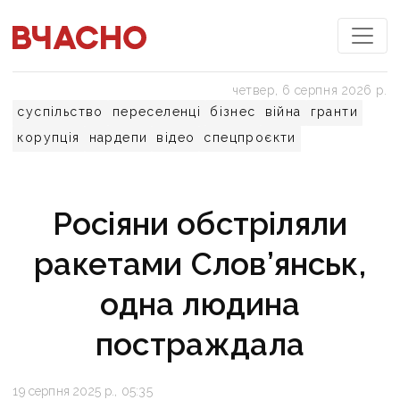
четвер, 6 серпня 2026 р.
суспільство
переселенці
бізнес
війна
гранти
корупція
нардепи
відео
спецпроєкти
Росіяни обстріляли
ракетами Слов’янськ,
одна людина
постраждала
19 серпня 2025 р., 05:35