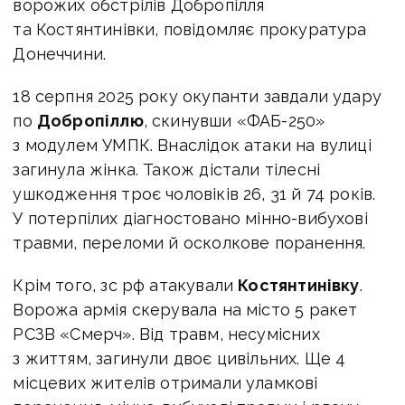
ворожих обстрілів Добропілля
та Костянтинівки, повідомляє прокуратура
Донеччини.
18 серпня 2025 року окупанти завдали удару
по
Добропіллю
, скинувши «ФАБ-250»
з модулем УМПК. Внаслідок атаки на вулиці
загинула жінка. Також дістали тілесні
ушкодження троє чоловіків 26, 31 й 74 років.
У потерпілих діагностовано мінно-вибухові
травми, переломи й осколкове поранення.
Крім того, зс рф атакували
Костянтинівку
.
Ворожа армія скерувала на місто 5 ракет
РСЗВ «Смерч». Від травм, несумісних
з життям, загинули двоє цивільних. Ще 4
місцевих жителів отримали уламкові