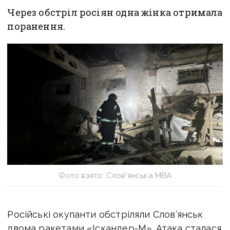
Через обстріл росіян одна жінка отримала
поранення.
Фото взято: Слов'янська МВА
Російські окупанти
обстріляли Слов’янськ
двома ракетами «Іскандер-М».
Атака сталася