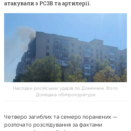
атакували з РСЗВ та артилерії.
Наслідки російських ударів по Донеччині. Фото
Донецька облпрокуратура
Четверо загиблих та семеро поранених —
розпочато розслідування за фактами