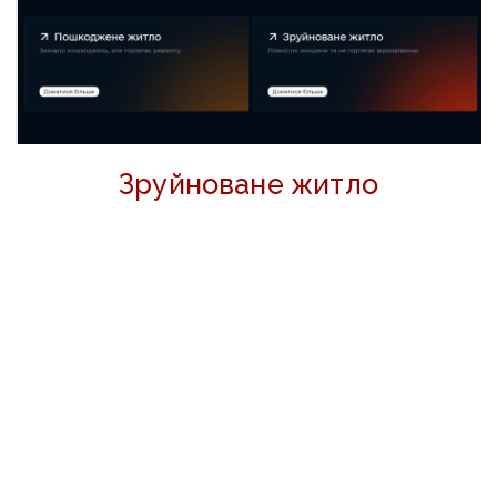
Зруйноване житло