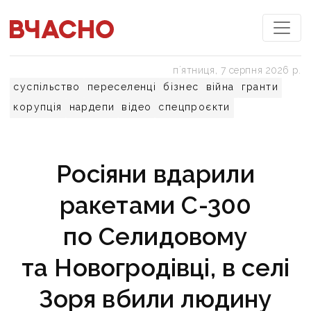
пʼятниця, 7 серпня 2026 р.
суспільство
переселенці
бізнес
війна
гранти
корупція
нардепи
відео
спецпроєкти
Росіяни вдарили
ракетами С-300
по Селидовому
та Новогродівці, в селі
Зоря вбили людину