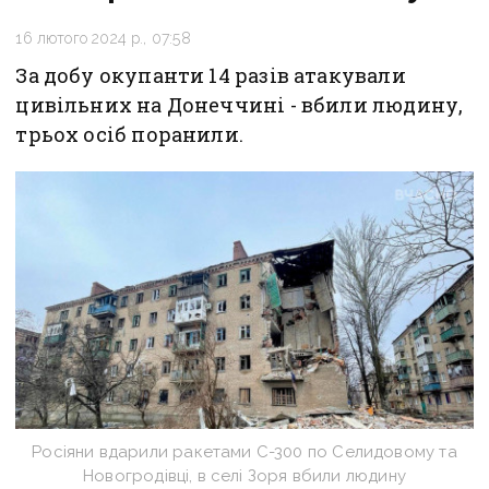
16 лютого 2024 р., 07:58
За добу окупанти 14 разів атакували
цивільних на Донеччині - вбили людину,
трьох осіб поранили.
Росіяни вдарили ракетами С-300 по Селидовому та
Новогродівці, в селі Зоря вбили людину