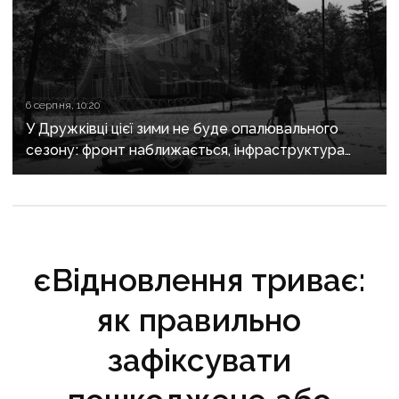
6 серпня, 10:20
У Дружківці цієї зими не буде опалювального
сезону: фронт наближається, інфраструктура
критично зруйнована
єВідновлення триває:
як правильно
зафіксувати