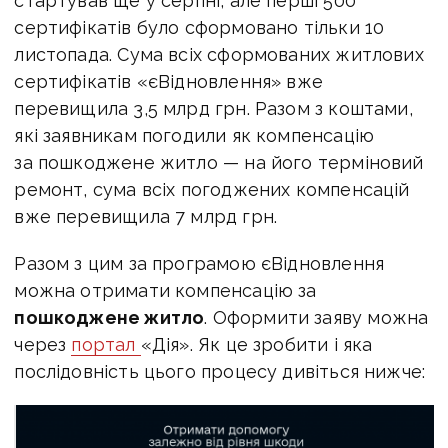
стартував ще у серпні, але перші 500
сертифікатів було сформовано тільки 10
листопада. С
ума всіх сформованих житлових
сертифікатів «єВідновлення» вже
перевищила 3,5 млрд грн. Разом з коштами,
які заявникам погодили як компенсацію
за пошкоджене житло — на його терміновий
ремонт, сума всіх погоджених компенсацій
вже перевищила 7 млрд грн.
Разом з цим за програмою єВідновлення
можна отримати компенсацію за
пошкоджене житло
.
Оформити заяву можна
через
портал
«Дія». Як це зробити і яка
послідовність цього процесу дивіться нижче: