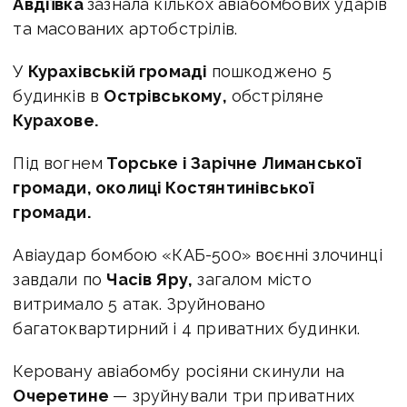
Авдіївка
зазнала кількох авіабомбових ударів
та масованих артобстрілів.
У
Курахівській громаді
пошкоджено 5
будинків в
Острівському,
обстріляне
Курахове.
Під вогнем
Торське і Зарічне Лиманської
громади, околиці Костянтинівської
громади.
Авіаудар бомбою «КАБ-500» воєнні злочинці
завдали по
Часів Яру,
загалом місто
витримало 5 атак. Зруйновано
багатоквартирний і 4 приватних будинки.
Керовану авіабомбу росіяни скинули на
Очеретине
— зруйнували три приватних