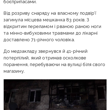
боєприпасами.
Від розриву снаряду на власному подвір'ї
загинула місцева мешканка 83 років. З
відкритим переламом і рваною раною ноги
та мінно-вибуховими травмами до лікарні
доставлено 71-річного чоловіка.
До медзакладу звернувся й 41-річний
потерпілий, який отримав осколкове
поранення, перебуваючи на вулиці біля свого
магазину.