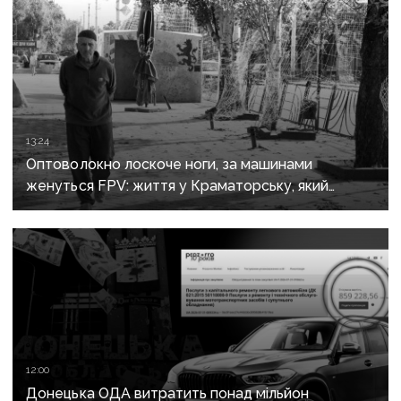
13:24
Оптоволокно лоскоче ноги, за машинами
женуться FPV: життя у Краматорську, який
росіяни вбивають авіацією
12:00
Донецька ОДА витратить понад мільйон