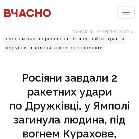
понеділок, 10 серпня 2026 р.
суспільство
переселенці
бізнес
війна
гранти
корупція
нардепи
відео
спецпроєкти
Росіяни завдали 2
ракетних удари
по Дружківці, у Ямполі
загинула людина, під
вогнем Курахове,