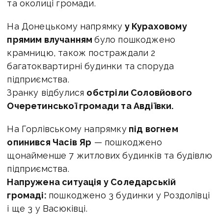
та околиці громади.
На Донецькому напрямку
у Кураховому
прямим влучанням
було пошкоджено
крамницю, також постраждали 2
багатоквартирні будинки та споруда
підприємства.
Зранку відбулися
обстріли Соловйового
Очеретинської громади та Авдіївки.
На Горлівському напрямку
під вогнем
опинився Часів Яр
— пошкоджено
щонайменше 7 житлових будинків та будівлю
підприємства.
Напружена ситуація у Соледарській
громаді:
пошкоджено 3 будинки у Роздолівці
і ще 3 у Васюківці.