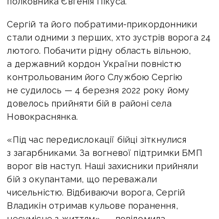
полковника Євгенія Пікуса.
Сергій та його побратими-прикордонники
стали одними з перших, хто зустрів ворога 24
лютого. Побачити рідну область вільною,
а державний кордон України повністю
контрольованим його Службою Сергію
не судилось — 4 березня 2022 року йому
довелось прийняти бій в районі села
Новокраснянка.
«Під час передислокації бійці зіткнулися
з загарбниками. За вогневої підтримки БМП
ворог вів наступ. Наші захисники прийняли
бій з окупантами, що переважали
чисельністю. Відбиваючи ворога, Сергій
Владикін отримав кульове поранення,
несумісне з життям», — повідомила