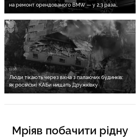
на ремонт орендованого BMW — у 2,3 раза
дорожче за його залишкову вартість
11:06
Люди тікають через вікна з палаючих будинків:
як російські КАБи нищать Дружківку
Мріяв побачити рідну