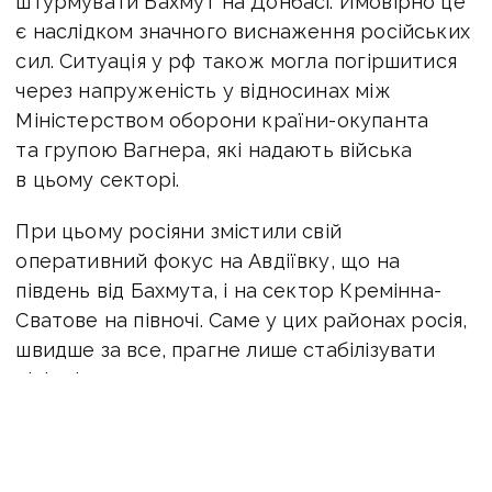
штурмувати Бахмут на Донбасі. Ймовірно це
є наслідком значного виснаження російських
сил. Ситуація у рф також могла погіршитися
через напруженість у відносинах між
Міністерством оборони країни-окупанта
та групою Вагнера, які надають війська
в цьому секторі.
При цьому росіяни змістили свій
оперативний фокус на Авдіївку, що на
південь від Бахмута, і на сектор Кремінна-
Сватове на півночі. Саме у цих районах росія,
швидше за все, прагне лише стабілізувати
лінію фронту.
«Це свідчить про загальне повернення до
більш оборонного оперативного плану після
непереконливих результатів спроб Росії