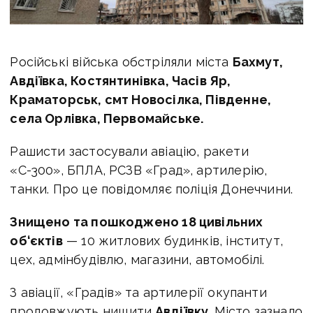
Російські війська обстріляли міста
Бахмут,
Авдіївка, Костянтинівка, Часів Яр,
Краматорськ, смт Новосілка, Південне,
села Орлівка, Первомайське.
Рашисти застосували авіацію, ракети
«С-300», БПЛА, РСЗВ «Град», артилерію,
танки. Про це повідомляє поліція Донеччини.
Знищено та пошкоджено 18 цивільних
об‘єктів
— 10 житлових будинків, інститут,
цех, адмінбудівлю, магазини, автомобілі.
З авіації, «Градів» та артилерії окупанти
продовжують нищити
Авдіївку.
Місто зазнало