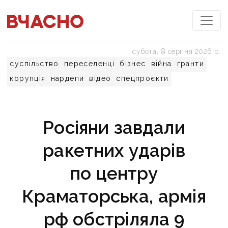
субота, 8 серпня 2026 р.
суспільство
переселенці
бізнес
війна
гранти
корупція
нардепи
відео
спецпроєкти
Росіяни завдали
ракетних ударів
по центру
Краматорська, армія
рф обстріляла 9