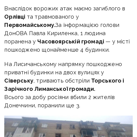
Внаслідок ворожих атак маємо загиблого в
Орлівці
та травмованого у
Первомайському.
За інформацією голови
ДонОВА Павла Кириленка, 1 людина
поранена у
Часовоярській громаді
— у місті
пошкоджено щонайменше 4 будинки.
На Лисичанському напрямку пошкоджено
приватні будинки на двох вулицях у
Сіверську
, тривають обстріли
Торського і
Зарічного Лиманської громади.
Всього за добу росіяни вбили 2 жителів
Донеччини, поранили ще 3.