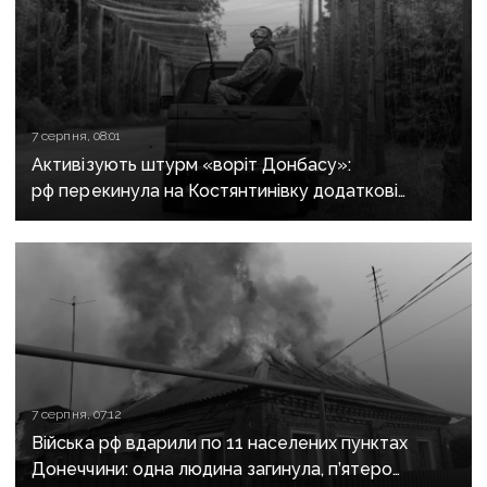
7 серпня, 08:01
Активізують штурм «воріт Донбасу»:
рф перекинула на Костянтинівку додаткові
підрозділи й поновила атаки тритонними
авіабомбами
7 серпня, 07:12
Війська рф вдарили по 11 населених пунктах
Донеччини: одна людина загинула, п’ятеро