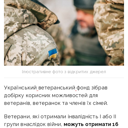
Ілюстративне фото з відкритих джерел
Український
ветеранський
фонд
зібрав
добірку корисних можливостей для
ветеранів, ветеранок та членів їх сімей.
Ветерани, які отримали інвалідність І або ІІ
групи внаслідок війни,
можуть отримати 16