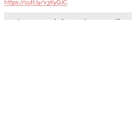
https://cutt.ly/v3KyQJC
.
Оперативну інформацію про події
Донбасу публікуємо у телеграм-
каналі
t.me/vchasnoua
. Приєднуйтеся!
суспільство
ветерани
ЗСУ
ПОДІЛИТИСЯ У СОЦМЕРЕЖАХ:
ТАКОЖ ЗА ТЕМОЮ