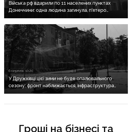
Війська рф вдарили по 11 населених пунктах
Донеччини: одна людина загинула, п’ятеро
поранені
6 серпня, 10:20
У Дружківці цієї зими не буде опалювального
сезону: фронт наближається, інфраструктура
критично зруйнована
Гроші на бізнесі та