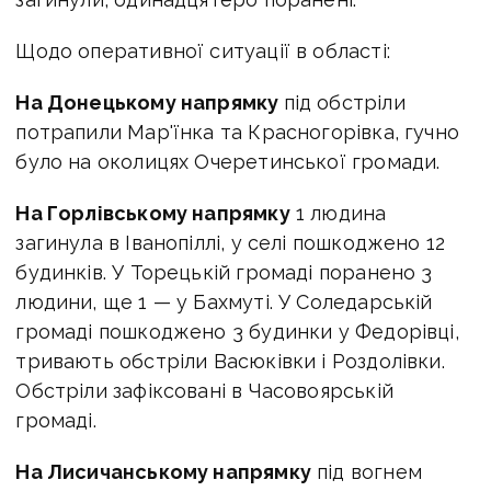
Щодо оперативної ситуації в області:
На Донецькому напрямку
під обстріли
потрапили Мар'їнка та Красногорівка, гучно
було на околицях Очеретинської громади.
На Горлівському напрямку
1 людина
загинула в Іванопіллі, у селі пошкоджено 12
будинків. У Торецькій громаді поранено 3
людини, ще 1 — у Бахмуті. У Соледарській
громаді пошкоджено 3 будинки у Федорівці,
тривають обстріли Васюківки і Роздолівки.
Обстріли зафіксовані в Часовоярській
громаді.
На Лисичанському напрямку
під вогнем