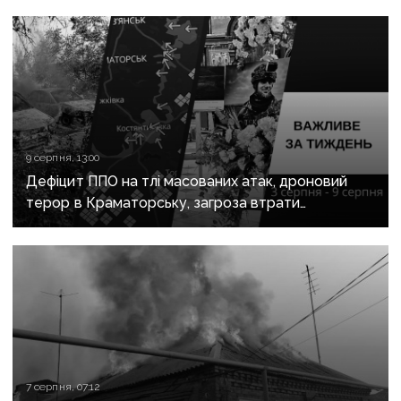
9 серпня, 13:00
Дефіцит ППО на тлі масованих атак, дроновий
терор в Краматорську, загроза втрати
Костянтинівки та прощання з Олексієм Юковим:
важливе за тиждень
7 серпня, 07:12