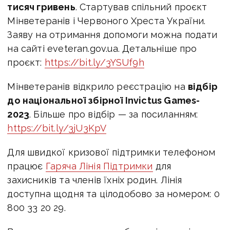
тисяч гривень
. Стартував спільний проєкт
Мінветеранів
і Червоного Хреста України.
Заяву на отримання допомоги можна подати
на сайті eveteran.gov.ua. Детальніше про
проєкт:
https://bit.ly/3YSUf9h
М
інветеранів відкрило реєстрацію на
відбір
до національної збірної Invictus Games-
2023
. Більше про відбір — за посиланням:
https://bit.ly/3jU3KpV
Для швидкої кризової підтримки телефоном
працює
Гаряча Лінія Підтримки
для
захисників та членів їхніх родин. Лінія
доступна щодня та цілодобово за номером: 0
800 33 20 29.