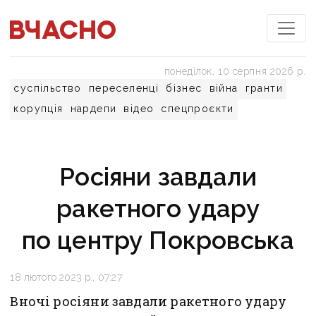
понеділок, 10 серпня 2026 р.
суспільство
переселенці
бізнес
війна
гранти
корупція
нардепи
відео
спецпроєкти
Росіяни завдали
ракетного удару
по центру Покровська
18 лютого 2023 р., 07:27
Вночі росіяни завдали ракетного удару