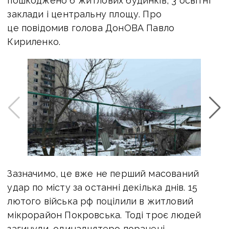
пошкоджено 6 житлових будинків, 3 освітні
заклади і центральну площу. Про
це повідомив голова ДонОВА Павло
Кириленко.
Зазначимо, це вже не перший масований
удар по місту за останні декілька днів. 15
лютого війська рф поцілили в житловий
мікрорайон Покровська. Тоді троє людей
загинули, одинадцятеро поранені.