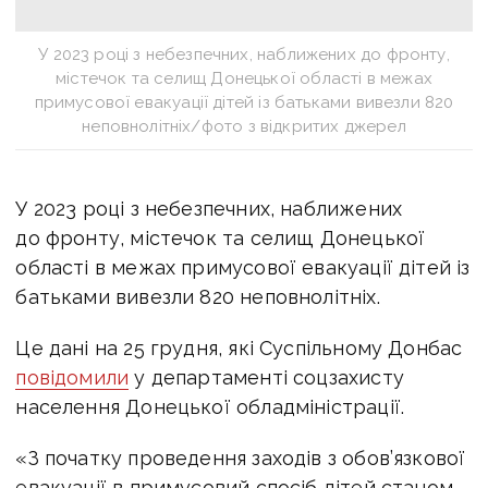
У 2023 році з небезпечних, наближених до фронту,
містечок та селищ Донецької області в межах
примусової евакуації дітей із батьками вивезли 820
неповнолітніх/фото з відкритих джерел
У 2023 році з небезпечних, наближених
до фронту, містечок та селищ Донецької
області в межах примусової евакуації дітей із
батьками вивезли 820 неповнолітніх.
Це дані на 25 грудня, які Суспільному Донбас
повідомили
у департаменті соцзахисту
населення Донецької обладміністрації.
«З початку проведення заходів з обов’язкової
евакуації в примусовий спосіб дітей станом