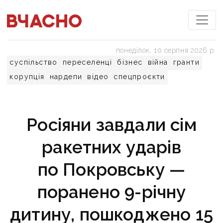
понеділок, 10 серпня 2026 р.
суспільство
переселенці
бізнес
війна
гранти
корупція
нардепи
відео
спецпроєкти
Росіяни завдали сім
ракетних ударів
по Покровську —
поранено 9-річну
дитину, пошкоджено 15