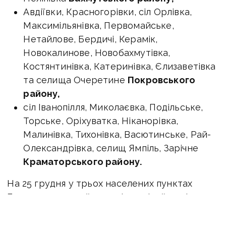
Авдіївки, Красногорівки, сіл Орлівка,
Максимільянівка, Первомайське,
Нетайлове, Бердичі, Керамік,
Новокалинове, Новобахмутівка,
Костянтинівка, Катеринівка, Єлизаветівка
та селища Очеретине
Покровського
району,
сіл Іванопілля, Миколаєвка, Подільське,
Торське, Оріхуватка, Ніканорівка,
Малинівка, Тихонівка, Васютинське, Рай-
Олександрівка, селищ Ямпіль, Зарічне
Краматорського району.
На 25 грудня у трьох населених пунктах
Бахмутського району, звідки дітей вирішили
вивезли у примусовий спосіб, залишалися 38
дітей. Це: