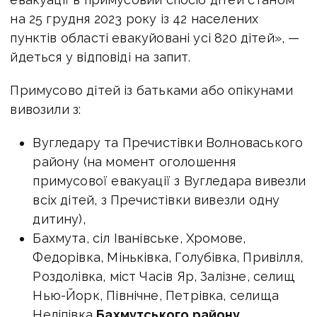
на 25 грудня 2023 року із 42 населених
пунктів області евакуйовані усі 820 дітей», —
йдеться у відповіді на запит.
Примусово дітей із батьками або опікунами
вивозили з:
Вугледару та Пречистівки Волноваського
району (на момент оголошення
примусової евакуації з Вугледара вивезли
всіх дітей, з Пречистівки вивезли одну
дитину),
Бахмута, сіл Іванівське, Хромове,
Федорівка, Міньківка, Голубівка, Привілля,
Роздолівка, міст Часів Яр, Залізне, селищ
Нью-Йорк, Північне, Петрівка, селища
Неліпівка
Бахмутського району,