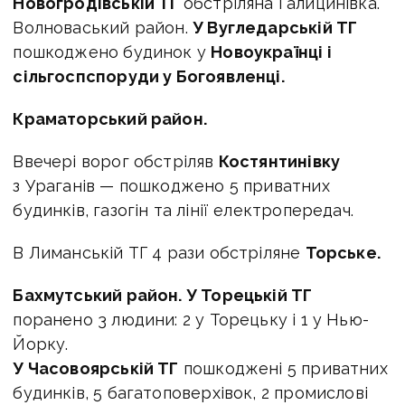
Новогродівській ТГ
обстріляна Галицинівка.
Волноваський район.
У Вугледарській ТГ
пошкоджено будинок у
Новоукраїнці і
сільгоспспоруди у Богоявленці.
Краматорський район.
Ввечері ворог обстріляв
Костянтинівку
з Ураганів — пошкоджено 5 приватних
будинків, газогін та лінії електропередач.
В Лиманській ТГ 4 рази обстріляне
Торське.
Бахмутський район. У Торецькій ТГ
поранено 3 людини: 2 у Торецьку і 1 у Нью-
Йорку.
У Часовоярській ТГ
пошкоджені 5 приватних
будинків, 5 багатоповерхівок, 2 промислові