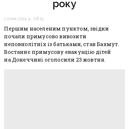
року
1 січня 2024 р., 08:15
Першим населеним пунктом, звідки
почали примусово вивозити
неповнолітніх із батьками, став Бахмут.
Востаннє примусову евакуацію дітей
на Донеччині оголосили 23 жовтня.