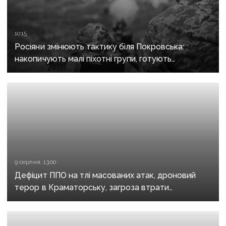
10:15
Росіяни змінюють тактику біля Покровська:
накопичують малі піхотні групи, готують
бронештурми та намагаються перерізати
логістику
9 серпня, 13:00
Дефіцит ППО на тлі масованих атак, дроновий
терор в Краматорську, загроза втрати
Костянтинівки та прощання з Олексієм Юковим:
важливе за тиждень