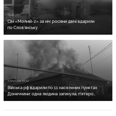
05:41
Сім «Молній-2» за ніч: росіяни двічі вдарили
по Слов’янську
7 серпня, 07:12
Війська рф вдарили по 11 населених пунктах
Донеччини: одна людина загинула, п’ятеро
поранені