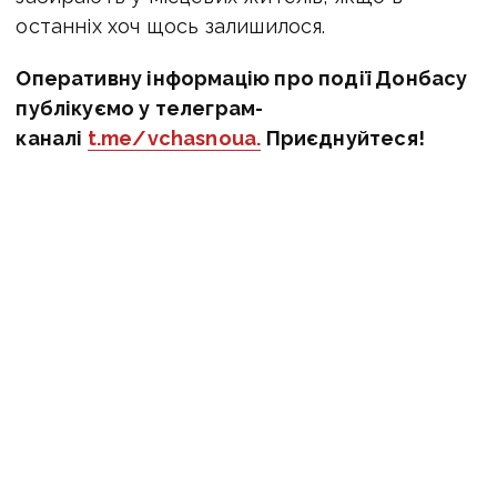
останніх хоч щось залишилося.
Оперативну інформацію про події Донбасу
публікуємо у телеграм-
каналі
t.me/vchasnoua.
Приєднуйтеся!
новини Донбасу
Луганщина
Старобільськ
війна
окупанти
ПОДІЛИТИСЯ У СОЦМЕРЕЖАХ:
ТАКОЖ ЗА ТЕМОЮ