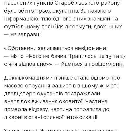
населених пунктів Старобільського району
було вбито трьох окупантів. За наявною
інформацією, тіло одного з них знайшли на
футбольному полі біля лісосмуги, двох інших
— на заправці.
«Обставини залишаються невідомими
— ніхто нічого не бачив. Трапилось це 15 та 17
січня відповідно»», — йдеться в повідомленні.
Декількома днями пізніше стало відомо про
масове отруєння рашистів в цьому ж місті:
двадцятеро окупантів постраждали
внаслідок вживання оковитої. Частина
померла відразу, частина потрапила до
лікарні в стані сильної інтоксикації.
За наявною інформацією від Генерального