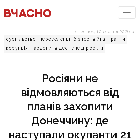
понеділок, 10 серпня 2026 р.
суспільство
переселенці
бізнес
війна
гранти
корупція
нардепи
відео
спецпроєкти
Росіяни не
відмовляються від
планів захопити
Донеччину: де
наступали окупанти 21