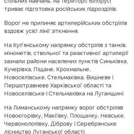
спільних навчань, на території білорусі
триває підготовка російських підрозділів.
Ворог не припиняє артилерійських обстрілів
вздовж усієї лінії зіткнення.
На Куп’янському напрямку обстрілів з танків,
мінометів, ствольної та реактивної артилерії
зазнали райони населених пунктів Синьківка,
Кучерівка, Піщане, Крохмальне,
Новоселівське, Стельмахівка, Вишневе і
Першотравневе Харківської області та
Новоселівське і Стельмахівка на Луганщині.
На Лиманському напрямку ворог обстріляв
Новоєгорівку, Макіївку, Площанку, Невське,
Червонопопівку, Діброву і Серебрянське
лісництво Луганської області.