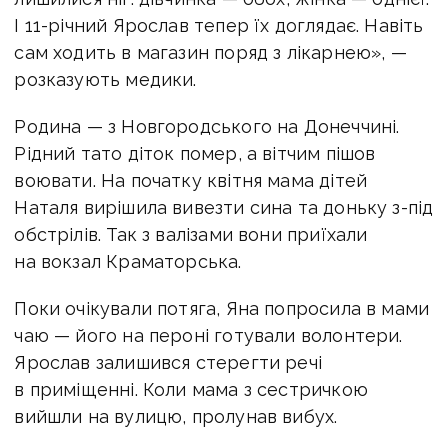
І 11-річний Ярослав тепер їх доглядає. Навіть
сам ходить в магазин поряд з лікарнею», —
розказують медики.
Родина — з Новгородського на Донеччині.
Рідний тато діток помер, а вітчим пішов
воювати. На початку квітня мама дітей
Наталя вирішила вивезти сина та доньку з-під
обстрілів. Так з валізами вони приїхали
на вокзал Краматорська.
Поки очікували потяга, Яна попросила в мами
чаю — його на пероні готували волонтери.
Ярослав залишився стерегти речі
в приміщенні. Коли мама з сестричкою
вийшли на вулицю, пролунав вибух.