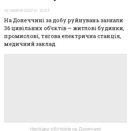
15 травня 2022 р., 12:07
На Донеччині за добу руйнувань зазнали
36 цивільних об’єктів — житлові будинки,
промислові, тягова електрична станція,
медичний заклад.
Наслідки обстрілів на Донеччині