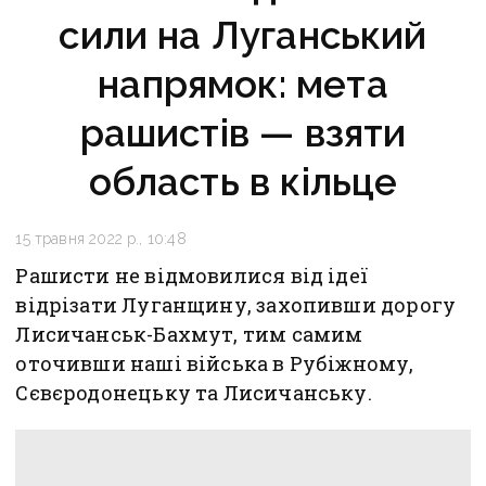
сили на Луганський
напрямок: мета
рашистів — взяти
область в кільце
15 травня 2022 р., 10:48
Рашисти не відмовилися від ідеї
відрізати Луганщину, захопивши дорогу
Лисичанськ-Бахмут, тим самим
оточивши наші війська в Рубіжному,
Сєвєродонецьку та Лисичанську.