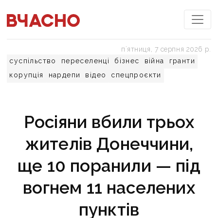
пʼятниця, 7 серпня 2026 р.
суспільство
переселенці
бізнес
війна
гранти
корупція
нардепи
відео
спецпроєкти
Росіяни вбили трьох
жителів Донеччини,
ще 10 поранили — під
вогнем 11 населених
пунктів