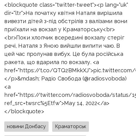
<blockquote class="twitter-tweet"><p lang="uk"
dir="ltr">На початку квітня Наталя вирішила
вивезти дітей з-під обстрілів з валізами вони
приїхали на вокзал у Краматорську<br>
<br>Поки хлопчик всередині вокзалу стеріг
речі, Наталя з Яною вийшли випити чаю. В
цей час пролунав вибух. Це була російська
ракета, що вдарила по вокзалу. <a
href="https://t.co/QTQ2BMkkXJ">pic.twitter.c
</p>&mdash; Радіо Свобода (@radiosvoboda)
<a
href="https://twitter.com/radiosvoboda/status/
ref_src=twsrc%5Etfw">May 14, 2022</a>
</blockquote>
новини Донбасу
Краматорськ