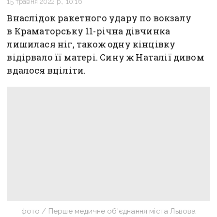
15 травня 2022 р., 10:16
Внаслідок ракетного удару по вокзалу
в Краматорську 11-річна дівчинка
лишилася ніг, також одну кінцівку
відірвало її матері. Сину ж Наталії дивом
вдалося вціліти.
фото / Перше медичне об'єднання міста Львова