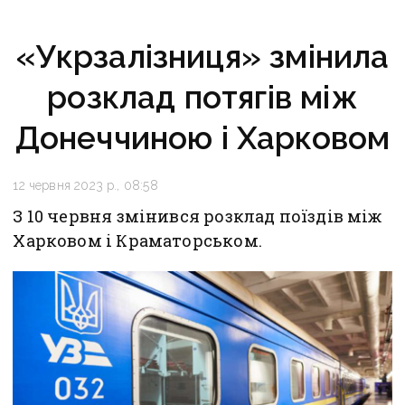
«Укрзалізниця» змінила
розклад потягів між
Донеччиною і Харковом
12 червня 2023 р., 08:58
З 10 червня змінився розклад поїздів між
Харковом і Краматорськом.