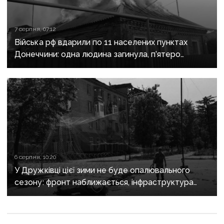
7 серпня, 07:12
Війська рф вдарили по 11 населених пунктах
Донеччини: одна людина загинула, п’ятеро
поранені
6 серпня, 10:20
У Дружківці цієї зими не буде опалювального
сезону: фронт наближається, інфраструктура
критично зруйнована