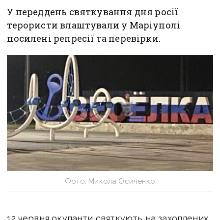
У переддень святкування дня росії
терористи влаштували у Маріуполі
посилені репресії та перевірки.
Фото: Микола Осиченко
12 червня окупанти святкують на захоплених