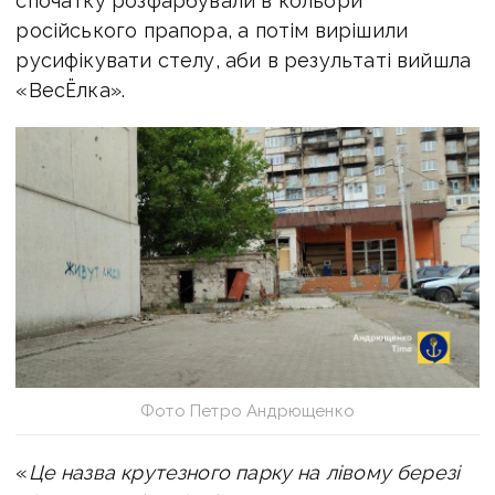
спочатку розфарбували в кольори
російського прапора, а потім вирішили
русифікувати стелу, аби в результаті вийшла
«ВесЁлка».
Фото Петро Андрющенко
«
Це назва крутезного парку на лівому березі