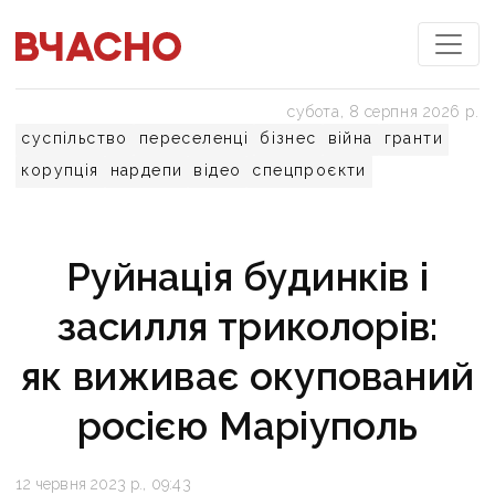
субота, 8 серпня 2026 р.
суспільство
переселенці
бізнес
війна
гранти
корупція
нардепи
відео
спецпроєкти
Руйнація будинків і
засилля триколорів:
як виживає окупований
росією Маріуполь
12 червня 2023 р., 09:43