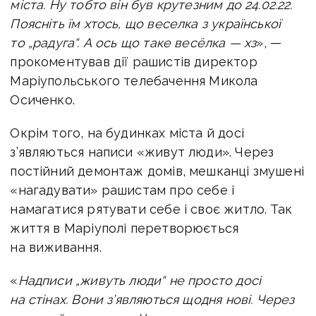
міста. Ну тобто він був крутезним
до 24.02.22.
Поясніть їм хтось, що веселка з української
то „радуга“. А ось що таке весёлка — хз
», —
прокоментував дії рашистів директор
Маріупольського телебачення Микола
Осиченко.
Окрім того, на будинках міста й досі
з’являються написи «живут люди». Через
постійний демонтаж домів, мешканці змушені
«нагадувати» рашистам про себе і
намагатися рятувати себе і своє житло. Так
життя в Маріуполі перетворюється
на виживання.
«
Надписи „живуть люди“ не просто досі
на стінах. Вони з’являються щодня нові. Через