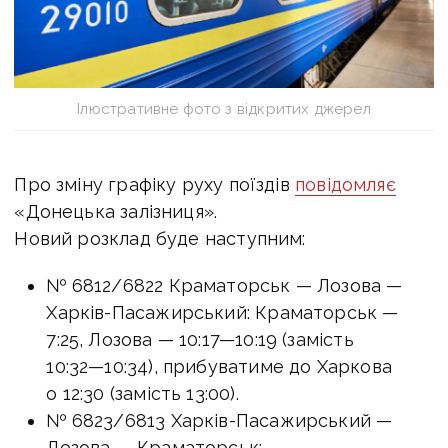
Ілюстративне фото з відкритих джерел
Про зміну графіку руху поїздів
повідомляє
«Донецька залізниця»
.
Новий розклад буде наступним:
№ 6812/6822 Краматорськ — Лозова —
Харків-Пасажирський: Краматорськ —
7:25, Лозова —
10:17—10:19
(замість
10:32—10:34
), прибуватиме до Харкова
о 12:30 (замість 13:00).
№ 6823/6813 Харків-Пасажирський —
Лозова — Краматорськ: