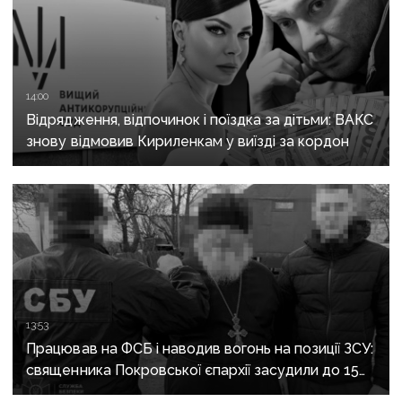
14:00
Відрядження, відпочинок і поїздка за дітьми: ВАКС
знову відмовив Кириленкам у виїзді за кордон
13:53
Працював на ФСБ і наводив вогонь на позиції ЗСУ:
священника Покровської єпархії засудили до 15
років