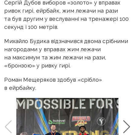
Сергій Дубов виборов «золото» у вправах
ривок гирі, ейрбайк, жим лежачи на рази
та був другим у веслуванні на тренажері 100
секунд і 100 метрів.
Михайло Будика відзначився двома срібними
нагородами у вправах жим лежачи
на максимум та жим лежачи на рази,
«бронзою» у ривку гирі.
Роман Мещеряков здобув «срібло»
в ейрбайку.