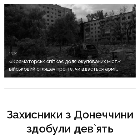
13:20
«Краматорськ спіткає доля окупованих міст»:
військовий оглядач про те, чи вдасться армії
рф захопити останню агломерацію Донеччини до
кінця 2026 року
Захисники з Донеччини
здобули дев`ять