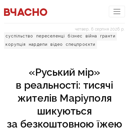
четвер, 6 серпня 2026 р.
суспільство
переселенці
бізнес
війна
гранти
корупція
нардепи
відео
спецпроєкти
«Руський мір»
в реальності: тисячі
жителів Маріуполя
шикуються
за безкоштовною їжею