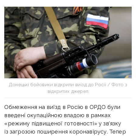
Донецькі бойовики відкрили виїзд до Росії / Фото з
відкритих джерел
Обмеження на виїзд в Росію в ОРДО були
введені окупаційною владою в рамках
«режиму підвищеної готовності» у зв'язку
із загрозою поширення коронавірусу. Тепер