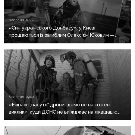
8 серпня, 10:47
«Син українського Донбасу»: у Києві
прощаються із загиблим Олексієм Юковим —
пошуковцем загону «Плацдарм»
8 серпня, 09:00
«Екіпажі „пасуть“ дрони, їдемо не на кожен
виклик»: куди ДСНС не виїжджає на ліквідацію
надзвичайних ситуацій у Краматорську
та Слов’янську