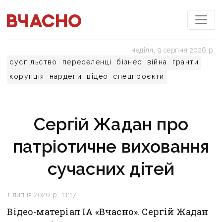
неділя, 9 серпня 2026 р.
суспільство
переселенці
бізнес
війна
гранти
корупція
нардепи
відео
спецпроєкти
Сергій Жадан про
патріотичне виховання
сучасних дітей
1 липня 2020 р., 11:17
Відео-матеріал ІА «Вчасно». Сергій Жадан