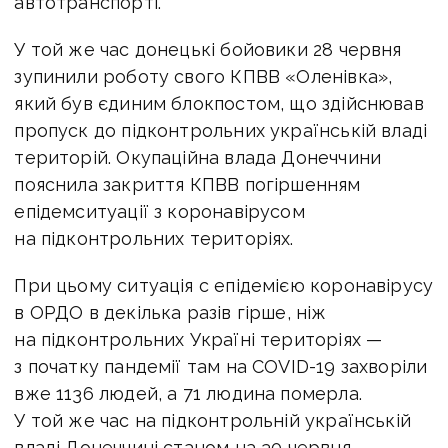
автотранспорті.
У той же час донецькі бойовики 28 червня
зупинили роботу свого КПВВ «Оленівка»,
який був єдиним блокпостом, що здійснював
пропуск до підконтрольних українській владі
територій. Окупаційна влада Донеччини
пояснила закриття КПВВ погіршенням
епідемситуації з коронавірусом
на підконтрольних територіях.
При цьому ситуація с епідемією коронавірусу
в ОРДО в декілька разів гірше, ніж
на підконтрольних Україні територіях —
з початку пандемії там на COVID-19 захворіли
вже 1136 людей, а 71 людина померла.
У той же час на підконтрольній українській
владі Донеччині станом на 30 червня