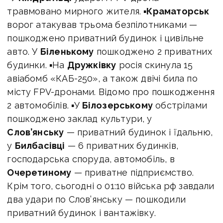
травмовано мирного жителя. ▪
Краматорськ
ворог атакував трьома безпілотниками —
пошкоджено приватний будинок і цивільне
авто. У
Біленькому
пошкоджено 2 приватних
будинки. ▪На
Дружківку
росія скинула 15
авіабомб «КАБ-250», а також двічі била по
місту FPV-дронами. Відомо про пошкодження
2 автомобілів. ▪У
Білозерському
обстрілами
пошкоджено заклад культури, у
Слов’янську
— приватний будинок і їдальню,
у
Билбасівці
— 6 приватних будинків,
господарська споруда, автомобіль, в
Очеретиному
— приватне підприємство.
Крім того, сьогодні о 01:10 війська рф завдали
два удари по Слов’янську — пошкодили
приватний будинок і вантажівку.