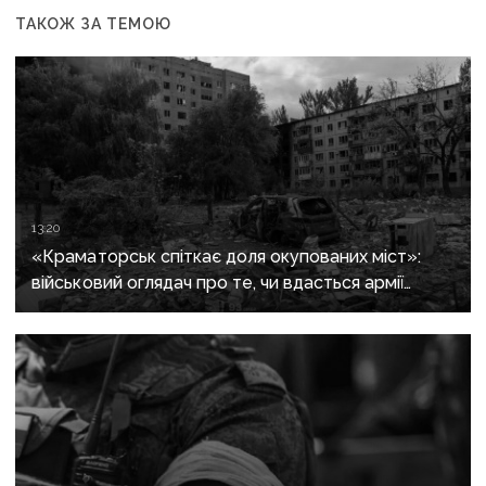
ТАКОЖ ЗА ТЕМОЮ
13:20
«Краматорськ спіткає доля окупованих міст»:
військовий оглядач про те, чи вдасться армії
рф захопити останню агломерацію Донеччини до
кінця 2026 року