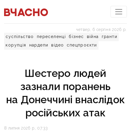
четвер, 6 серпня 2026 р.
суспільство
переселенці
бізнес
війна
гранти
корупція
нардепи
відео
спецпроєкти
Шестеро людей
зазнали поранень
на Донеччині внаслідок
російських атак
8 липня 2026 р., 07:33