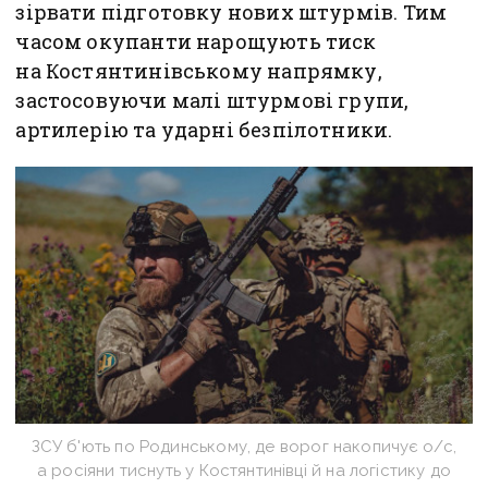
зірвати підготовку нових штурмів. Тим
часом окупанти нарощують тиск
на Костянтинівському напрямку,
застосовуючи малі штурмові групи,
артилерію та ударні безпілотники.
ЗСУ б'ють по Родинському, де ворог накопичує о/с,
а росіяни тиснуть у Костянтинівці й на логістику до