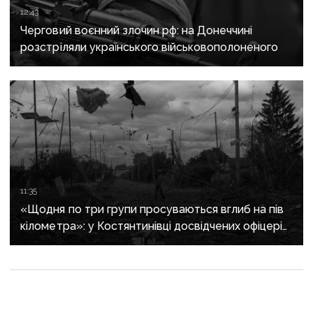
12:43
Черговий воєнний злочин рф: на Донеччині
розстріляли українського військовополоненого
11:35
«Щодня по три групи просуваються вглиб на пів
кілометра»: у Костянтинівці досвідчених офіцерів
рф відправляють на штурми позицій