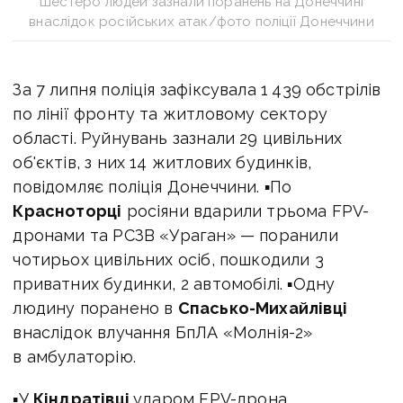
Шестеро людей зазнали поранень на Донеччині
внаслідок російських атак/фото поліції Донеччини
За 7 липня поліція зафіксувала 1 439 обстрілів
по лінії фронту та житловому сектору
області. Руйнувань зазнали 29 цивільних
об'єктів, з них 14 житлових будинків,
повідомляє поліція Донеччини. ▪По
Красноторці
росіяни вдарили трьома FPV-
дронами та РСЗВ «Ураган» — поранили
чотирьох цивільних осіб, пошкодили 3
приватних будинки, 2 автомобілі. ▪Одну
людину поранено в
Спасько-Михайлівці
внаслідок влучання БпЛА «Молнія-2»
в амбулаторію.
▪У
Кіндратівці
ударом FPV-дрона