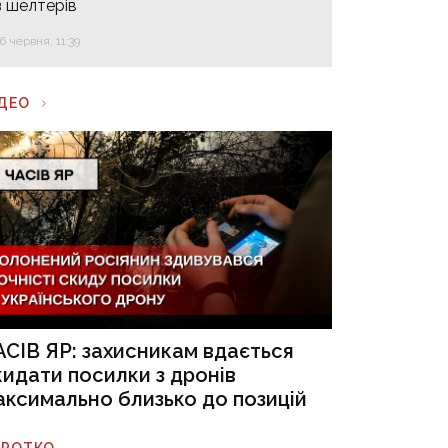
з шелтерів
16 червня, 11:39
ІДЕО
АСІВ ЯР: захисникам вдається
кидати посилки з дронів
аксимально близько до позицій
ОРОТКО