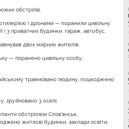
рожих обстрілів.
артилерією і дронами — поранили цивільну
і 3 приватних будинки, гараж, автобус.
авмував двох мирних жителів.
ську — поранено цивільну особу,
райському травмовано людину, пошкоджено
у, зруйновано 3 оселі.
купанти обстріляли Слов’янськ,
оджено житлові будинки, заклади освіти,