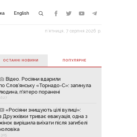
ка
English
пʼятниця, 7 серпня 2026 р.
ОСТАННІ НОВИНИ
ПОПУЛЯРНE
Відео. Росіяни вдарили
по Слов’янську «Торнадо-С»: загинула
людина, п’ятеро поранені
16:27
«Росіяни знищують цілі вулиці»:
з Дружківки триває евакуація, одна з
жінок вирішила виїхати після загибелі
чоловіка
13:05