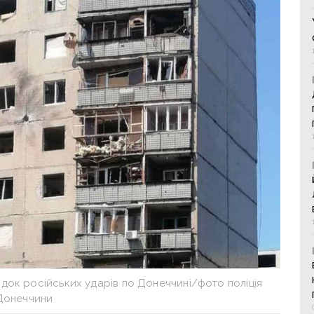
док російських ударів по Донеччині/фото поліція
Донеччини