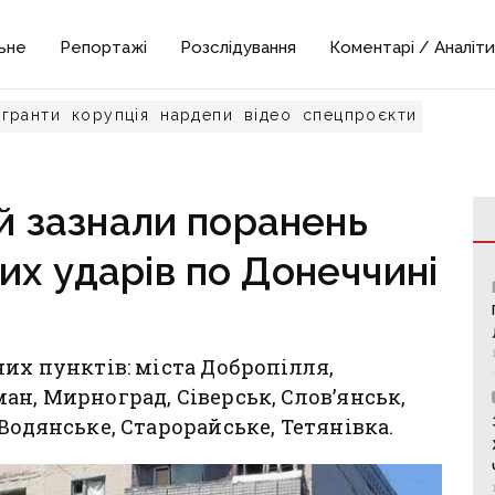
ьне
Репортажі
Розслідування
Коментарі / Аналіти
гранти
корупція
нардепи
відео
спецпроєкти
 зазнали поранень
их ударів по Донеччині
них пунктів: міста Добропілля,
ан, Мирноград, Сіверськ, Слов’янськ,
Водянське, Старорайське, Тетянівка.