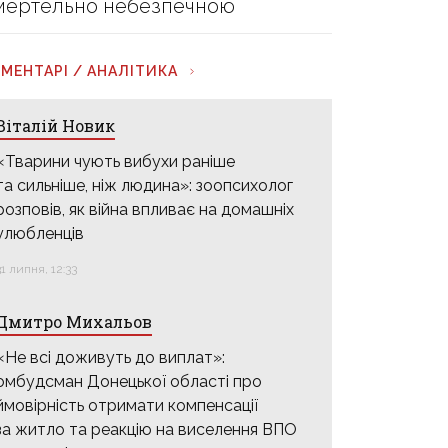
мертельно небезпечною
МЕНТАРІ / АНАЛІТИКА
Віталій Новик
«Тварини чують вибухи раніше
та сильніше, ніж людина»: зоопсихолог
розповів, як війна впливає на домашніх
улюбленців
31 липня, 12:33
Дмитро Михальов
«Не всі доживуть до виплат»:
омбудсман Донецької області про
ймовірність отримати компенсації
за житло та реакцію на виселення ВПО