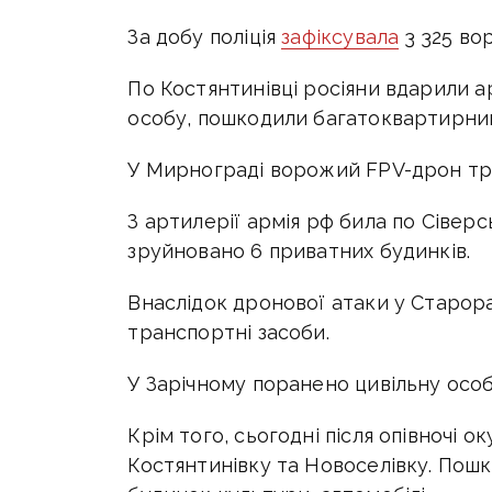
За добу поліція
зафіксувала
3 325 во
По Костянтинівці росіяни вдарили 
особу, пошкодили багатоквартирний 
У Мирнограді ворожий FPV-дрон тр
З артилерії армія рф била по Сівер
зруйновано 6 приватних будинків.
Внаслідок дронової атаки у Старо
транспортні засоби.
У Зарічному поранено цивільну особ
Крім того, сьогодні після опівночі о
Костянтинівку та Новоселівку. Пошк