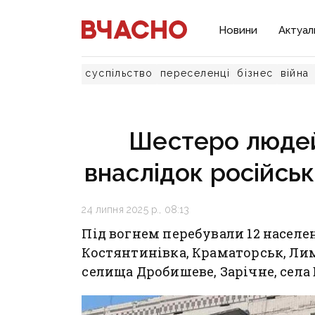
Новини
Актуал
суспільство
переселенці
бізнес
війна
Шестеро людей
внаслідок російськ
24 липня 2025 р., 08:13
Під вогнем перебували 12 населе
Костянтинівка, Краматорськ, Лим
селища Дробишеве, Зарічне, села 