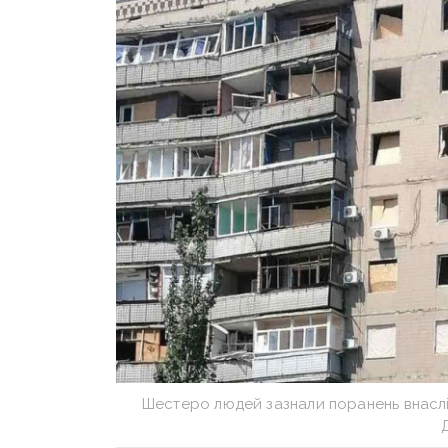
Шестеро людей зазнали поранень внаслі