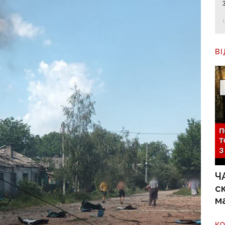
В
Ч
с
м
К