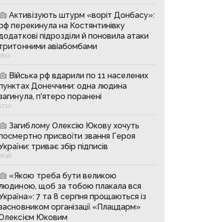
Активізують штурм «воріт Донбасу»:
рф перекинула на Костянтинівку
додаткові підрозділи й поновила атаки
тритонними авіабомбами
08:01
Війська рф вдарили по 11 населених
пунктах Донеччини: одна людина
загинула, п’ятеро поранені
07:12
Загиблому Олексію Юкову хочуть
посмертно присвоїти звання Героя
України: триває збір підписів
06:48
«Якою треба бути великою
людиною, щоб за тобою плакала вся
Україна»: 7 та 8 серпня прощаються із
засновником організації «Плацдарм»
Олексієм Юковим