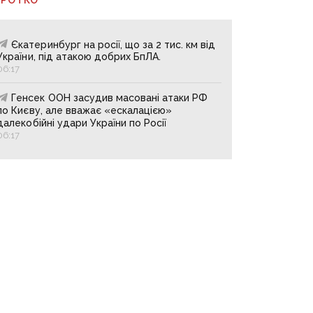
Єкатеринбург на росії, що за 2 тис. км від
України, під атакою добрих БпЛА.
06:17
Генсек ООН засудив масовані атаки РФ
по Києву, але вважає «ескалацією»
далекобійні удари України по Росії
06:17