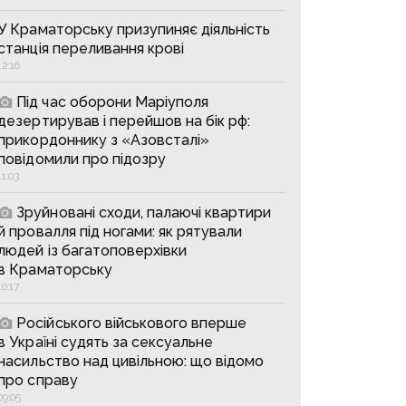
У Краматорську призупиняє діяльність
станція переливання крові
12:16
Під час оборони Маріуполя
дезертирував і перейшов на бік рф:
прикордоннику з «Азовсталі»
повідомили про підозру
11:03
Зруйновані сходи, палаючі квартири
й провалля під ногами: як рятували
людей із багатоповерхівки
в Краматорську
10:17
Російського військового вперше
в Україні судять за сексуальне
насильство над цивільною: що відомо
про справу
09:05