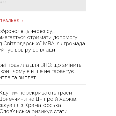
05:23
КТУАЛЬНЕ
оброволець через суд
амагається отримати допомогу
ід Світлодарської МВА: як громада
уйнує довіру до влади
ові правила для ВПО: що змінить
акон і чому він ще не гарантує
итла та виплат
Ждуни» перекривають траси
 Донеччини на Дніпро й Харків:
вакуація з Краматорська
 Слов’янська ризикує стати