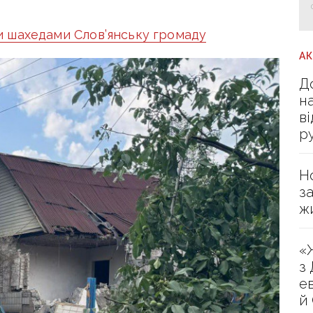
и шахедами Слов’янську громаду
А
Д
н
в
р
Н
з
ж
«
з
е
й