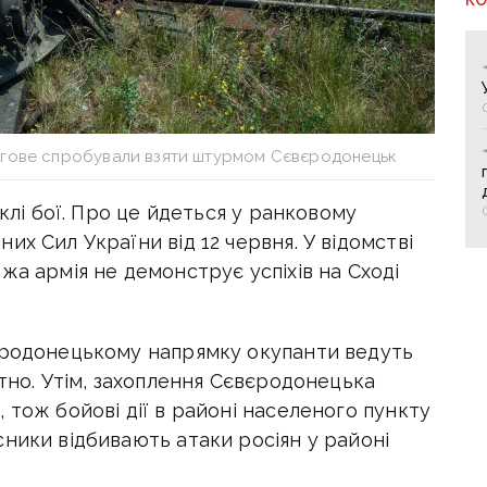
ргове спробували взяти штурмом Сєвєродонецьк
еклі бої. Про це йдеться у ранковому
их Сил України від 12 червня. У відомстві
жа армія не демонструє успіхів на Сході
єродонецькому напрямку окупанти ведуть
атно. Утім, захоплення Сєвєродонецька
 тож бойові дії в районі населеного пункту
ники відбивають атаки росіян у районі