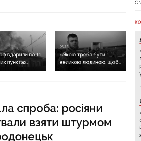
с
КО
05:23
 рф вдарили по 11
«Якою треба бути
их пунктах
великою людиною, щоб
ни: одна людина
за тобою плакала вся
, п’ятеро
Україна»: 7 та 8 серпня
і
прощаються із
засновником організації
«Плацдарм» Олексієм
ла спроба: росіяни
Юковим
ували взяти штурмом
родонецьк