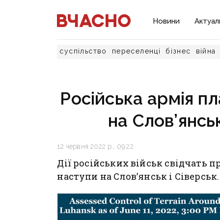
Новини
Актуал
суспільство
переселенці
бізнес
війна
Російська армія п
на Слов’янськ
12 червня 2022 р., 09:22
Дії російських військ свідчать п
наступи на Слов’янськ і Сіверськ.