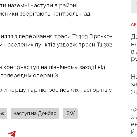
ти наземні наступи в районі
хисники зберігають контроль над
А
Д
илля з перерізання траси T1303 Гірсько-
н
м населених пунктів уздовж траси T1302
в
р
и контрнаступ на північному заході від
д попередніх операцій.
Н
з
али першу партію російських паспортів у
ж
«
ьк
наступ на Донбас
ISW
з
е
й