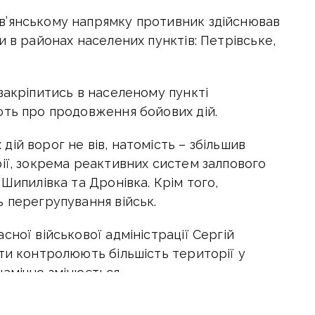
в’янському напрямку противник здійснював
и в районах населених пунктів: Петрівське,
закріпитись в населеному пункті
ють про продовження бойових дій.
ій ворог не вів, натомість – збільшив
ії, зокрема реактивних систем залпового
Шипилівка та Дронівка. Крім того,
 перегрупування військ.
сної військової адміністрації Сергій
ти контролюють більшість території у
амічно змінюється.
а не може бути мови та закликав людей, які