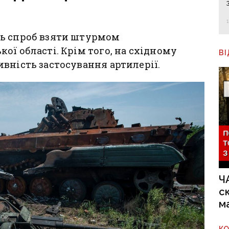
ть спроб взяти штурмом
ої області. Крім того, на східному
В
вність застосування артилерії.
Ч
с
м
К