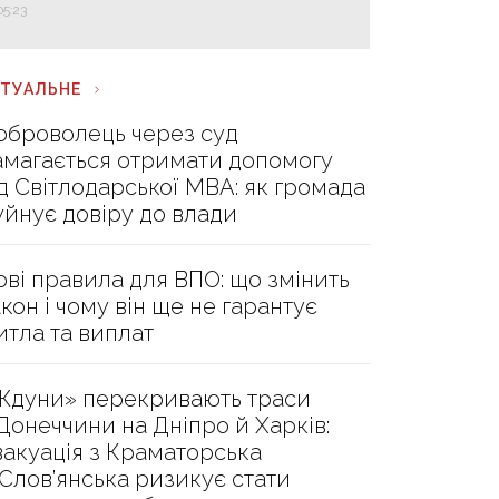
05:23
КТУАЛЬНЕ
оброволець через суд
амагається отримати допомогу
ід Світлодарської МВА: як громада
уйнує довіру до влади
ові правила для ВПО: що змінить
акон і чому він ще не гарантує
итла та виплат
Ждуни» перекривають траси
 Донеччини на Дніпро й Харків:
вакуація з Краматорська
 Слов’янська ризикує стати