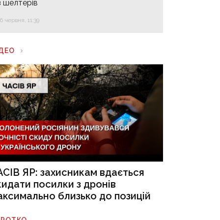
з шелтерів
16 червня, 11:39
ІДЕО
АСІВ ЯР: захисникам вдається
кидати посилки з дронів
аксимально близько до позицій
ОРОТКО