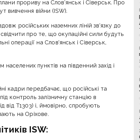
 плани прориву на Слов'янськ і Сіверськ. Про
т вивчення війни (ISW).
довж російських наземних ліній зв'язку до
свідчити про те, що окупаційні сили будуть
і операції на Слов'янськ і Сіверськ,
населених пунктів на південний захід і
йні кадри передбачає, що російські та
під контроль залізничну станцію в
д від T1303) і, ймовірно, спробують
пають на Оріхове.
ітиків ISW: