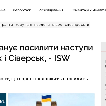
ьне
Репортажі
Розслідування
Коментарі / Аналіти
гранти
корупція
нардепи
відео
спецпроєкти
ланує посилити наступи
 і Сіверськ, - ISW
ро те, що ворог продовжить і посилить