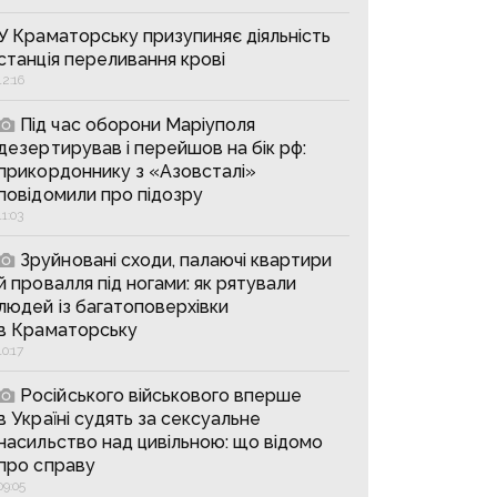
У Краматорську призупиняє діяльність
станція переливання крові
12:16
Під час оборони Маріуполя
дезертирував і перейшов на бік рф:
прикордоннику з «Азовсталі»
повідомили про підозру
11:03
Зруйновані сходи, палаючі квартири
й провалля під ногами: як рятували
людей із багатоповерхівки
в Краматорську
10:17
Російського військового вперше
в Україні судять за сексуальне
насильство над цивільною: що відомо
про справу
09:05