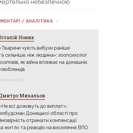
мертельно небезпечною
МЕНТАРІ / АНАЛІТИКА
Віталій Новик
«Тварини чують вибухи раніше
та сильніше, ніж людина»: зоопсихолог
розповів, як війна впливає на домашніх
улюбленців
31 липня, 12:33
Дмитро Михальов
«Не всі доживуть до виплат»:
омбудсман Донецької області про
ймовірність отримати компенсації
за житло та реакцію на виселення ВПО