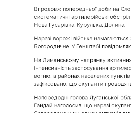
Впродовж попередньої доби на Сло
систематичні артилерійські обстріл
Нова Гусарівка, Курулька, Долина.
Наразі ворожі війська намагаються 
Богородичне. У Генштабі повідомля
На Лиманському напрямку активних д
інтенсивність застосування артилер
вогню, в районах населених пунктів 
зафіксовано, що окупанти проводять
Напередодні голова Луганської обла
Гайдай наголосив, що наразі окупан
Сєвєродонецьку, однак ситуація дин
Він підкреслив, що про "здачу" міст