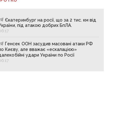
Єкатеринбург на росії, що за 2 тис. км від
України, під атакою добрих БпЛА.
06:17
Генсек ООН засудив масовані атаки РФ
по Києву, але вважає «ескалацією»
далекобійні удари України по Росії
06:17