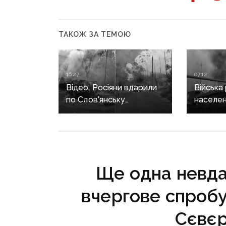
ТАКОЖ ЗА ТЕМОЮ
16:27
07:12
Відео. Росіяни вдарили
Війська
по Слов’янську
населен
«Торнадо-С»: загинула
Донеччи
людина, п’ятеро
загинула
поранені
поранен
Ще одна невда
вчергове спроб
Сєвє