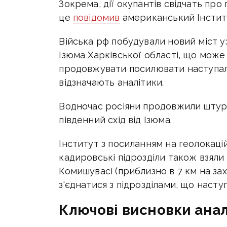
Зокрема, дії окупантів свідчать про
це
повідомив
американський Інститу
Війська рф побудували новий міст уз
Ізюма Харківської області, що може 
продовжувати посилювати наступальн
відзначають аналітики.
Водночас росіяни продовжили штурм 
південний схід від Ізюма.
Інститут з посиланням на геолокаці
кадировські підрозділи також взяли 
Комишувасі (приблизно в 7 км на захі
з'єднатися з підрозділами, що насту
Ключові висновки анал