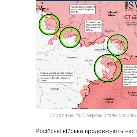
Слов'янськ та Сіверськ стали основн
Російські війська продовжують наст