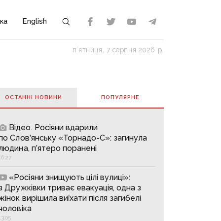
ка
English
пʼятниця, 7 серпня 2026 р.
ОСТАННІ НОВИНИ
ПОПУЛЯРНE
Відео. Росіяни вдарили
по Слов’янську «Торнадо-С»: загинула
людина, п’ятеро поранені
16:27
«Росіяни знищують цілі вулиці»:
з Дружківки триває евакуація, одна з
жінок вирішила виїхати після загибелі
чоловіка
13:05