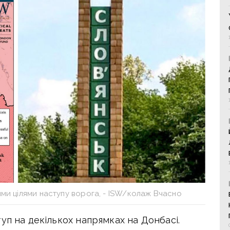
ими цілями наступу ворога, - ISW/колаж Вчасно
уп на декількох напрямках на Донбасі.