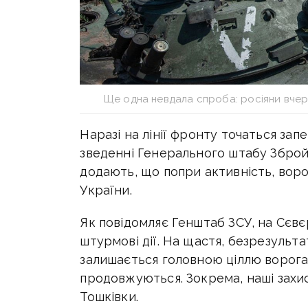
Ще одна невдала спроба: росіяни вче
Наразі на лінії фронту точаться зап
зведенні Генерального штабу Збройн
додають, що попри активність, воро
України.
Як повідомляє Генштаб ЗСУ, на Сєв
штурмові дії. На щастя, безрезульт
залишається головною ціллю ворога,
продовжуються. Зокрема, наші захис
Тошківки.