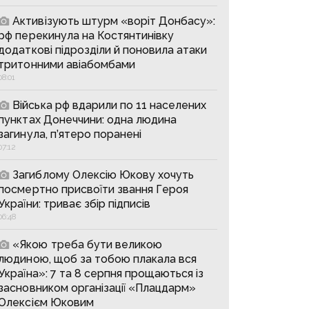
Активізують штурм «воріт Донбасу»:
рф перекинула на Костянтинівку
додаткові підрозділи й поновила атаки
тритонними авіабомбами
08:01
Війська рф вдарили по 11 населених
пунктах Донеччини: одна людина
загинула, п’ятеро поранені
07:12
Загиблому Олексію Юкову хочуть
посмертно присвоїти звання Героя
України: триває збір підписів
06:48
«Якою треба бути великою
людиною, щоб за тобою плакала вся
Україна»: 7 та 8 серпня прощаються із
засновником організації «Плацдарм»
Олексієм Юковим