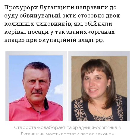
Прокурори Луганщини направили до
суду обвинувальні акти стосовно двох
колишніх чиновників, які обійняли
керівні посади у так званих «органах
влади» при окупаційній владі рф.
Староста-колаборант та зрадниця-освітянка з
Луганщини мають постати перед законом