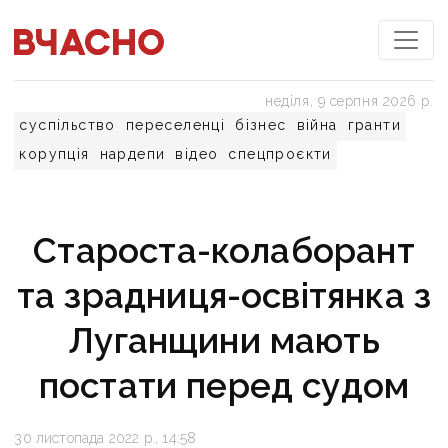
неділя, 9 серпня 2026 р.
суспільство
переселенці
бізнес
війна
гранти
корупція
нардепи
відео
спецпроєкти
Староста-колаборант
та зрадниця-освітянка з
Луганщини мають
постати перед судом
30 листопада 2022 р., 14:58