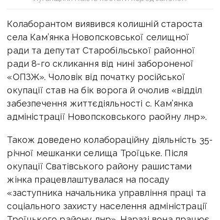
Колаборантом виявився колишній староста
села Кам’янка Новопсковської селищної
ради та депутат Старобільської районної
ради 8-го скликання від нині забороненої
«ОПЗЖ». Чоловік від початку російської
окупації став на бік ворога й очолив «відділ
забезпечення життєдіяльності с. Кам’янка
адміністрації Новопсковського раойну лнр».
Також доведено колабораційну діяльність 35-
річної мешканки селища Троїцьке. Після
окупації Сватівського району рашистами
жінка працевлаштувалася на посаду
«заступника начальника управління праці та
соціального захисту населення адміністрації
Троїцького району лнр». Наразі вона працює