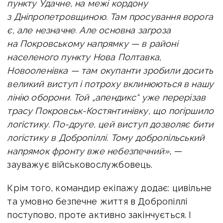
пункту Удачне, на межі кордону
з Дніпропетровщиною. Там просування ворога
є, але незначне. Але основна загроза
на Покровському напрямку — в районі
населеного пункту Нова Полтавка,
Новооленівка — там окупанти зробили досить
великий виступ і потроху вклинюються в нашу
лінію оборони. Той „апендикс“ уже перерізав
трасу Покровськ-Костянтинівку, що погіршило
логістику. По-друге, цей виступ дозволяє бити
логістику в Добропіллі. Тому добропільський
напрямок фронту вже небезпечний»
, —
зауважує військовослужбовець.
Крім того, командир екіпажу додає: цивільне
та умовно безпечне життя в Добропіллі
поступово, проте активно закінчується. І