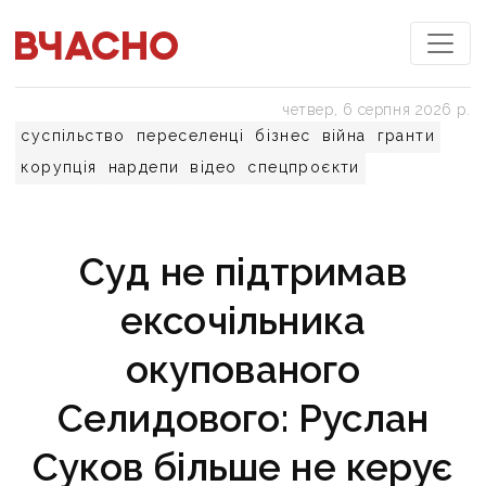
четвер, 6 серпня 2026 р.
суспільство
переселенці
бізнес
війна
гранти
корупція
нардепи
відео
спецпроєкти
Суд не підтримав
ексочільника
окупованого
Селидового: Руслан
Суков більше не керує