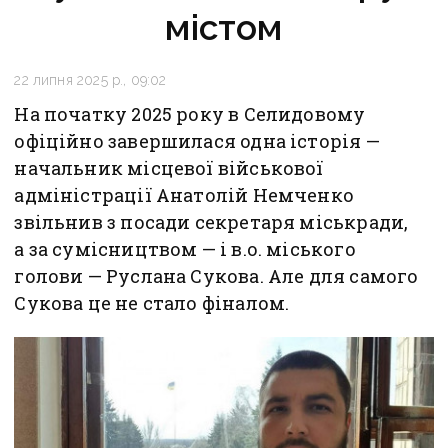
містом
22 липня 2025 р., 09:02
На початку 2025 року в Селидовому
офіційно завершилася одна історія —
начальник місцевої військової
адміністрації Анатолій Немченко
звільнив з посади секретаря міськради,
а за сумісництвом — і в.о. міського
голови — Руслана Сукова. Але для самого
Сукова це не стало фіналом.