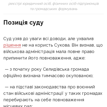
реєстрі юридичний осіб, фізичних осіб-підприємців
та громадських формувань
Позиція суду
Суд узяв до уваги всі доводи, але ухвалив
рішення
не на користь Сукова. Він визнав,
що
військова адміністрація мала повне право
припинити його повноваження, адже:
— з початку року Селидівська громада
офіційно визнана тимчасово окупованою;
— на підставі законодавства про воєнний
стан військові адміністрації у таких
громадах
перебирають на себе повноваження
місцевих рад;