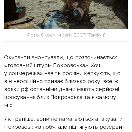
Фото: Окремий загін БССП "Тайфун"
Окупанти анонсували, що розпочинається
«головний штурм Покровська». Хоч
у соцмережах навіть росіяни кепкують, що
він неофіційно триває близько року, все ж
вояки рф останніми днями мають серйозні
просування близ Покровська та в самому
місті.
Як і раніше, вони не намагаються атакувати
Покровськ «в лоб», але підтягують резерви