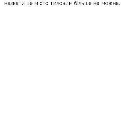
назвати це місто тиловим більше не можна.
«Скоріш за все, життя цивільних у Добропіллі
в короткі терміни стане дуже важким.
Враховуючи перебої з водопостачанням,
постійні обстріли й тепер — атаки дронів.
Можна зробити висновок, що найважчий
період для міста вже почався»
, — каже Скіф.