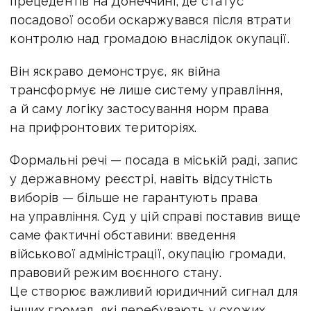
прецедентів на Донеччині, де статус
посадової особи оскаржувався після втрати
контролю над громадою внаслідок окупації.
Він яскраво демонструє, як війна
трансформує не лише систему управління,
а й саму
логіку застосування норм права
на прифронтових територіях.
Формальні речі — посада в міській раді, запис
у державному реєстрі, навіть відсутність
виборів — більше не гарантують права
на управління. Суд у цій справі поставив вище
саме фактичні обставини: введення
військової адміністрації, окупацію громади,
правовий режим воєнного стану.
Це створює важливий юридичний сигнал для
інших
громад, які перебувають у схожих