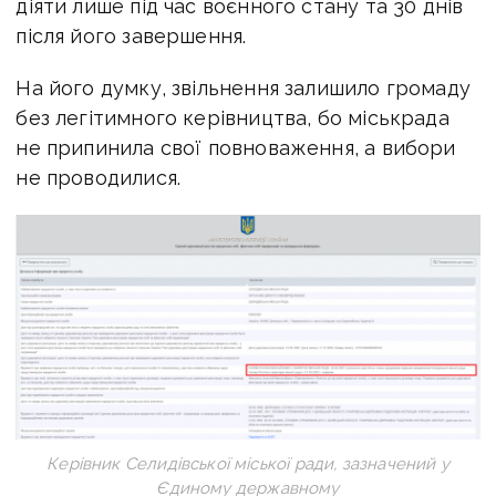
діяти лише під час воєнного стану та 30
днів
після його завершення.
На його думку, звільнення залишило громаду
без
легітимного керівництва, бо міськрада
не припинила свої повноваження, а вибори
не
проводилися.
Керівник Селидівської міської ради, зазначений у
Єдиному державному