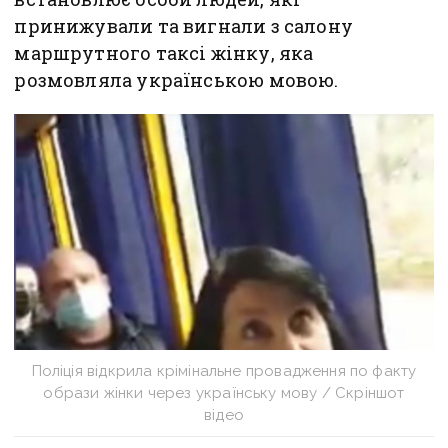
принижували та вигнали з салону
маршрутного таксі жінку, яка
розмовляла українською мовою.
Поліція відкрила крімінальне провадження по факту
образи жінки через українську мову / Скріншот
відео