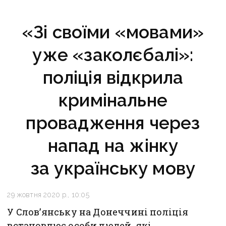
«Зі своїми «мовами»
уже «заколєбалі»:
поліція відкрила
кримінальне
провадження через
напад на жінку
за українську мову
29 жовтня 2020 р., 10:05
У Слов’янську на Донеччині поліція
встановлює особи людей, які