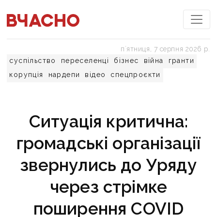
пʼятниця, 7 серпня 2026 р.
суспільство
переселенці
бізнес
війна
гранти
корупція
нардепи
відео
спецпроєкти
Ситуація критична:
громадські організації
звернулись до Уряду
через стрімке
поширення COVID