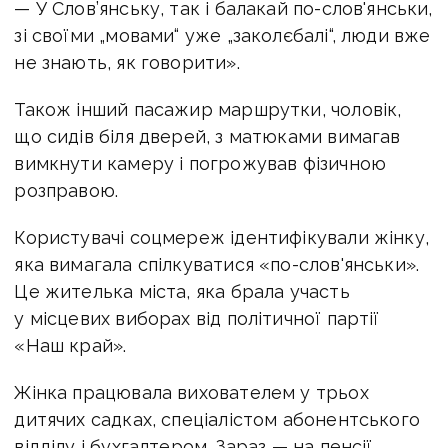
— У Слов’янську, так і балакай по-слов'янськи,
зі своїми „мовами“ уже „заколєбалі“, люди вже
не знають, як говорити».
Також інший пасажир маршрутки, чоловік,
що сидів біля дверей, з матюками вимагав
вимкнути камеру і погрожував фізичною
розправою.
Користувачі соцмереж ідентифікували жінку,
яка вимагала спілкуватися «по-слов'янськи».
Це жителька міста, яка брала участь
у місцевих виборах від політичної партії
«Наш край».
Жінка працювала вихователем у трьох
дитячих садках, спеціалістом абонентського
відділу і бухгалтером. Зараз — на пенсії.