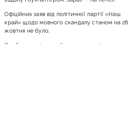
Офіційних заяв від політичної партії «Наш
край» щодо мовного скандалу станом на 28
жовтня не було.
Особу чоловіка, який погрожував і лаявся,
поки що не встановили.
Поліція відкрила кримінальне провадження
за ч. 1 ст. 161 Кримінального кодексу України
«Порушення рівноправності громадян
залежно від їх расової, національної
належності, релігійних переконань,
інвалідності та за іншими ознакам». Санкція
статті передбачає покарання від штрафу
до трьох років позбавлення волі.