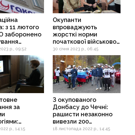
аційна
Окупанти
: з 11 лютого
впроваджують
О заборонено
жорсткі норми
ування
початкової військової
ним
підготовки для дітей
023 р., 09:52
30 січня 2023 р., 06:45
етом
товне
З окупованого
ння за
Донбасу до Чечні:
ми
рашисти незаконно
гіями:
вивезли 200
и відкривають
українських підлітків
022 р., 14:15
18 листопада 2022 р., 14:45