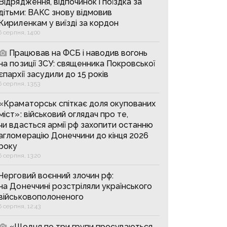
Відрядження, відпочинок і поїздка за
дітьми: ВАКС знову відмовив
Кириленкам у виїзді за кордон
6 серпня, 14:00
Працював на ФСБ і наводив вогонь
на позиції ЗСУ: священника Покровської
єпархії засудили до 15 років
6 серпня, 13:53
«Краматорськ спіткає доля окупованих
міст»: військовий оглядач про те,
чи вдасться армії рф захопити останню
агломерацію Донеччини до кінця 2026
року
6 серпня, 13:20
Черговий воєнний злочин рф:
на Донеччині розстріляли українського
військовополоненого
6 серпня, 12:43
«Щодня по три групи просуваються