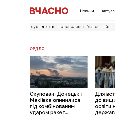
Новини
Актуал
суспільство
переселенці
бізнес
війна
ОРДЛО
Окуповані Донецьк і
Для вст
Макіївка опинилися
до вищи
під комбінованим
освіти 
ударом ракет
держав