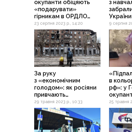
окупанти обіцяють
з навча
«подарувати»
забрали
гірникам в ОРДЛО
України
зарплати до Дня
випуск
23 серпня 2023 р., 14:20
9 серпня 20
шахтаря
донець
медунів
якому 
вирвати
За руку
«Підпал
з «економічним
в кольо
голодом»: як росіяни
рф»: у Г
привчають
окупан
окупований Схід
19-річн
29 травня 2023 р., 10:33
25 травня 2
до вбогості,
«терпимості»
й ночівлі під банками