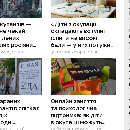
купантів —
«Діти з окупації
не чекай:
складають вступні
плених
іспити на високі
іях росіяни
бали — у них потужна
» на виплати
мотивація»: як молоді
24 р., 14:00
31 травня 2024 р., 14:00
ан
з ТОТ вступити у ВНЗ
України
араних
Онлайн заняття
антів спіткає
та психологічна
д»:
підтримка: як діти
одні
в окупації можуть
ється з тими,
долучитися
024 р., 12:46
14 березня 2024 р., 14:10