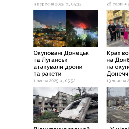
та дронів
9 вересня 2025 р., 05:32
26 серпня 2
Окуповані Донецьк
Крах в
та Луганськ
на Донб
атакували дрони
на окуп
та ракети
Донечч
через д
1 липня 2025 р., 05:52
13 червня 2