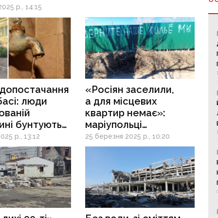
025 р., 14:15
одопостачання
«Росіян заселили,
асі: люди
а для місцевих
ованій
квартир немає»:
ині бунтують
маріупольці
ефіцит води
скаржаться
025 р., 13:12
25 березня 2025 р., 10:20
на житлову політику
окупантів