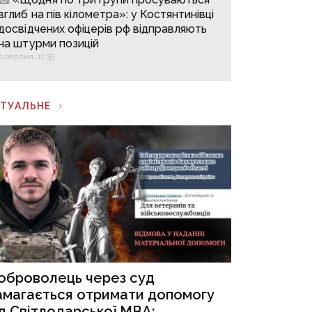
вглиб на пів кілометра»: у Костянтинівці
досвідчених офіцерів рф відправляють
на штурми позицій
6 серпня, 11:35
КТУАЛЬНЕ
оброволець через суд
амагається отримати допомогу
ід Світлодарської МВА: