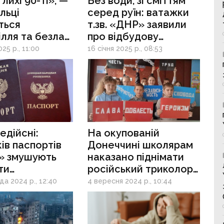
 лихі 90-ті», —
Без води, зі сміттям
льці
серед руїн: ватажки
ться
т.зв. «ДНР» заявили
ілля та безлад
про відбудову
пантах
аеропорту
25 р., 11:00
16 січня 2025 р., 08:53
в Донецьку
едійсні:
На окупованій
ів паспортів
Донеччині школярам
» змушують
наказано піднімати
ти
російський триколор
янство рф
та вмикати гімн
а 2024 р., 12:40
4 вересня 2024 р., 10:44
окупантів