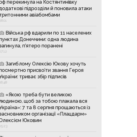
рф перекинула на Костянтинівку
додаткові підрозділи й поновила атаки
тритонними авіабомбами
08:01
Війська рф вдарили по 11 населених
пунктах Донеччини: одна людина
загинула, п’ятеро поранені
07:12
Загиблому Олексію Юкову хочуть
посмертно присвоїти звання Героя
України: триває збір підписів
06:48
«Якою треба бути великою
людиною, щоб за тобою плакала вся
Україна»: 7 та 8 серпня прощаються із
засновником організації «Плацдарм»
Олексієм Юковим
05:23