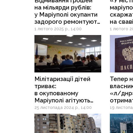
Відмивання грошей
«У місті
на мільярди рублів:
маріупо
у Маріуполі окупанти
скаржа
задорого ремонтують
на свав
аварійні будинки, які
при оку
1 лютого 2025 р., 14:00
1 лютого 20
невдовзі зноситимуть
Мілітаризації дітей
Тепер н
триває:
власник
в окупованому
«л/днр
Маріуполі агітують
отрима
школярів вступати
громад
25 листопада 2024 р., 14:00
19 листопад
до росгвардії