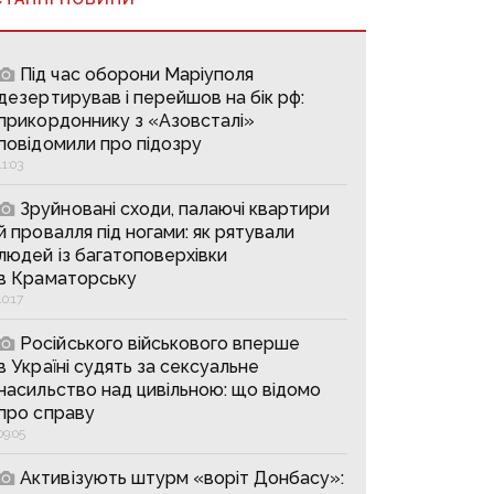
Під час оборони Маріуполя
дезертирував і перейшов на бік рф:
прикордоннику з «Азовсталі»
повідомили про підозру
11:03
Зруйновані сходи, палаючі квартири
й провалля під ногами: як рятували
людей із багатоповерхівки
в Краматорську
10:17
Російського військового вперше
в Україні судять за сексуальне
насильство над цивільною: що відомо
про справу
09:05
Активізують штурм «воріт Донбасу»: