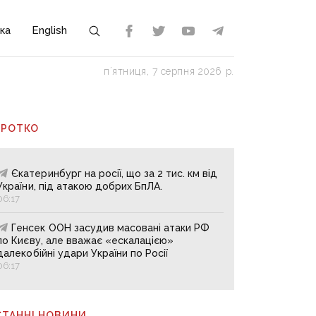
ка
English
пʼятниця, 7 серпня 2026 р.
ОРОТКО
Єкатеринбург на росії, що за 2 тис. км від
України, під атакою добрих БпЛА.
06:17
Генсек ООН засудив масовані атаки РФ
по Києву, але вважає «ескалацією»
далекобійні удари України по Росії
06:17
СТАННІ НОВИНИ