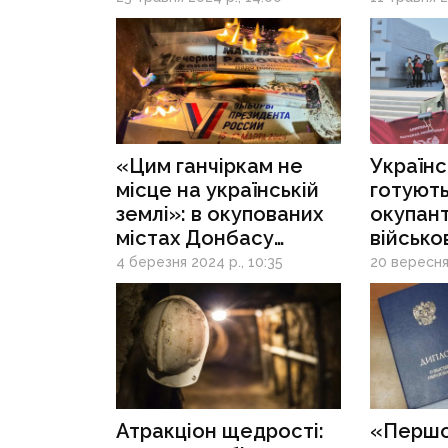
хто 10 
допома
реалізо
днр»
«Цим ганчіркам не
Українс
місце на українській
готують
землі»: в окупованих
окупан
містах Донбасу
військо
чинять спротив
у Доне
4 березня 2024 р., 10:35
20 вересня 
роспропаганді
Атракціон щедрості:
«Перш