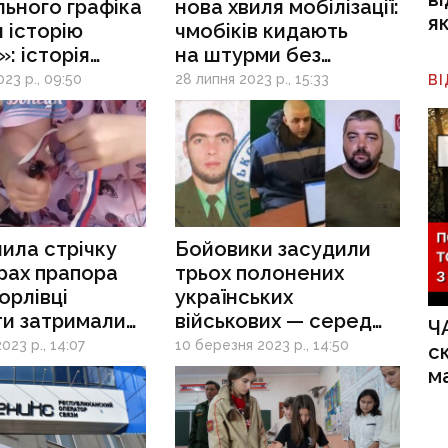
льного графіка
нова хвиля мобілізації:
я
 історію
чмобіків кидають
»: історія
на штурми без
ника
підготовки
23 р., 09:50
28 липня 2023 р., 15:33
В
кого
та спорядження
ерситету,
вдалося
ся з окупації
ила стрічку
Бойовики засудили
рах прапора
трьох полонених
орлівці
українських
ти затримали
військових — серед
Ч
у дівчину
них правозахисник
023 р., 14:07
10 березня 2023 р., 14:50
с
Максим Буткевич
м