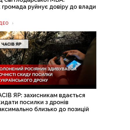
к громада руйнує довіру до влади
ІДЕО
АСІВ ЯР: захисникам вдається
кидати посилки з дронів
аксимально близько до позицій