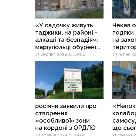
«У садочку живуть
Чекав о
таджики, на районі -
подяки 
алкаші та безнадія»:
на захо
маріупольці обурені,
територ
наскільки окупанти
«кинули
17 серпня 2024 р., 10:06
23 липня 20
запустили їхні райони
донечч
росіяни заявили про
«Непок
створення
колабор
«особливої» зони
самосу
на кордоні з ОРДЛО
що сьог
відбува
23 травня 2024 р., 14:00
11 травня 2