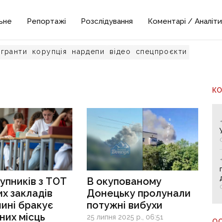
ьне
Репортажі
Розслідування
Коментарі / Аналіти
гранти
корупція
нардепи
відео
спецпроєкти
К
упників з ТОТ
В окупованому
х закладів
Донецьку пролунали
нині бракує
потужні вибухи
них місць
25 липня 2025 р., 06:51
О