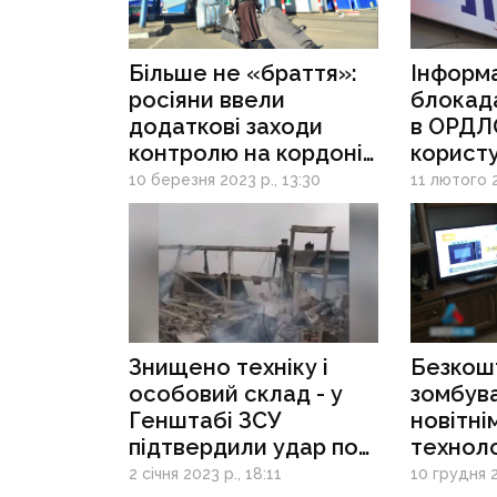
Більше не «браття»:
Інформ
росіяни ввели
блокада
додаткові заходи
в ОРДЛ
контролю на кордоні
корист
з ОРДЛО
мобіль
10 березня 2023 р., 13:30
11 лютого 2
інтерн
Знищено техніку і
Безкош
особовий склад - у
зомбува
Генштабі ЗСУ
новітні
підтвердили удар по
техноло
базі окупантів в
окупант
2 січня 2023 р., 18:11
10 грудня 2