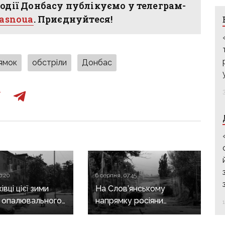
одії Донбасу публікуємо у телеграм-
hasnoua
. Приєднуйтеся!
ямок
обстріли
Донбас
0:20
6 серпня, 07:45
вці цієї зими
На Слов’янському
 опалювального
напрямку росіяни
 фронт
заходять в тил і
ється,
коригують ворожий