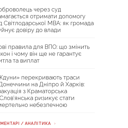
оброволець через суд
амагається отримати допомогу
ід Світлодарської МВА: як громада
уйнує довіру до влади
ові правила для ВПО: що змінить
акон і чому він ще не гарантує
итла та виплат
Ждуни» перекривають траси
 Донеччини на Дніпро й Харків:
вакуація з Краматорська
 Слов’янська ризикує стати
мертельно небезпечною
МЕНТАРІ / АНАЛІТИКА