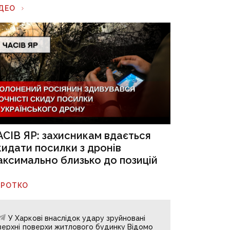
ІДЕО
АСІВ ЯР: захисникам вдається
кидати посилки з дронів
аксимально близько до позицій
ОРОТКО
У Харкові внаслідок удару зруйновані
верхні поверхи житлового будинку Відомо