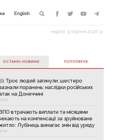
ка
English
неділя, 9 серпня 2026 р.
ОСТАННІ НОВИНИ
ПОПУЛЯРНE
Троє людей загинули, шестеро
зазнали поранень: наслідки російських
атак на Донеччині
08:28
ВПО втрачають виплати та місяцями
чекають на компенсації за зруйноване
житло: Лубінець вимагає змін від уряду
06:30