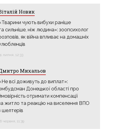
Віталій Новик
«Тварини чують вибухи раніше
та сильніше, ніж людина»: зоопсихолог
розповів, як війна впливає на домашніх
улюбленців
31 липня, 12:33
Дмитро Михальов
«Не всі доживуть до виплат»:
омбудсман Донецької області про
ймовірність отримати компенсації
за житло та реакцію на виселення ВПО
з шелтерів
16 червня, 11:39