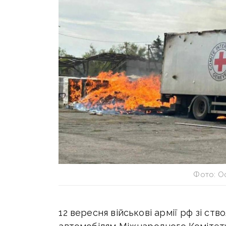
Фото: О
12 вересня військові армії рф
зі ств