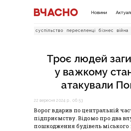
Новини
Актуал
суспільство
переселенці
бізнес
війна
Троє людей заги
у важкому стані
атакували По
22 вересня 2024 р., 06:53
Ворог вдарив по центральній час
підприємству. Відомо про два вл
пошкодження будівель міського п