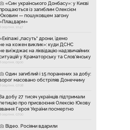
«Син українського Донбасу»: у Києві
прощаються із загиблим Олексієм
Юковим — пошуковцем загону
«Плацдарм»
8 серпня, 10:47
«Екіпажі „пасуть“ дрони, їдемо
не на кожен виклик»: куди ДСНС
не виїжджає на ліквідацію надзвичайних
ситуацій у Краматорську та Слов’янську
8 серпня, 09:00
Один загиблий і 15 поранених за добу:
ворог масовано обстріляв Донеччину
8 серпня, 07:08
За добу 27 тисяч українців підтримали
петицію про присвоєння Олексію Юкову
звання Героя України посмертно
8 серпня, 07:00
Відео. Росіяни вдарили