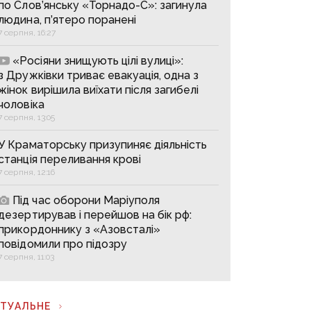
по Слов’янську «Торнадо-С»: загинула
людина, п’ятеро поранені
7 серпня, 16:27
«Росіяни знищують цілі вулиці»:
з Дружківки триває евакуація, одна з
жінок вирішила виїхати після загибелі
чоловіка
7 серпня, 13:05
У Краматорську призупиняє діяльність
станція переливання крові
7 серпня, 12:16
Під час оборони Маріуполя
дезертирував і перейшов на бік рф:
прикордоннику з «Азовсталі»
повідомили про підозру
7 серпня, 11:03
КТУАЛЬНЕ