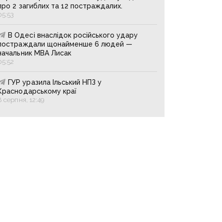
про 2 загиблих та 12 постраждалих.
05:53
В Одесі внаслідок російського удару
постраждали щонайменше 6 людей —
начальник МВА Лисак
05:52
ГУР уразила Ільський НПЗ у
Краснодарському краї
8 серпня, 12:49