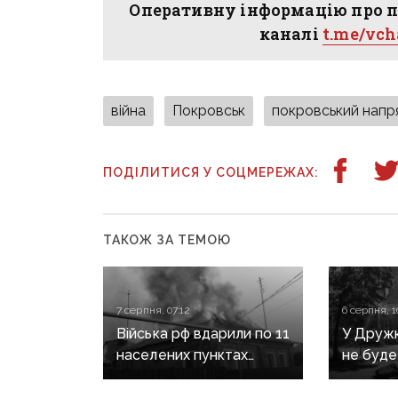
Оперативну інформацію про п
каналі
t.me/vc
війна
Покровськ
покровський напр
ПОДІЛИТИСЯ У СОЦМЕРЕЖАХ:
ТАКОЖ ЗА ТЕМОЮ
7 серпня, 07:12
6 серпня, 1
Війська рф вдарили по 11
У Дружкі
населених пунктах
не буде
Донеччини: одна людина
сезону:
загинула, п’ятеро
наближа