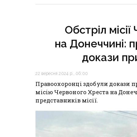
поранені
інфраст
критичн
Обстріл місії
на Донеччині: 
докази при
22 вересня 2024 р., 06:00
Правоохоронці здобули докази п
місію Червоного Хреста на Донеч
представників місії.