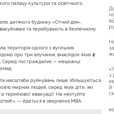
кого палацу культури та освітнього
Д
н
в
івлю дитячого будинку «Отчий дім».
р
евакуйовані та перебувають в безпечному
Н
з
ла територія одного з вугільних
ж
ідомо про три влучання, внаслідок яких
2
.
Серед постраждалих — мешканці
омад.
«
з
 та масштаби руйнувань лише збільшуються.
е
й
в’ю мирних людей, серед яких діти, які
с
а термінової евакуації!
Не нехтуйте
дітей!», — йдеться в зверненні МВА.
КО