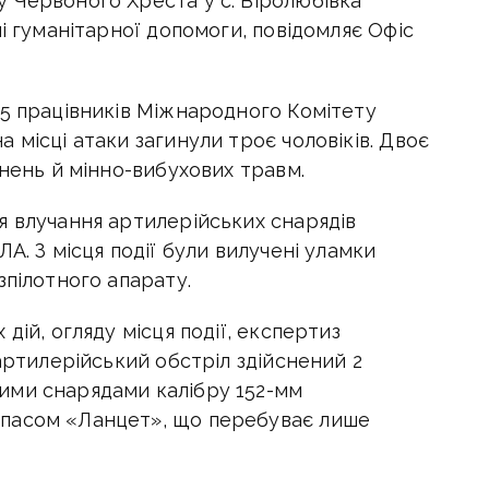
 Червоного Хреста у с. Віролюбівка
і гуманітарної допомоги, повідомляє Офіс
 5 працівників Міжнародного Комітету
 місці атаки загинули троє чоловіків. Двоє
анень й мінно-вибухових травм.
я влучання артилерійських снарядів
А. З місця події були вилучені уламки
зпілотного апарату.
дій, огляду місця події, експертиз
 артилерійський обстріл здійснений 2
ими снарядами калібру 152-мм
пасом «Ланцет», що перебуває лише