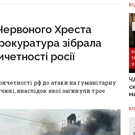
В
руктура
вогонь,
о зруйнована
на Краматорському
«промацують» слабкі
 Червоного Хреста
ділянки
прокуратура зібрала
четності росії
Ч
ричетності рф до атаки на гуманітарну
с
чині, внаслідок якої загинули троє
м
К