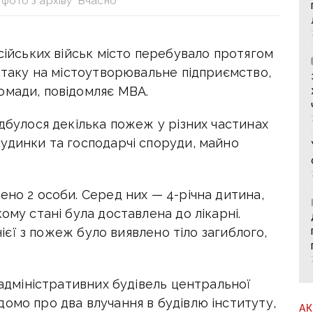
фото з архіву "Вчасно"
осійських військ місто перебувало протягом
 атаку на містоутворювальне підприємство,
омади, повідомляє МВА.
ідбулося декілька пожеж у різних частинах
будинки та господарчі споруди, майно
ено 2 особи. Серед них — 4-річна дитина,
ому стані була доставлена до лікарні.
днієї з пожеж було виявлено тіло загиблого,
 адміністративних будівель центральної
омо про два влучання в будівлю інституту,
А