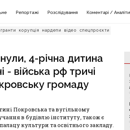
ьне
Репортажі
Розслідування
Коментарі / Аналіти
гранти
корупція
нардепи
відео
спецпроєкти
нули, 4-річна дитина
 - війська рф тричі
кровську громаду
тині Покровська та вугільному
учання в будівлю інституту, також є
алацу культури та освітнього закладу.