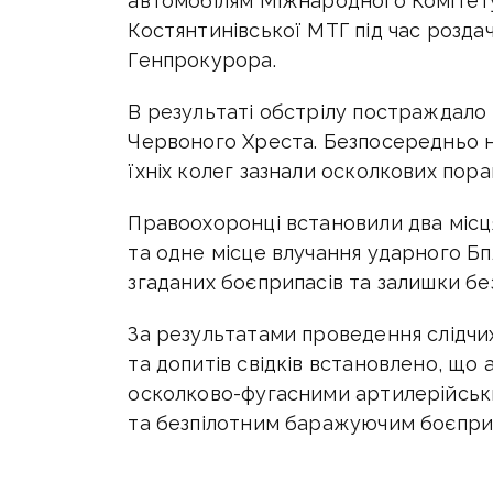
автомобілям Міжнародного Комітету
Костянтинівської МТГ під час роздач
Генпрокурора.
В результаті обстрілу постраждало
Червоного Хреста. Безпосередньо на
їхніх колег зазнали осколкових пор
Правоохоронці встановили два місц
та одне місце влучання ударного БпЛ
згаданих боєприпасів та залишки бе
За результатами проведення слідчих 
та допитів свідків встановлено, що
осколково-фугасними артилерійськ
та безпілотним баражуючим боєпри
на озброєнні зс рф.